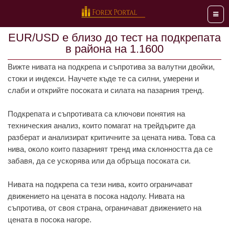
Мен
EUR/USD е близо до тест на подкрепата
в района на 1.1600
Вижте нивата на подкрепа и съпротива за валутни двойки,
стоки и индекси. Научете къде те са силни, умерени и
слаби и открийте посоката и силата на пазарния тренд.
Подкрепата и съпротивата са ключови понятия на
техническия анализ, които помагат на трейдърите да
разберат и анализират критичните за цената нива. Това са
нива, около които пазарният тренд има склонността да се
забавя, да се ускорява или да обръща посоката си.
Нивата на подкрепа са тези нива, които ограничават
движението на цената в посока надолу. Нивата на
съпротива, от своя страна, ограничават движението на
цената в посока нагоре.