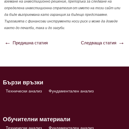
вземане на инвестиционно решение, препоръка за следване на
определена инвестиционна стратегия от името на този сайт или
да бъде възприемана като гаранция за бъдещо представяне.
Търговията с финансови инструменти носи риск и може да доведе
както до печалби, така и до загуби.
Предишна статия
Следваща статия
Навигация
Бързи връзки
Технически анализ
Фундаментален анализ
Обучителни материали
Технически анализ
Фундаментален анализ