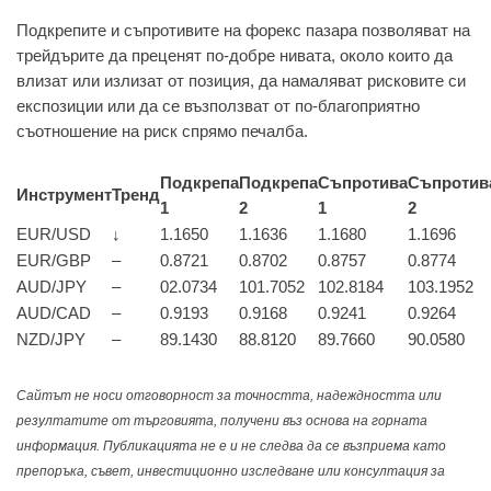
Подкрепите и съпротивите на форекс пазара позволяват на
трейдърите да преценят по-добре нивата, около които да
влизат или излизат от позиция, да намаляват рисковите си
експозиции или да се възползват от по-благоприятно
съотношение на риск спрямо печалба.
Подкрепа
Подкрепа
Съпротива
Съпротив
Инструмент
Тренд
1
2
1
2
EUR/USD
↓
1.1650
1.1636
1.1680
1.1696
EUR/GBP
–
0.8721
0.8702
0.8757
0.8774
AUD/JPY
–
02.0734
101.7052
102.8184
103.1952
AUD/CAD
–
0.9193
0.9168
0.9241
0.9264
NZD/JPY
–
89.1430
88.8120
89.7660
90.0580
Сайтът не носи отговорност за точността, надеждността или
резултатите от търговията, получени въз основа на горната
информация. Публикацията не е и не следва да се възприема като
препоръка, съвет, инвестиционно изследване или консултация за