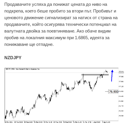
Продавачите успяха да понижат цената до ниво на
подкрепа, което беше пробито за втори път. Пробивът и
ценовото движение сигнализират за натиск от страна на
продавачите, който осигурява технически потенциал на
валутната двойка за поевтиняване. Ако обаче видим
пробив на локалния максимум при 1.6865, идеята за
понижаване ще отпадне.
NZDJPY