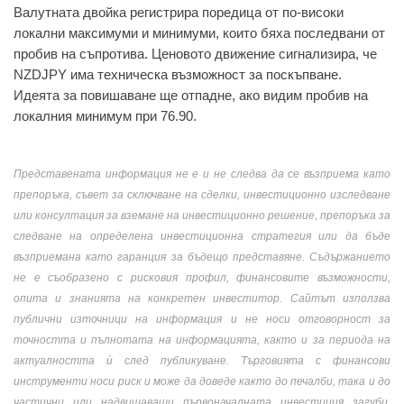
Валутната двойка регистрира поредица от по-високи
локални максимуми и минимуми, които бяха последвани от
пробив на съпротива. Ценовото движение сигнализира, че
NZDJPY има техническа възможност за поскъпване.
Идеята за повишаване ще отпадне, ако видим пробив на
локалния минимум при 76.90.
Представената информация не е и не следва да се възприема като
препоръка, съвет за сключване на сделки, инвестиционно изследване
или консултация за вземане на инвестиционно решение, препоръка за
следване на определена инвестиционна стратегия или да бъде
възприемана като гаранция за бъдещо представяне. Съдържанието
не е съобразено с рисковия профил, финансовите възможности,
опита и знанията на конкретен инвеститор. Сайтът използва
публични източници на информация и не носи отговорност за
точността и пълнотата на информацията, както и за периода на
актуалността ѝ след публикуване. Търговията с финансови
инструменти носи риск и може да доведе както до печалби, така и до
частични или надвишаващи първоначалната инвестиция загуби.