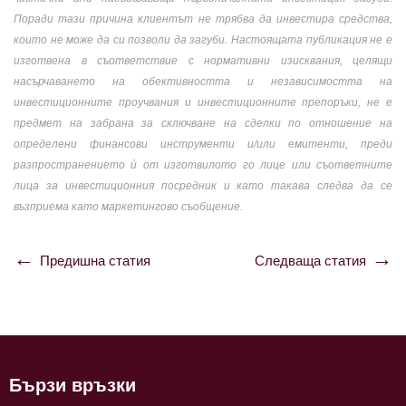
Поради тази причина клиентът не трябва да инвестира средства,
които не може да си позволи да загуби. Настоящата публикация не е
изготвена в съответствие с нормативни изисквания, целящи
насърчаването на обективността и независимостта на
инвестиционните проучвания и инвестиционните препоръки, не е
предмет на забрана за сключване на сделки по отношение на
определени финансови инструменти и/или емитенти, преди
разпространението ѝ от изготвилото го лице или съответните
лица за инвестиционния посредник и като такава следва да се
възприема като маркетингово съобщение.
Предишна статия
Следваща статия
Навигация
Бързи връзки