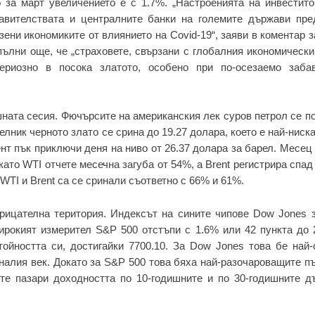
 за март увеличението е с 1.7%. „Настроенията на инвестито
авителствата и централните банки на големите държави пре
ени икономиките от влиянието на Covid-19“, заяви в коментар
ълни още, че „страховете, свързани с глобалния икономическ
ериозно в посока златото, особено при по-осезаемо заба
шната сесия. Фючърсите на американския лек суров петрол се 
елник черното злато се срина до 19.27 долара, което е най-ниск
ент пък приключи деня на ниво от 26.37 долара за барел. Месец
като WTI отчете месечна загуба от 54%, а Brent регистрира спад
WTI и Brent са се сринали съответно с 66% и 61%.
отрицателна територия. Индексът на сините чипове Dow Jones 
ирокият измерител S&P 500 отстъпи с 1.6% или 42 пункта до 
тойността си, достигайки 7700.10. За Dow Jones това бе най-
налия век. Докато за S&P 500 това бяха най-разочароващите п
те пазари доходността по 10-годишните и по 30-годишните д
.