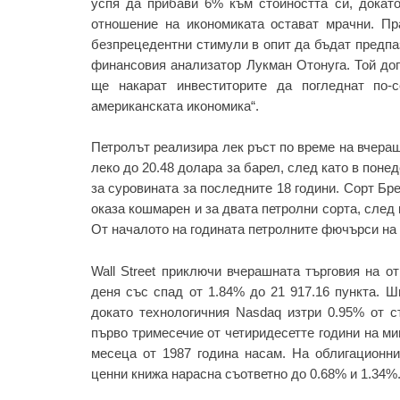
успя да прибави 6% към стойността си, докато
отношение на икономиката остават мрачни. Пр
безпрецедентни стимули в опит да бъдат предпаз
финансовия анализатор Лукман Отонуга. Той доп
ще накарат инвеститорите да погледнат по-с
американската икономика“.
Петролът реализира лек ръст по време на вчера
леко до 20.48 долара за барел, след като в понед
за суровината за последните 18 години. Сорт Бр
оказа кошмарен и за двата петролни сорта, след 
От началото на годината петролните фючърси на 
Wall Street приключи вчерашната търговия на 
деня със спад от 1.84% до 21 917.16 пункта. Ш
докато технологичния Nasdaq изтри 0.95% от с
първо тримесечие от четиридесетте години на ми
месеца от 1987 година насам. На облигационни
ценни книжа нарасна съответно до 0.68% и 1.34%