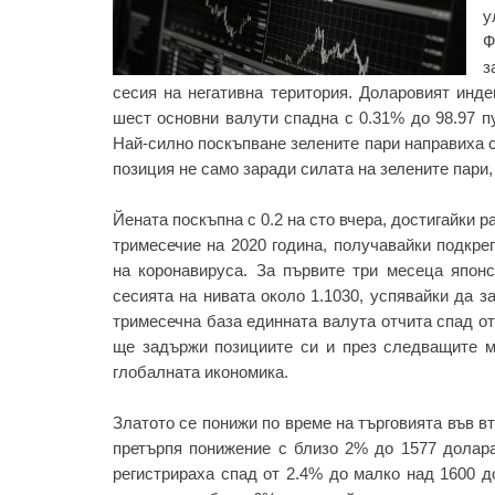
у
Ф
з
сесия на негативна територия. Доларовият инде
шест основни валути спадна с 0.31% до 98.97 пу
Най-силно поскъпване зелените пари направиха с
позиция не само заради силата на зелените пари,
Йената поскъпна с 0.2 на сто вчера, достигайки 
тримесечие на 2020 година, получавайки подкреп
на коронавируса. За първите три месеца япон
сесията на нивата около 1.1030, успявайки да за
тримесечна база единната валута отчита спад от
ще задържи позициите си и през следващите ме
глобалната икономика.
Златото се понижи по време на търговията във вт
претърпя понижение с близо 2% до 1577 долар
регистрираха спад от 2.4% до малко над 1600 д