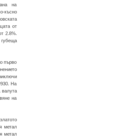
рана на
по-късно
говската
ицата от
от 2.8%.
в губеща
но първо
анението
риключи
0930. На
а валута
вяне на
 златото
я метал
ия метал