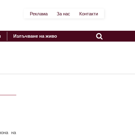
Реклама
За нас
Контакти
я
Излъчване на живо
фона на