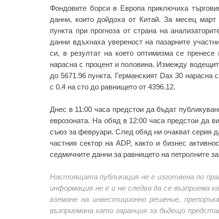
Фондовите борси в Европа приключиха търговия
данни, които дойдоха от Китай. За месец март
пункта при прогноза от страна на анализаторит
данни вдъхнаха увереност на пазарните участни
си, в резултат на което оптимизма се пренесе
нарасна с процент и половина. Измежду водещите
до 5671.96 пункта. Германският Dax 30 нарасна 
с 0.4 на сто до равнището от 4396.12.
Днес в 11:00 часа предстои да бъдат публикуван
еврозоната. На обяд в 12:00 часа предстои да в
съюз за февруари. След обяд ни очакват серия да
частния сектор на ADP, както и бизнес активно
седмичните данни за равнището на петролните за
Настоящата публикация не е изготвена по пра
информация не е и не следва да се възприема 
вземане на инвестиционно решение, препорък
възприемана като гаранция за бъдещо предста