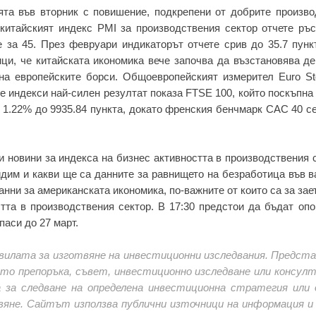
та във вторник с повишение, подкрепени от добрите произво
 китайският индекс PMI за производствения сектор отчете ръс
е за 45. През февруари индикаторът отчете срив до 35.7 пунк
ци, че китайската икономика вече започва да възстановява д
 на европейските борси. Общоевропейският измерител Euro St
 индекси най-силен резултат показа FTSE 100, който поскъпна
с 1.22% до 9935.84 пункта, докато френския бенчмарк CAC 40 с
и новини за индекса на бизнес активността в производствения 
идим и какви ще са данните за равнището на безработица във 
нни за американската икономика, по-важните от които са за зае
стта в производствения сектор. В 17:30 предстои да бъдат оп
паси до 27 март.
вилата за изготвяне на инвестиционни изследвания. Предст
като препоръка, съвет, инвестиционно изследване или консулт
а за следване на определена инвестиционна стратегия или 
вяне. Сайтът използва публични източници на информация и 