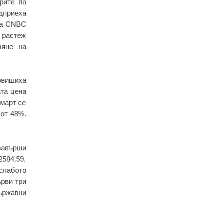
рите по
дприеха
 за CNBC
и растеж
вяне на
повишиха
ата цена
 март се
 от 48%.
завърши
2584.59,
слабото
ърви три
ържавни