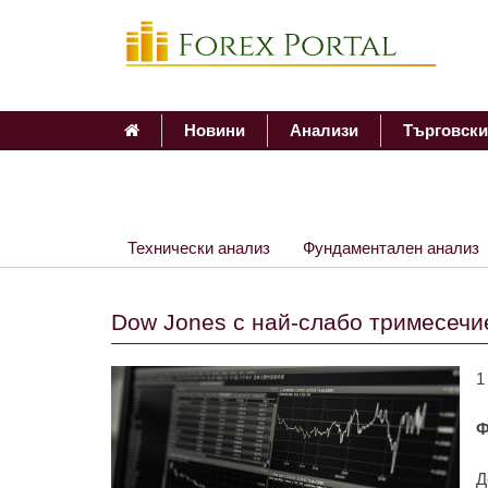
Новини
Анализи
Търговски
Технически анализ
Фундаментален анализ
Dow Jones с най-слабо тримесечи
1
Ф
Д