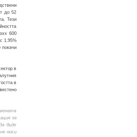
дствени
т до 52
та. Тези
ейността
oxx 600
 с 1.95%
е покачи
сектор в
валутния
тостта в
овестено
авената
ация за
да бъде
не носи