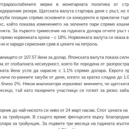
лтраразхлабените мерки в монетарната политика от ст
едералния резерв. Щатската валута стартира деня с ръст, но 
агуби позиции спрямо основните си конкуренти и приключи тър
кс, който показва изменението на зелените пари спрямо кошн
нкта. За първото тримесечие на годината долара отчете ръст 
прямо норвежката крона – с 18%. Норвежката валута се оказа 
 но и заради сериозния срив в цените на петрола.
равнището от 107.57 йени за долар. Японската валута показа сил
а от глобалната несигурност, която бе породена от разпростр
ската йена успя да нарасне с 1.1% спрямо долара. Еврото п
личи по-ранните загуби от деня, когато за кратко спадна до 1.
 близо 2%. Някои анализатори изразяват мнението, че щатскат
сеци, тъй като пазарните участници се готвят за рязко заба
орник до най-ниското си ниво от 24 март насам. Спот цената на
а за тройунция. В същото време фючърсите върху благородни
олара за тройунция. За първите три месеца на годината жълт