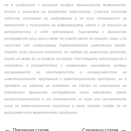
не е съобразено с рисковия профил, финансовите възможности,
опита и знанията на конкретен инвеститор. Сайтът използва
публични източници на информация и не носи отговорност за
точността и пълнотата на информацията, както и за периода на
актуалността ѝ след публикуване. Търговията с финансови
инструменти носи риск и може да доведе както до печалби, така и до
частични или надвишаващи първоначалната инвестиция загуби.
Поради тази причина клиентът не трябва да инвестира средства,
които не може да си позволи да загуби. Настоящата публикация не е
изготвена в съответствие с нормативни изисквания, целящи
насърчаването на обективността и независимостта на
инвестиционните проучвания и инвестиционните препоръки, не е
предмет на забрана за сключване на сделки по отношение на
определени финансови инструменти и/или емитенти, преди
разпространението ѝ от изготвилото го лице или съответните
лица за инвестиционния посредник и като такава следва да се
възприема като маркетингово съобщение.
Предишна статия
Следваща статия