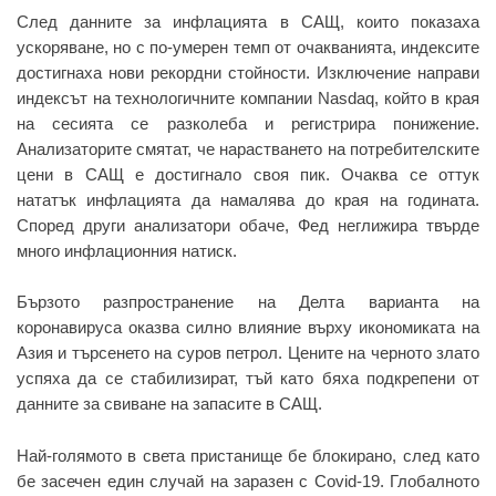
След данните за инфлацията в САЩ, които показаха
ускоряване, но с по-умерен темп от очакванията, индексите
достигнаха нови рекордни стойности. Изключение направи
индексът на технологичните компании Nasdaq, който в края
на сесията се разколеба и регистрира понижение.
Анализаторите смятат, че нарастването на потребителските
цени в САЩ е достигнало своя пик. Очаква се оттук
нататък инфлацията да намалява до края на годината.
Според други анализатори обаче, Фед неглижира твърде
много инфлационния натиск.
Бързото разпространение на Делта варианта на
коронавируса оказва силно влияние върху икономиката на
Азия и търсенето на суров петрол. Цените на черното злато
успяха да се стабилизират, тъй като бяха подкрепени от
данните за свиване на запасите в САЩ.
Най-голямото в света пристанище бе блокирано, след като
бе засечен един случай на заразен с Covid-19. Глобалното