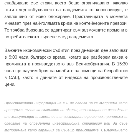
снабдяване със стоки, което беше ограничавано няколко
пъти след избухването на пандемията от коронавирус, е
заплашено от ново блокиране. Пристанищата в момента
минават през най-голямата криза на контейнерните превози.
Те трябва бързо да се адаптират към възможните промени в
потребителското търсене след пандемията.
Важните икономически събития през днешния ден започват
в 9:00 часа българско време, когато ще разберем каква е
промяната в производството във Великобритания. В 15:30
часа ще научим броя на молбите за помощи на безработни
в САЩ, както и данните от индекса на производствените
цени.
Представената информация не е и не следва да се възприема като
препоръка, съвет за сключване на сделки, инвестиционно изследване
или консултация за вземане на инвестиционно решение, препоръка за
следване на определена инвестиционна стратегия или да бъде
възприемана като гаранция за бъдещо представяне. Съдържанието