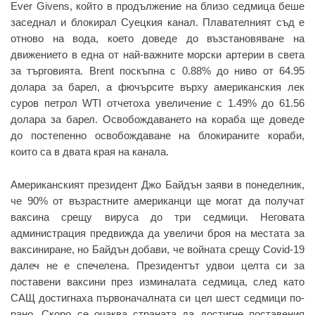
Ever Givens, който в продължение на близо седмица беше
заседнал и блокирал Суецкия канал. Плавателният съд е
отново на вода, което доведе до възстановяване на
движението в една от най-важните морски артерии в света
за търговията. Brent поскъпна с 0.88% до ниво от 64.95
долара за барел, а фючърсите върху американския лек
суров петрол WTI отчетоха увеличение с 1.49% до 61.56
долара за барел. Освобождаването на кораба ще доведе
до постепенно освобождаване на блокираните кораби,
които са в двата края на канала.
Американският президент Джо Байдън заяви в понеделник,
че 90% от възрастните американци ще могат да получат
ваксина срещу вируса до три седмици. Неговата
администрация предвижда да увеличи броя на местата за
ваксиниране, но Байдън добави, че войната срещу Covid-19
далеч не е спечелена. Президентът удвои целта си за
поставени ваксини през изминалата седмица, след като
САЩ достигнаха първоначалната си цел шест седмици по-
рано. Скоро се очаква страната да достигне поставения