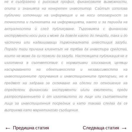
не е съобразено с рисковия профил, финансовите възможности,
опита и знанията на конкретен инвеститор. Сайтът използва
публични източници на информация и не носи отговорност за
точността и пълнотата на информацията, както и за периода на
актуалността ѝ след публикуване. Търговията с финансови
инструменти носи риск и може да доведе както до печалби, така и до
частични или надвишаващи първоначалната инвестиция загуби.
Поради тази причина клиентът не трябва да инвестира средства,
които не може да си позволи да загуби. Настоящата публикация не е
изготвена в съответствие с нормативни изисквания, целящи
насърчаването на обективността и независимостта на
инвестиционните проучвания и инвестиционните препоръки, не е
предмет на забрана за сключване на сделки по отношение на
определени финансови инструменти и/или емитенти, преди
разпространението ѝ от изготвилото го лице или съответните
лица за инвестиционния посредник и като такава следва да се
възприема като маркетингово съобщение.
Предишна статия
Следваща статия
Навигация