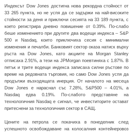
Индексът Dow Jones достигна нова рекордна стойност от
33 265 пункта, но не успя да се задържи на най-високите
стойности за деня и приключи сесията на 33 189 пункта, с
което регистрира дневно повишение от 0.39%. По-слабо
беше изменението при другите два водещи индекса – S&P
500 и Nasdaq, които приключиха сесия с минимални
изменения и печалби. Банковият сектор оказа натиск върху
ръста на Dow Jones, като акциите на Morgan Stanley
отписаха 2.91%, а тези на JPMorgan поевтиняха с 1.87%. В
петък и трите водещи индекса записаха силни ръстове по
време на редовната търговия, но само Dow Jones успя да
продължи възходящата инерция. От началото на месеца
Dow Jones е нараснал със 7.28%, S&P500 – 4.01%, а
Nasdaq едва 0.19%. По-слабото представяне на
технологичния Nasdaq е сигнал, че инвеститорите остават
притеснени за технологичния сектор в САЩ.
Цените на петрола се покачиха в понеделник след
успешното освобождаване на колосалния контейнеровоз