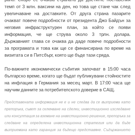
темп от 3 млн. ваксини на ден, но това ще стане чак след
увеличаване на доставките. От друга страна пазарите
очакват повече подробности от президента Джо Байдън за
неговия инфраструктурен план, за който се появи
информация, че ще струва около 3 трлн. долара.
Държавният глава се очаква да даде повече подробности
за програмата и това как ще се финансирана по време на
визитата си в Питсбърг, която ще бъде тази сряда.
По-важните икономически събития започват в 15:00 часа
българско време, когато ще бъдат публикувани стойностите
на инфлация в Германия за месец март. В 17:00 часа ще
научим данните за потребителското доверие в САЩ.
Представената информация не е и не следва да се възприема като
препоръка, съвет за сключване на сделки, инвестиционно изследване
или консултация за вземане на инвестиционно решение, препоръка за
следване на определена инвестиционна стратегия или да бъде
възприемана като гаранция за бъдещо представяне. Съдържанието