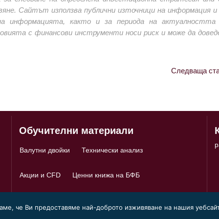
вяне. Сайтът използва публични източници на информация и 
а информацията, както и за периода на актуалността 
говията с финансови инструменти носи риск и може да довед
Следваща ста
Обучителни материали
p
Валутни двойки
Технически анализ
Акции и CFD
Ценни книжа на БФБ
раме, че Ви предоставяме най-доброто изживяване на нашия уебсайт
Условия за ползване
|
Политика за поверителност
|
Политика за 