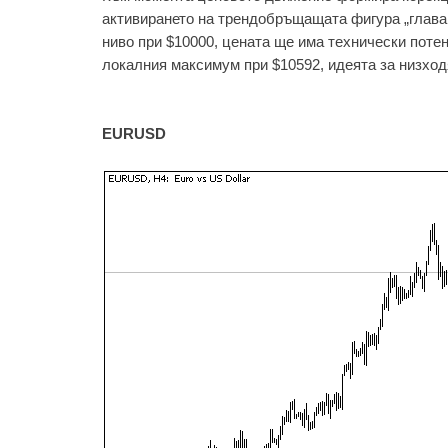
активирането на трендобръщащата фигура „глава 
ниво при $10000, цената ще има технически поте
локалния максимум при $10592, идеята за низхо
EURUSD