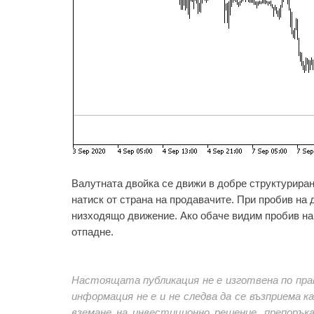
Валутната двойка се движи в добре структурира
натиск от страна на продавачите. При пробив на
низходящо движение. Ако обаче видим пробив на
отпадне.
Настоящата публикация не е изготвена по пра
информация не е и не следва да се възприема 
вземане на инвестиционно решение, препорък