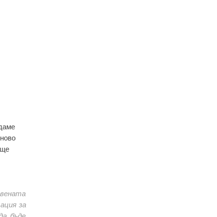
ждаме
 ново
 ще
авената
ация за
да бъде