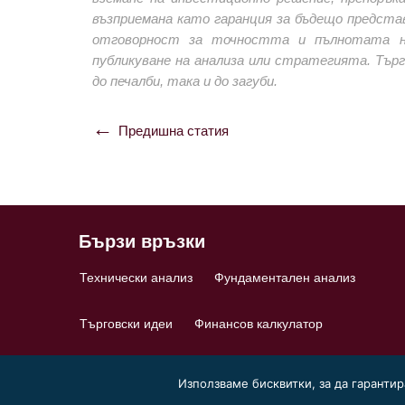
възприемана като гаранция за бъдещо предста
отговорност за точността и пълнотата н
публикуване на анализа или стратегията. Тър
до печалби, така и до загуби.
Предишна статия
Навигация
Бързи връзки
Технически анализ
Фундаментален анализ
Търговски идеи
Финансов калкулатор
Използваме бисквитки, за да гаранти
© 2026 ForexPortal.bg |