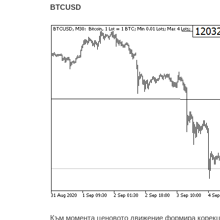
BTCUSD
Към момента ценовото движение формира корекц