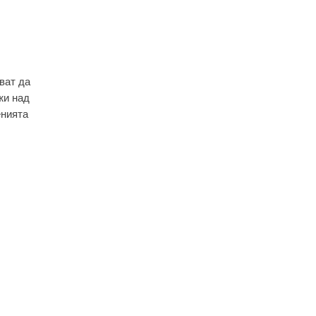
ват да
жи над
енията