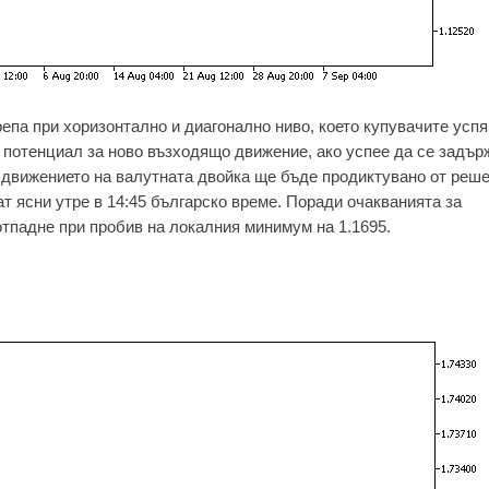
епа при хоризонтално и диагонално ниво, което купувачите успя
 потенциал за ново възходящо движение, ако успее да се задър
е движението на валутната двойка ще бъде продиктувано от реш
т ясни утре в 14:45 българско време. Поради очакванията за
тпадне при пробив на локалния минимум на 1.1695.