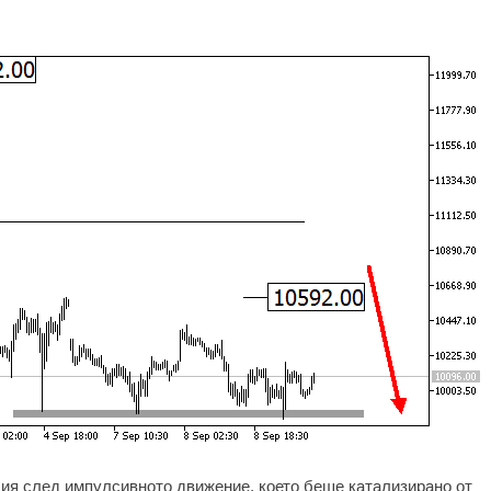
ия след импулсивното движение, което беше катализирано от