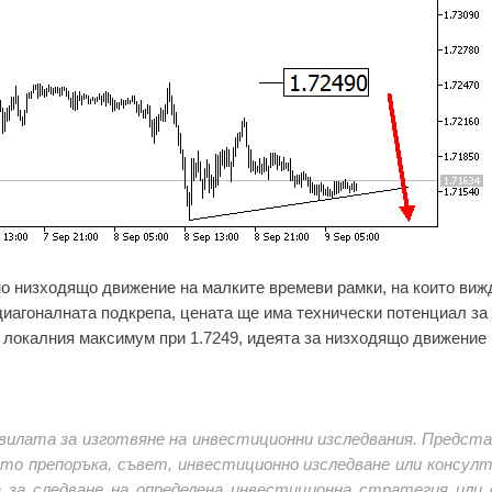
но низходящо движение на малките времеви рамки, на които ви
 диагоналната подкрепа, цената ще има технически потенциал за
 локалния максимум при 1.7249, идеята за низходящо движение
вилата за изготвяне на инвестиционни изследвания. Предст
като препоръка, съвет, инвестиционно изследване или консулт
а за следване на определена инвестиционна стратегия или 