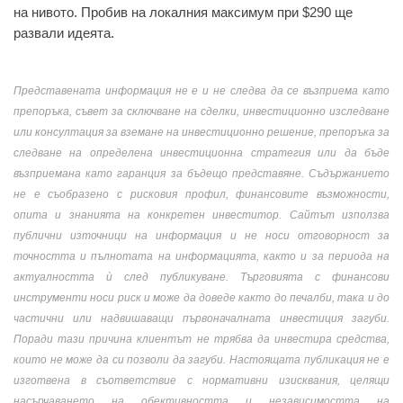
на нивото. Пробив на локалния максимум при $290 ще
развали идеята.
Представената информация не е и не следва да се възприема като
препоръка, съвет за сключване на сделки, инвестиционно изследване
или консултация за вземане на инвестиционно решение, препоръка за
следване на определена инвестиционна стратегия или да бъде
възприемана като гаранция за бъдещо представяне. Съдържанието
не е съобразено с рисковия профил, финансовите възможности,
опита и знанията на конкретен инвеститор. Сайтът използва
публични източници на информация и не носи отговорност за
точността и пълнотата на информацията, както и за периода на
актуалността ѝ след публикуване. Търговията с финансови
инструменти носи риск и може да доведе както до печалби, така и до
частични или надвишаващи първоначалната инвестиция загуби.
Поради тази причина клиентът не трябва да инвестира средства,
които не може да си позволи да загуби. Настоящата публикация не е
изготвена в съответствие с нормативни изисквания, целящи
насърчаването на обективността и независимостта на