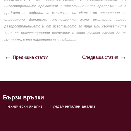
инвестиционните проучвания и инвестиционните препоръки, не е
предмет на забрана за сключване на сделки по отношение на
определени финансови инструменти и/или емитенти, преди
разпространението ѝ от изготвилото го лице или съответните
лица за инвестиционния посредник и като такава следва да се
възприема като маркетингово съобщение.
Предишна статия
Следваща статия
Навигация
Бързи връзки
Технически анализ
Фундаментален анализ