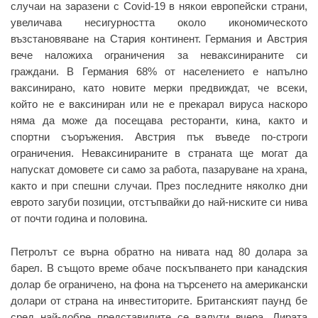
случаи на заразени с Covid-19 в някои европейски страни,
увеличава несигурността около икономическото
възстановяване на Стария континент. Германия и Австрия
вече наложиха ограничения за неваксинираните си
граждани. В Германия 68% от населението е напълно
ваксинирано, като новите мерки предвиждат, че всеки,
който не е ваксиниран или не е прекарал вируса наскоро
няма да може да посещава ресторанти, кина, както и
спортни съоръжения. Австрия пък въведе по-строги
ограничения. Неваксинираните в страната ще могат да
напускат домовете си само за работа, пазаруване на храна,
както и при спешни случаи. През последните няколко дни
еврото загуби позиции, отстъпвайки до най-ниските си нива
от почти година и половина.
Петролът се върна обратно на нивата над 80 долара за
барел. В същото време обаче поскъпването при канадския
долар бе ограничено, на фона на търсенето на американски
долари от страна на инвеститорите. Британският паунд бе
сред най-добре представилите се валути вчера. Лирата