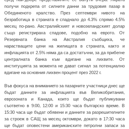
получи подкрепа от силните данни за трудовия пазар в
Обединеното кралство. През септември нивото на
безработица в страната е спаднало до 4.3% спрямо 4.5%
месец по-рано. Австралийският и новозеландският долар
също регистрираха спадове, подобно на еврото. От
Резервната банка на Австралия съобщиха, че
нарастващите цени на жилищата в страната, както и
инфлацията от 2.5% няма да са достатъчни, за да прибегне
централната банка към вдигане на лихвите. От
институцията за момента не дават сигнал за потенциално
вдигане на основния лихвен процент през 2022 г.
Във фокуса на вниманието за пазарните участници днес ще
бъдат данните за инфлацията във Великобритания,
еврозоната и Канада, които ще бъдат публикувани
съответно в 9:00, 12:00 и 15:30 часа българско време. В
15:30 часа ще бъдат обявени и данните за разрешителните
за строеж в САЩ за месец октомври, докато в 17:30 часа
ще бъдат оповестени американските петролни запаси за