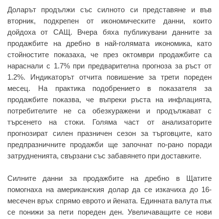
Доларът продължи със силното си представяне и във
вторник, подкрепен от икономическите данни, които
дойдоха от САЩ. Вчера бяха публикувани данните за
продажбите на дребно в най-голямата икономика, като
стойностите показаха, че през октомври продажбите са
нараснали с 1.7% при предварителна прогноза за ръст от
1.2%. Индикаторът отчита повишение за трети пореден
месец. На практика подобрението в показателя за
продажбите показва, че въпреки ръста на инфлацията,
потребителите не са обезкуражени и продължават с
търсенето на стоки. Голяма част от анализаторите
прогнозират силен празничен сезон за търговците, като
предпразничните продажби ще започнат по-рано поради
затрудненията, свързани със забавянето при доставките.
Силните данни за продажбите на дребно в Щатите
помогнаха на американския долар да се изкачиха до 16-
месечен връх спрямо еврото и йената. Единната валута пък
се понижи за пети пореден ден. Увеличаващите се нови