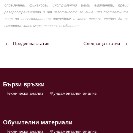
определени финансови инструменти и/или емитенти, преди
разпространението ѝ от изготвилото го лице или съответните
лица за инвестиционния посредник и като такава следва да се
възприема като маркетингово съобщение.
Предишна статия
Следваща статия
Навигация
Бързи връзки
Технически анализ
Фундаментален анализ
Обучителни материали
Технически анализ
Фундаментален анализ