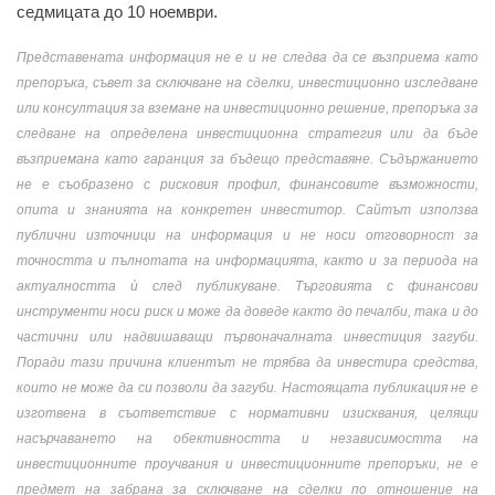
седмицата до 10 ноември.
Представената информация не е и не следва да се възприема като
препоръка, съвет за сключване на сделки, инвестиционно изследване
или консултация за вземане на инвестиционно решение, препоръка за
следване на определена инвестиционна стратегия или да бъде
възприемана като гаранция за бъдещо представяне. Съдържанието
не е съобразено с рисковия профил, финансовите възможности,
опита и знанията на конкретен инвеститор. Сайтът използва
публични източници на информация и не носи отговорност за
точността и пълнотата на информацията, както и за периода на
актуалността ѝ след публикуване. Търговията с финансови
инструменти носи риск и може да доведе както до печалби, така и до
частични или надвишаващи първоначалната инвестиция загуби.
Поради тази причина клиентът не трябва да инвестира средства,
които не може да си позволи да загуби. Настоящата публикация не е
изготвена в съответствие с нормативни изисквания, целящи
насърчаването на обективността и независимостта на
инвестиционните проучвания и инвестиционните препоръки, не е
предмет на забрана за сключване на сделки по отношение на