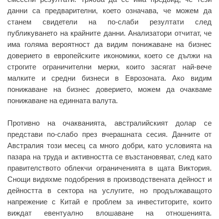
данни са предварителни, което означава, че можем да
станем свидетели на по-слаби резултати след
публикуването на крайните данни. Анализатори отчитат, че
има голяма вероятност да видим понижаване на бизнес
доверието в европейските икономики, което се дължи на
строгите ограничителни мерки, които засягат най-вече
малките и средни бизнеси в Еврозоната. Ако видим
понижаване на бизнес доверието, можем да очакваме
понижаване на единната валута.
Противно на очакванията, австралийският долар се
представи по-слабо през вчерашната сесия. Данните от
Австралия този месец са много добри, като условията на
пазара на труда и активността се възстановяват, след като
правителството облекчи ограниченията в щата Виктория.
Снощи видяхме подобрения в производствената дейност и
дейността в сектора на услугите, но продължаващото
напрежение с Китай е проблем за инвеститорите, които
виждат евентуално влошаване на отношенията.