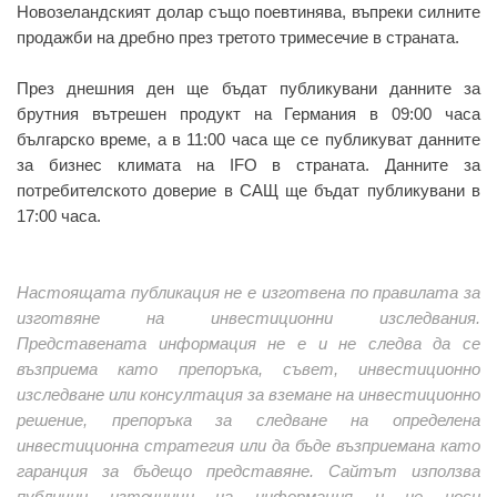
Новозеландският долар също поевтинява, въпреки силните
продажби на дребно през третото тримесечие в страната.
През днешния ден ще бъдат публикувани данните за
брутния вътрешен продукт на Германия в 09:00 часа
българско време, а в 11:00 часа ще се публикуват данните
за бизнес климата на IFO в страната. Данните за
потребителското доверие в САЩ ще бъдат публикувани в
17:00 часа.
Настоящата публикация не е изготвена по правилата за
изготвяне на инвестиционни изследвания.
Представената информация не е и не следва да се
възприема като препоръка, съвет, инвестиционно
изследване или консултация за вземане на инвестиционно
решение, препоръка за следване на определена
инвестиционна стратегия или да бъде възприемана като
гаранция за бъдещо представяне. Сайтът използва
публични източници на информация и не носи