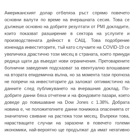
Американският долар отбеляза ръст спрямо повечето
основни валути по време на вчерашната сесия. Това се
дължеше основно на добрите резултати от PMI докладите,
които показват разширение в сектора на услугите и
производствената дейност в САЩ. Това подобрение
изненада инвеститорите, тъй като случаите на COVID-19 се
увеличиха драстично този месец в страната, което принуди
редица щати да въведат нови ограничения. Претоварените
болнични заведения подсказват за евентуално влошаване
на втората епидемична вълна, но за момента тази прогноза
не попречи на инвеститорите да заложат оптимистично на
данните след публикуването на вчерашния доклад. По-
добрите данни бяха отчетени и на фондовите пазари, което
доведе до повишаване на Dow Jones с 1.38%. Добрата
новина е, че положителните данни понижиха опасенията от
значително свиване на растежа този месец. Въпреки това,
нарастващите случаи на заразени в повечето големи
икономики, най-вероятно ще продължат да имат негативно