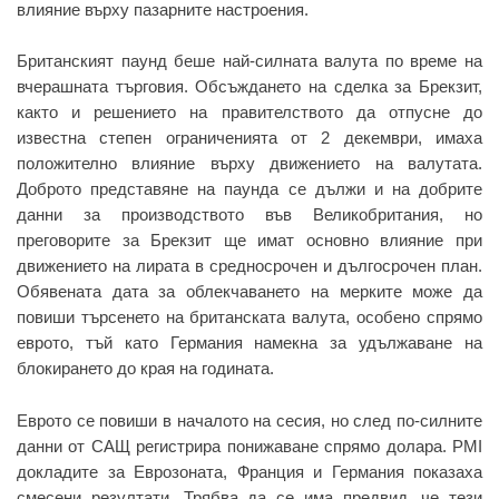
влияние върху пазарните настроения.
Британският паунд беше най-силната валута по време на
вчерашната търговия. Обсъждането на сделка за Брекзит,
както и решението на правителството да отпусне до
известна степен ограниченията от 2 декември, имаха
положително влияние върху движението на валутата.
Доброто представяне на паунда се дължи и на добрите
данни за производството във Великобритания, но
преговорите за Брекзит ще имат основно влияние при
движението на лирата в средносрочен и дългосрочен план.
Обявената дата за облекчаването на мерките може да
повиши търсенето на британската валута, особено спрямо
еврото, тъй като Германия намекна за удължаване на
блокирането до края на годината.
Еврото се повиши в началото на сесия, но след по-силните
данни от САЩ регистрира понижаване спрямо долара. PMI
докладите за Еврозоната, Франция и Германия показаха
смесени резултати. Трябва да се има предвид, че тези