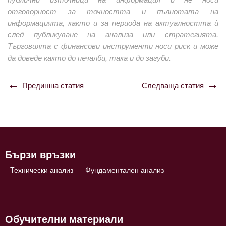
отговорност за точността и пълнотата на
информацията, както и за периода на актуалността ѝ
след публикуване на анализа или стратегията.
Търговията с финансови инструменти носи риск и може
да доведе както до печалби, така и до загуби.
Предишна статия
Следваща статия
Навигация
Бързи връзки
Технически анализ
Фундаментален анализ
Обучителни материали