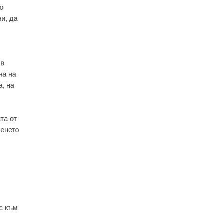
о
и, да
 в
на на
, на
та от
сенето
с към