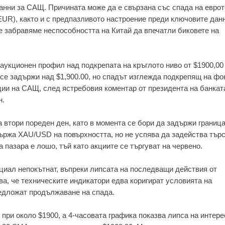
анни за САЩ. Причината може да е свързана със спада на еврот
EUR), както и с предпазливото настроение преди ключовите данн
е забравяме неспособността на Китай да впечатли биковете на
аукционен профил над подкрепата на кръглото ниво от $1900,00
 се задържи над $1,900.00, но спадът изглежда подкрепящ на фо
ии на САЩ, след ястребовия коментар от президента на банката
н.
а втори пореден ден, като в момента се бори да задържи граница
ържа XAU/USD на повърхността, но не успява да задейства тър
 пазара е лошо, тъй като акциите се търгуват на червено.
иал непокътнат, въпреки липсата на последващи действия от
ва, че техническите индикатори едва коригират условията на
редложат продължаване на спада.
при около $1900, а 4-часовата графика показва липса на интере