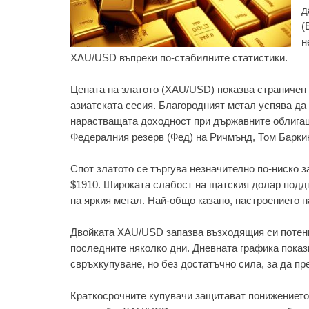
д
(
н
XAU/USD въпреки по-стабилните статистики.
Цената на златото (XAU/USD) показва страничен 
азиатската сесия. Благородният метал успява да
нарастващата доходност при държавните облигац
Федералния резерв (Фед) на Ричмънд, Том Барки
Спот златото се търгува незначително по-ниско з
$1910. Широката слабост на щатския долар подд
на яркия метал. Най-общо казано, настроението на
Двойката XAU/USD запазва възходящия си потенц
последните няколко дни. Дневната графика показ
свръхкупуване, но без достатъчно сила, за да п
Краткосрочните купувачи защитават понижението 