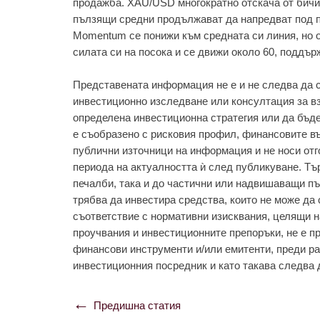
продажба. XAU/USD многократно отскача от бичи
пълзящи средни продължават да напредват под по
Momentum се понижи към средната си линия, но ос
силата си на посока и се движи около 60, поддър
Представената информация не е и не следва да с
инвестиционно изследване или консултация за в
определена инвестиционна стратегия или да бъд
е съобразено с рисковия профил, финансовите въ
публични източници на информация и не носи отг
периода на актуалността ѝ след публикуване. Тъ
печалби, така и до частични или надвишаващи пъ
трябва да инвестира средства, които не може да 
съответствие с нормативни изисквания, целящи 
проучвания и инвестиционните препоръки, не е п
финансови инструменти и/или емитенти, преди ра
инвестиционния посредник и като такава следва 
Предишна статия
Навигация