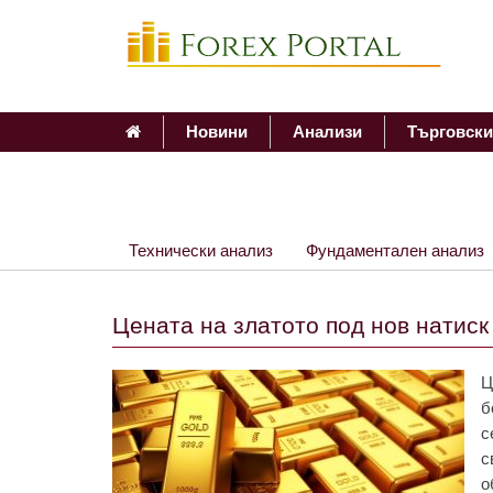
Новини
Анализи
Търговски
Технически анализ
Фундаментален анализ
Цената на златото под нов натиск
Ц
б
с
с
о