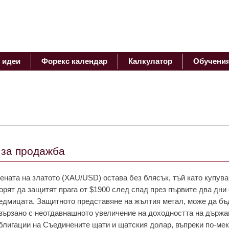
 идеи
Форекс календар
Калкулатор
Обучени
 за продажба
ената на златото (XAU/USD) остава
без блясък
, тъй като купув
орят да защитят прага от $1900 след спад през първите два дни 
едмицата. Защитното представяне на жълтия метал, може да бъ
вързано с неотдавнашното увеличение на доходността на държа
блигации на Съединените щати и щатския долар, въпреки по-ме