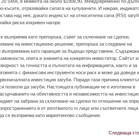
 20 SMA, в момента на около $1908,90. Междувременно по-дълг
-късите, отразявайки силата на купувачите. И накрая, индикат
тава над нея, докато индексът на относителна сила (RSI) загу
жайки риска изкривен нагоре.
е възприема като препоръка, съвет за сключване на сделки,
земане на инвестиционно решение, препоръка за следване на
е възприемана като гаранция за бъдещо представяне. Съдържан
зможности, опита и знанията на конкретен инвеститор. Сайтът 
оворност за точността и пълнотата на информацията, както и за
рговията с финансови инструменти носи риск и може да доведе 
рвоначалната инвестиция загуби. Поради тази причина клиентът
си позволи да загуби. Настоящата публикация не е изготвена в
насърчаването на обективността и независимостта на инвестици
редмет на забрана за сключване на сделки по отношение на опр
зпространението ѝ от изготвилото го лице или съответните лица
да се възприема като маркетингово съобщение.
Следваща ста