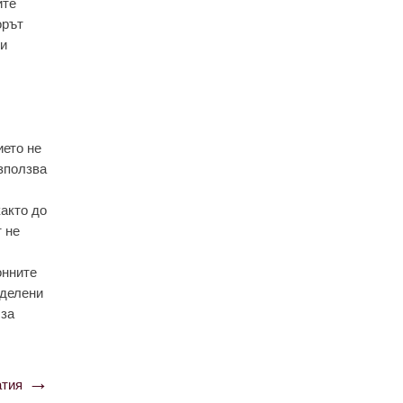
ите
орът
би
ието не
използва
както до
 не
онните
еделени
 за
тия