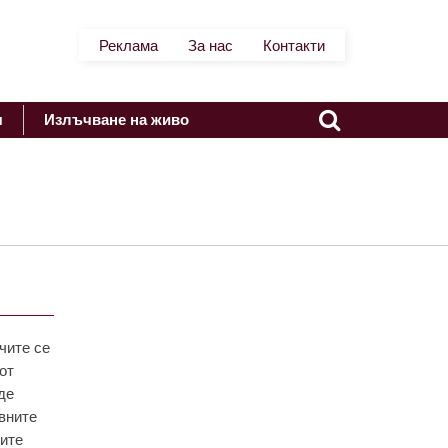
Реклама
За нас
Контакти
я
Излъчване на живо
ачите се
от
де
вните
ките