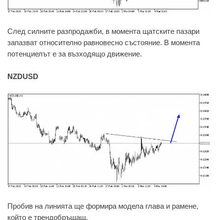
След силните разпродажби, в момента щатските пазари
запазват относително равновесно състояние. В момента
потенциелът е за възходящо движение.
NZDUSD
Пробив на линията ще формира модела глава и рамене,
който е трендобръщащ.