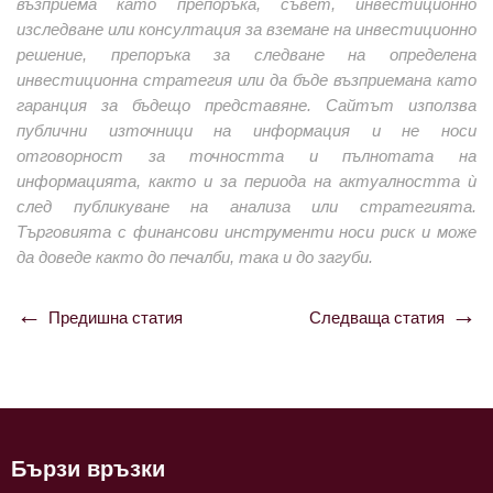
възприема като препоръка, съвет, инвестиционно
изследване или консултация за вземане на инвестиционно
решение, препоръка за следване на определена
инвестиционна стратегия или да бъде възприемана като
гаранция за бъдещо представяне. Сайтът използва
публични източници на информация и не носи
отговорност за точността и пълнотата на
информацията, както и за периода на актуалността ѝ
след публикуване на анализа или стратегията.
Търговията с финансови инструменти носи риск и може
да доведе както до печалби, така и до загуби.
Предишна статия
Следваща статия
Навигация
Бързи връзки