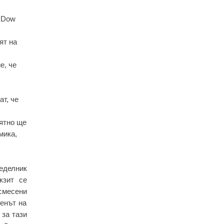
о Dow
ят на
е, че
т, че
оятно ще
мика,
неделник
кзит се
смесени
енът на
 за тази