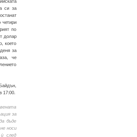
ийската
а си за
останат
 четири
рият по
ят долар
, което
 деня за
аза, че
елението
Байдън,
 17:00.
авената
ация за
да бъде
не носи
ѝ след