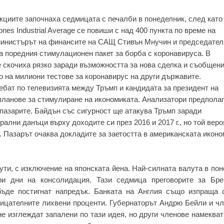
кциите започнаха седмицата с печалби в понеделник, след кат
ones Industrial Average се повиши с над 400 пункта по време на
министърът на финансите на САЩ Стивън Мнучин и председател
 поредния стимулационен пакет за борба с коронавируса. В
е скочиха рязко заради възможността за нова сделка и съобщени
 на милиони тестове за коронавирус на други държавите.
ебат по телевизията между Тръмп и кандидата за президент на
ланове за стимулиране на икономиката. Анализатори предполага
пазарите. Байдън със сигурност ще атакува Тръмп заради
ални данъци върху доходите си през 2016 и 2017 г., но той вер
. Пазарът очаква докладите за заетостта в американската иконо
ти, с изключение на японската йена. Най-силната валута в по
и дни на консолидация. Тази седмица преговорите за Бре
бъде постигнат напредък. Банката на Англия също изпраща 
рицателните лихвени проценти. Губернаторът Андрю Бейли и чл
е изглеждат запалени по тази идея, но други членове намекват