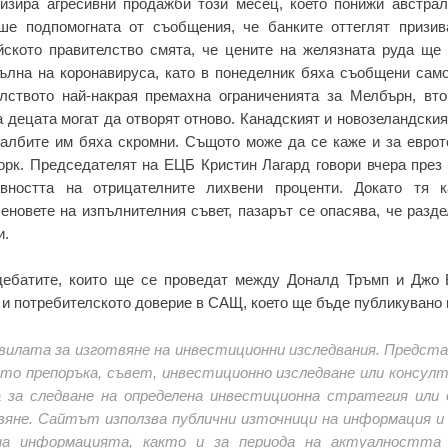
зира агресивни продажби този месец, което понижи австрал
ше подпомогната от съобщения, че банките оттеглят призив
ското правителство смята, че цените на желязната руда ще 
вълна на коронавируса, като в понеделник бяха съобщени само
лството най-накрая премахна ограниченията за Мелбърн, вто
за децата могат да отворят отново. Канадският и новозеландски
албите им бяха скромни. Същото може да се каже и за еврото
орк. Председателят на ЕЦБ Кристин Лагард говори вчера през
вността на отрицателните лихвени проценти. Докато тя к
еновете на изпълнителния съвет, пазарът се опасява, че разд
и.
дебатите, които ще се проведат между Доналд Тръмп и Джо 
 и потребителското доверие в САЩ, което ще бъде публикувано в
вилата за изготвяне на инвестиционни изследвания. Предст
като препоръка, съвет, инвестиционно изследване или консулт
а за следване на определена инвестиционна стратегия или 
вяне. Сайтът използва публични източници на информация и 
а информацията, както и за периода на актуалността 