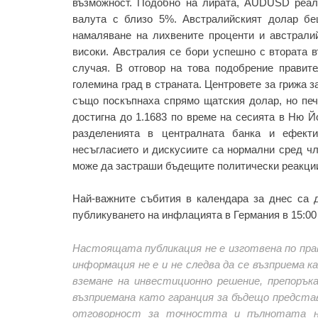
възможност. Подобно на лирата, AUDUSD реали
валута с близо 5%. Австралийският долар бе
намаляване на лихвените проценти и австралий
високи. Австралия се бори успешно с втората 
случая. В отговор на това подобрение правите
големина град в страната. Центровете за грижа 
също поскъпнаха спрямо щатския долар, но печ
достигна до 1.1683 по време на сесията в Ню Й
разделенията в централната банка и ефекти
несъгласието и дискусиите са нормални сред чл
може да застраши бъдещите политически реакци
Най-важните събития в календара за днес са 
публикуването на инфлацията в Германия в 15:00
Настоящата публикация не е изготвена по пра
информация не е и не следва да се възприема 
вземане на инвестиционно решение, препорък
възприемана като гаранция за бъдещо предста
отговорност за точността и пълнотата н