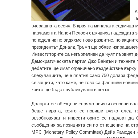
А
J
вчерашната сесия. В края на миналата седмица 
парламента Нанси Пелоси съживиха надеждата за
понеделник не видяхме ново развитие, но акциит
президентът Доналд Тръмп ще обяви изпращането
Инвеститорите са нетърпеливи да чуят първият д
Демократическата партия Джо Байдън и техните п
дебатите ще имат ограничено въздействие върху 
спекулациите, че е платил само 750 долара федер
се защити, като каже, че това са фалшиви новини
които ще бъдат публикувани в петък.
Доларът се обезцени спрямо всички основни валу
беше лирата, която се повиши рязко след тр
възобновяват и инвеститорите се надяват да 
съобщения за позицията си по отношение на от
MPC (Monetary Policy Committee) Дейв Рамсден н