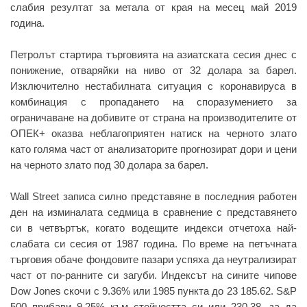
слабия резултат за метала от края на месец май 2019
година.
Петролът стартира търговията на азиатската сесия днес с
понижение, отваряйки на ниво от 32 долара за барел.
Изключително нестабилната ситуация с коронавируса в
комбинация с пропадането на споразумението за
ограничаване на добивите от страна на производителите от
ОПЕК+ оказва неблагоприятен натиск на черното злато
като голяма част от анализаторите прогнозират дори и цени
на черното злато под 30 долара за барел.
Wall Street записа силно представяне в последния работен
ден на изминалата седмица в сравнение с представянето
си в четвъртък, когато водещите индекси отчетоха най-
слабата си сесия от 1987 година. По време на петъчната
търговия обаче фондовите пазари успяха да неутрализират
част от по-ранните си загуби. Индексът на сините чипове
Dow Jones скочи с 9.36% или 1985 пункта до 23 185.62. S&P
500 прибави 9.25% към стойността си или 230.38, за да