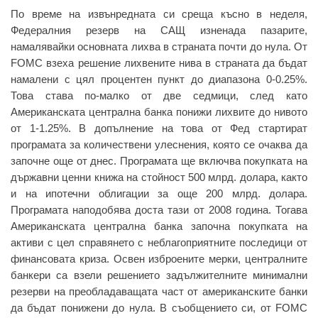
По време на извънредната си среща късно в неделя,
Федералния резерв на САЩ изненада пазарите,
намалявайки основната лихва в страната почти до нула. От
FOMC взеха решение лихвените нива в страната да бъдат
намалени с цял процентен пункт до диапазона 0-0.25%.
Това става по-малко от две седмици, след като
Американската централна банка понижи лихвите до нивото
от 1-1.25%. В допълнение на това от Фед стартират
програмата за количествени улеснения, която се очаква да
започне още от днес. Програмата ще включва покупката на
държавни ценни книжа на стойност 500 млрд. долара, както
и на ипотечни облигации за още 200 млрд. долара.
Програмата наподобява доста тази от 2008 година. Тогава
Американската централна банка започна покупката на
активи с цел справянето с неблагоприятните последици от
финансовата криза. Освен изброените мерки, централните
банкери са взели решението задължителните минимални
резерви на преобладаващата част от американските банки
да бъдат понижени до нула. В съобщението си, от FOMC