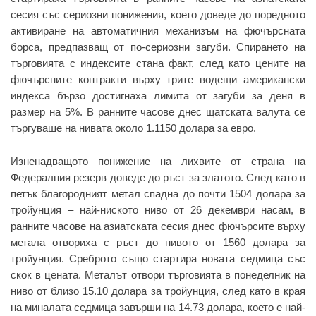
сесия със сериозни понижения, което доведе до поредното
активиране на автоматичния механизъм на фючърсната
борса, предпазващ от по-сериозни загуби. Спирането на
търговията с индексите стана факт, след като цените на
фючърсните контракти върху трите водещи американски
индекса бързо достигнаха лимита от загуби за деня в
размер на 5%. В ранните часове днес щатската валута се
търгуваше на нивата около 1.1150 долара за евро.
Изненадващото понижение на лихвите от страна на
Федералния резерв доведе до ръст за златото. След като в
петък благородният метал спадна до почти 1504 долара за
тройунция – най-ниското ниво от 26 декември насам, в
ранните часове на азиатската сесия днес фючърсите върху
метала отвориха с ръст до нивото от 1560 долара за
тройунция. Среброто също стартира новата седмица със
скок в цената. Металът отвори търговията в понеделник на
ниво от близо 15.10 долара за тройунция, след като в края
на миналата седмица завърши на 14.73 долара, което е най-