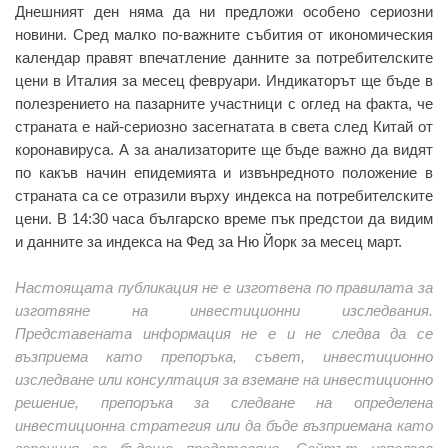
Днешният ден няма да ни предложи особено сериозни
новини. Сред малко по-важните събития от икономическия
календар правят впечатление данните за потребителските
цени в Италия за месец февруари. Индикаторът ще бъде в
полезрението на пазарните участници с оглед на факта, че
страната е най-сериозно засегнатата в света след Китай от
коронавируса. А за анализаторите ще бъде важно да видят
по какъв начин епидемията и извънредното положение в
страната са се отразили върху индекса на потребителските
цени. В 14:30 часа българско време пък предстои да видим
и данните за индекса на Фед за Ню Йорк за месец март.
Настоящата публикация не е изготвена по правилата за
изготвяне на инвестиционни изследвания.
Представената информация не е и не следва да се
възприема като препоръка, съвет, инвестиционно
изследване или консултация за вземане на инвестиционно
решение, препоръка за следване на определена
инвестиционна стратегия или да бъде възприемана като