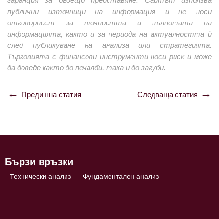
гаранция за бъдещо представяне. Сайтът използва
публични източници на информация и не носи
отговорност за точността и пълнотата на
информацията, както и за периода на актуалността ѝ
след публикуване на анализа или стратегията.
Търговията с финансови инструменти носи риск и може
да доведе както до печалби, така и до загуби.
Предишна статия
Следваща статия
Навигация
Бързи връзки
Технически анализ
Фундаментален анализ