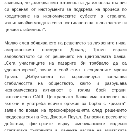
заявяват, че „резерва има готовността да използва пълния
си арсенал от инструменти за подкрепа на процеса по
кредитиране на икономическите субекти в страната,
изпълнявайки мандата си за постигането на пълна заетост и
ценова стабилност“.
Малко след обявяването на решението за лихвените нива,
американският президент Доналд Тръмп изрази
задоволството си от решението на централната банка.
„Сега участниците на пазарите би трябвало да са
удовлетворени“, заяви в свой стил в социалните мрежи
Тръмп. „Избухването на коронавируса заплашва
стабилността на обществото, както и разрушава
икономическата активност в голям брой страни,
включително САЩ. Централната банка има готовност да
включи в употреба всички оръжия за борба с кризата“,
заяви по време на пресконференцията след решението
председателя на Фед Джеръм Пауъл. Въпреки агресивните
действия, фючърсите върху американските индекси
стартираха търговията в ранните часове на азиатската