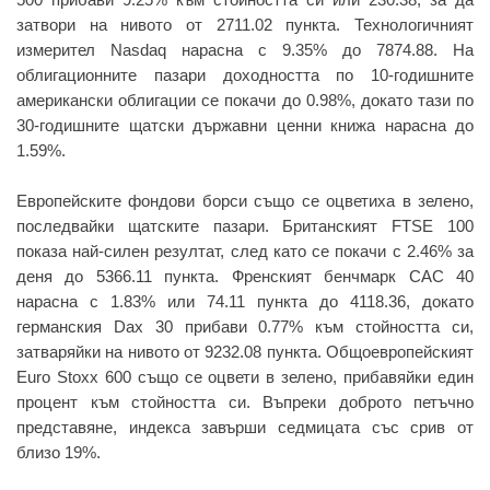
затвори на нивото от 2711.02 пункта. Технологичният
измерител Nasdaq нарасна с 9.35% до 7874.88. На
облигационните пазари доходността по 10-годишните
американски облигации се покачи до 0.98%, докато тази по
30-годишните щатски държавни ценни книжа нарасна до
1.59%.
Европейските фондови борси също се оцветиха в зелено,
последвайки щатските пазари. Британският FTSE 100
показа най-силен резултат, след като се покачи с 2.46% за
деня до 5366.11 пункта. Френският бенчмарк CAC 40
нарасна с 1.83% или 74.11 пункта до 4118.36, докато
германския Dax 30 прибави 0.77% към стойността си,
затваряйки на нивото от 9232.08 пункта. Общоевропейският
Euro Stoxx 600 също се оцвети в зелено, прибавяйки един
процент към стойността си. Въпреки доброто петъчно
представяне, индекса завърши седмицата със срив от
близо 19%.