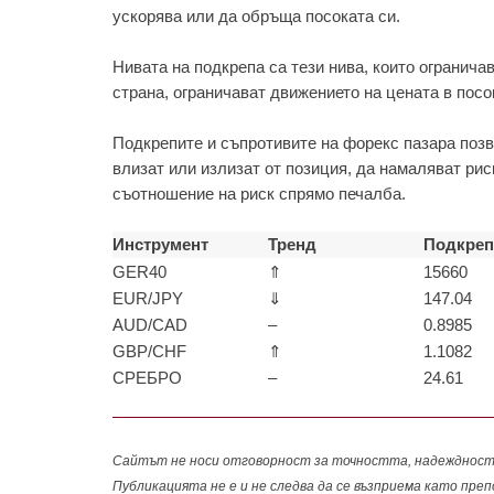
ускорява или да обръща посоката си.
Нивата на подкрепа са тези нива, които огранича
страна, ограничават движението на цената в посо
Подкрепите и съпротивите на форекс пазара позв
влизат или излизат от позиция, да намаляват рис
съотношение на риск спрямо печалба.
Инструмент
Тренд
Подкреп
GER40
⇑
15660
EUR/JPY
⇓
147.04
AUD/CAD
–
0.8985
GBP/CHF
⇑
1.1082
СРЕБРО
–
24.61
Сайтът не носи отговорност за точността, надеждностт
Публикацията не е и не следва да се възприема като пре