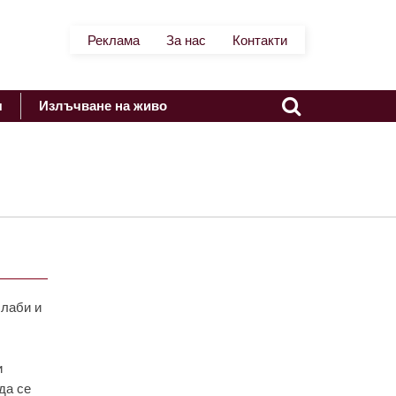
Реклама
За нас
Контакти
я
Излъчване на живо
слаби и
и
да се