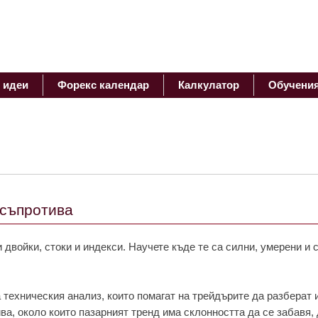
 идеи
Форекс календар
Калкулатор
Обучени
 съпротива
 двойки, стоки и индекси. Научете къде те са силни, умерени и 
 техническия анализ, които помагат на трейдърите да разберат 
ива, около които пазарният тренд има склонността да се забавя, 