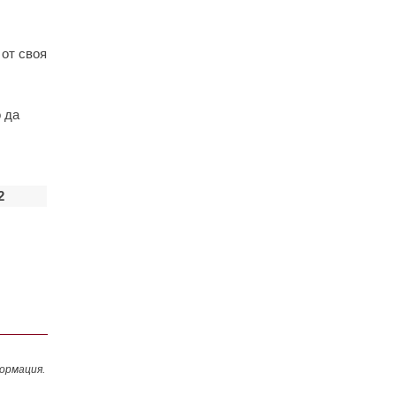
 от своя
 да
2
ормация.