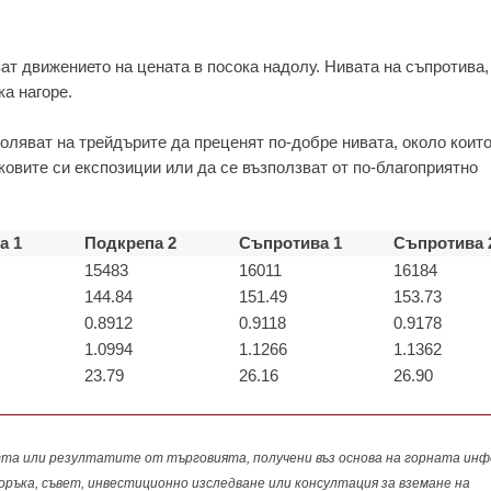
ват движението на цената в посока надолу. Нивата на съпротива,
ка нагоре.
оляват на трейдърите да преценят по-добре нивата, около които
ковите си експозиции или да се възползват от по-благоприятно
а 1
Подкрепа 2
Съпротива 1
Съпротива 
15483
16011
16184
144.84
151.49
153.73
0.8912
0.9118
0.9178
1.0994
1.1266
1.1362
23.79
26.16
26.90
а или резултатите от търговията, получени въз основа на горната инф
поръка, съвет, инвестиционно изследване или консултация за вземане на