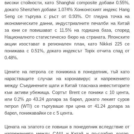
високи стойности, като Shanghai composite добави 0.55%,
докато Shenzhen добави 1.074% Хонконгският индекс Hang
Seng се търгува с ръст от 0.93%. От гледна точка на
икономическите данни, индустриалните печалби на Китай
за юни се повишават с 11.5% на годишна база, според
Националното статистическо бюро на страната. Японските
акции изостават в регионален план, като Nikkei 225 се
понижава с 0.51%, докато индексът Topix отчита спад от
0.48%.
Цените на петрола се понижиха в понеделник, тъй като
нарастващите случаи на коронавирус и напрежението
между Съединените щати и Китай тласнаха инвеститорите
към активи убежища. Сортът Brent се понижи с 10 цента,
или 0.2% до 43.24 долара за барел, докато лекият суров
петрол (WTI) се търгуваше при цена от 41.24 долара за
барел, понижавайки се с 5 цента.
Цената на златото се повиши в понеделник вследствие от
напрежението между САЩ и Китай и по-слабия долар,