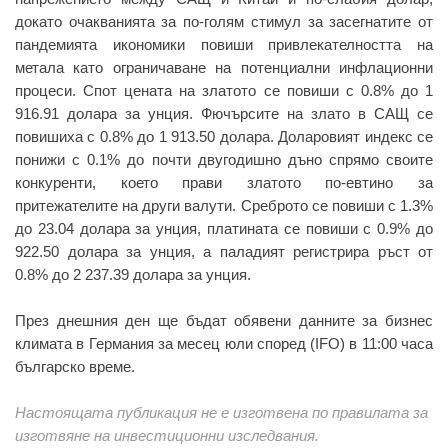
докато очакванията за по-голям стимул за засегнатите от
пандемията икономики повиши привлекателността на
метала като ограничаване на потенциални инфлационни
процеси. Спот цената на златото се повиши с 0.8% до 1
916.91 долара за унция. Фючърсите на злато в САЩ се
повишиха с 0.8% до 1 913.50 долара. Доларовият индекс се
понижи с 0.1% до почти двугодишно дъно спрямо своите
конкуренти, което прави златото по-евтино за
притежателите на други валути. Среброто се повиши с 1.3%
до 23.04 долара за унция, платината се повиши с 0.9% до
922.50 долара за унция, а паладият регистрира ръст от
0.8% до 2 237.39 долара за унция.
През днешния ден ще бъдат обявени данните за бизнес
климата в Германия за месец юли според (IFO) в 11:00 часа
българско време.
Настоящата публикация не е изготвена по правилата за
изготвяне на инвестиционни изследвания.