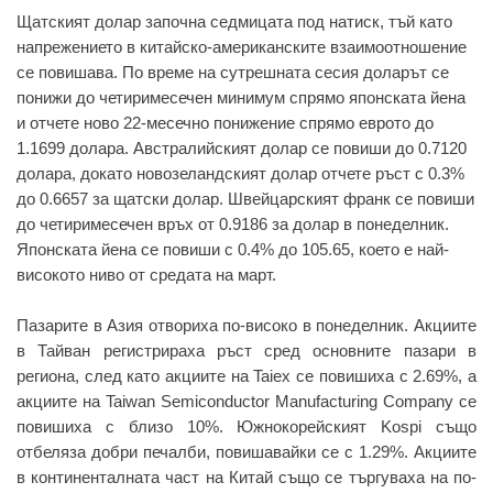
Щатският долар започна седмицата под натиск, тъй като
напрежението в китайско-американските взаимоотношение
се повишава. По време на сутрешната сесия доларът се
понижи до четиримесечен минимум спрямо японската йена
и отчете ново 22-месечно понижение спрямо еврото до
1.1699 долара. Австралийският долар се повиши до 0.7120
долара, докато новозеландският долар отчете ръст с 0.3%
до 0.6657 за щатски долар. Швейцарският франк се повиши
до четиримесечен връх от 0.9186 за долар в понеделник.
Японската йена се повиши с 0.4% до 105.65, което е най-
високото ниво от средата на март.
Пазарите в Азия отвориха по-високо в понеделник. Акциите
в Тайван регистрираха ръст сред основните пазари в
региона, след като акциите на Taiex се повишиха с 2.69%, а
акциите на Taiwan Semiconductor Manufacturing Company се
повишиха с близо 10%. Южнокорейският Kospi също
отбеляза добри печалби, повишавайки се с 1.29%. Акциите
в континенталната част на Китай също се търгуваха на по-