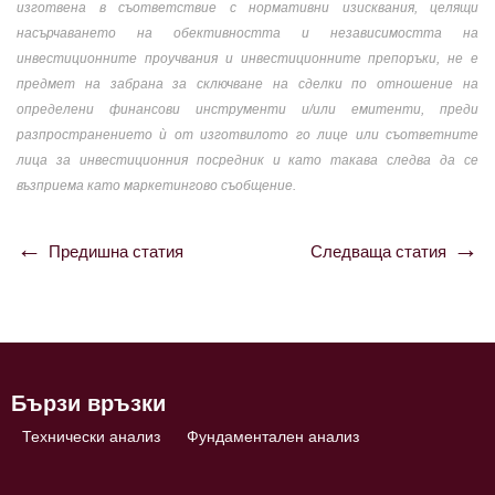
изготвена в съответствие с нормативни изисквания, целящи
насърчаването на обективността и независимостта на
инвестиционните проучвания и инвестиционните препоръки, не е
предмет на забрана за сключване на сделки по отношение на
определени финансови инструменти и/или емитенти, преди
разпространението ѝ от изготвилото го лице или съответните
лица за инвестиционния посредник и като такава следва да се
възприема като маркетингово съобщение.
Предишна статия
Следваща статия
Навигация
Бързи връзки
Технически анализ
Фундаментален анализ