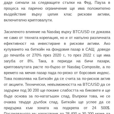
даде сигнали за следващите стъпки на Фед. Пауза в
процеса на парично ограничение ще има положително
въздействие върху целия клас рискови активи,
включително криптовалути.
Засиленото влияние на Nasdaq върху BTC/USD се доказва
не само от тяхната корелация, но и от напълно различната
ефективност на инвестиране в рискови активи. Ако
купуването на биткойн на фондовия пазар в САЩ доведе
до печалба от 270% през 2020 г., то през 2022 г. ще има
загуба от 8%. Така, в периоди на бичи пазари,
криптовалутата расте по-бързо от Nasdaq Composite, а по
времето на мечия пазар пада по-рязко от борсовия индекс.
Това позволява на Биткойн да се счита за по-рисков актив
от акциите. Технически, невъзможността на BTC/USD да се
задържи под 30 200 ще покаже слабостта на биковете и ще
бъде основа за по-нататъшен спад. Въпреки това, не се
очаква твърде дълбок спад. Биткойн ще успее да се
придържа към зоната на подкрепа от 24 500$.
Последващото му нарастване до 28 400 и 30 200 може да