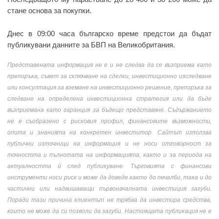
стане основа за покупки.
Днес в 09:00 часа българско време предстои да бъдат
публикувани данните за БВП на Великобритания.
Представената информация не е и не следва да се възприема като
препоръка, съвет за сключване на сделки, инвестиционно изследване
или консултация за вземане на инвестиционно решение, препоръка за
следване на определена инвестиционна стратегия или да бъде
възприемана като гаранция за бъдещо представяне. Съдържанието
не е съобразено с рисковия профил, финансовите възможности,
опита и знанията на конкретен инвеститор. Сайтът използва
публични източници на информация и не носи отговорност за
точността и пълнотата на информацията, както и за периода на
актуалността ѝ след публикуване. Търговията с финансови
инструменти носи риск и може да доведе както до печалби, така и до
частични или надвишаващи първоначалната инвестиция загуби.
Поради тази причина клиентът не трябва да инвестира средства,
които не може да си позволи да загуби. Настоящата публикация не е