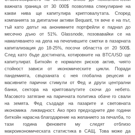
важната граница от 30 000$ позволява спекулиране на
какви нива ще капитулира криптовалутата. Според
компанията за дигитални активи Bequant, тя вече е на път,
тъй като делът на анонимните портфейли е паднал до
месечно дъно от 51%. Glassnode, позовавайки се на
намаляването на дела на печелившите сметки в пазарната
капитализация до 18-25%, посочи областта от 20 500$.
След като бъде достигната, котировките на BTC/USD ще
капитулират. Биткойн е нормален рисков актив, чиято
стойност зависи от икономическите цикли. Поради
пандемията, свързаната с нея глобална рецесия и
масивните парични стимули от Фед и други централни
банки, сектора на криптовалутите скочи до небето.
Масовото затягане на паричната политика обаче го свали
на земята. Фед създаде на пазарите и световната
икономика ликвидност. Ако през предходните две години
биткойн нарасна благодарение на желанието за печалба, то
тази година феновете му следят отблизо
макроикономическата статистика в САЩ. Това може да