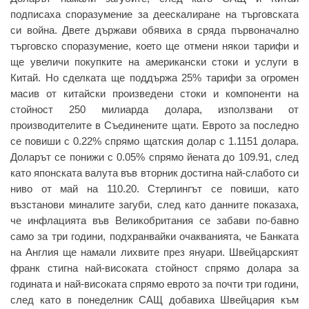
подписаха споразумение за деескалиране на търговската
си война. Двете държави обявиха в сряда първоначално
търговско споразумение, което ще отмени някои тарифи и
ще увеличи покупките на американски стоки и услуги в
Китай. Но сделката ще поддържа 25% тарифи за огромен
масив от китайски произведени стоки и компоненти на
стойност 250 милиарда долара, използвани от
производителите в Съединените щати. Еврото за последно
се повиши с 0.22% спрямо щатския долар с 1.1151 долара.
Доларът се понижи с 0.05% спрямо йената до 109.91, след
като японската валута във вторник достигна най-слабото си
ниво от май на 110.20. Стерлингът се повиши, като
възстанови миналите загуби, след като данните показаха,
че инфлацията във Великобритания се забави по-бавно
само за три години, подхранвайки очакванията, че Банката
на Англия ще намали лихвите през януари. Швейцарският
франк стигна най-високата стойност спрямо долара за
годината и най-високата спрямо еврото за почти три години,
след като в понеделник САЩ добавиха Швейцария към