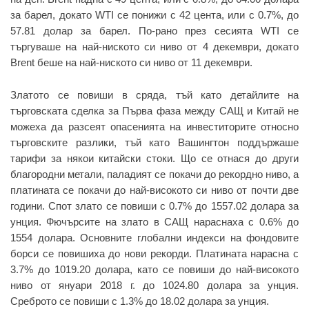
за барел, докато WTI се понижи с 42 цента, или с 0.7%, до
57.81 долар за барел. По-рано през сесията WTI се
търгуваше на най-ниското си ниво от 4 декември, докато
Brent беше на най-ниското си ниво от 11 декември.
Златото се повиши в сряда, тъй като детайлите на
търговската сделка за Първа фаза между САЩ и Китай не
можеха да разсеят опасенията на инвеститорите относно
търговските разлики, тъй като Вашингтон поддържаше
тарифи за някои китайски стоки. Що се отнася до други
благородни метали, паладият се покачи до рекордно ниво, а
платината се покачи до най-високото си ниво от почти две
години. Спот злато се повиши с 0.7% до 1557.02 долара за
унция. Фючърсите на злато в САЩ нараснаха с 0.6% до
1554 долара. Основните глобални индекси на фондовите
борси се повишиха до нови рекорди. Платината нарасна с
3.7% до 1019.20 долара, като се повиши до най-високото
ниво от януари 2018 г. до 1024.80 долара за унция.
Среброто се повиши с 1.3% до 18.02 долара за унция.