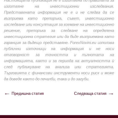
Настоящата публикация не е изготвена по правилата за
изготвяне на инвестиционни изследвания.
Представената информация не е и не следва да се
възприема като препоръка, съвет, инвестиционно
изследване или консултация за вземане на инвестиционно
решение, препоръка за следване на определена
инвестиционна стратегия или да бъде възприемана като
гаранция за бъдещо представяне. ForexNovini.eu използва
публични източници на информация и не носи
отговорност за точността и пълнотата на
информацията, както и за периода на актуалността ѝ
след публикуване на анализа или стратегията.
Търговията с финансови инструменти носи риск и може
да доведе както до печалби, така и до загуби.
Предишна статия
Следваща статия
Навигация