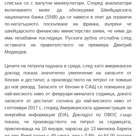
списъка си с валутни манипулатори. Според анализатори
включването може да обезкуражи Швейцарската
национална банка (SNB) да се намеси в опит да ограничи
по-нататъшното поскъпване на франка, въпреки че
швейцарското финансово министерство заяви, че няма да
има незабавни последици. Руската рубла отслабна след
оставката на правителството на премиера Дмитрий
Медведев.
Цените на петрола паднаха в сряда, след като американски
доклад показа значително увеличение на запасите от
бензин и дестилат, а производството на петрол се повиши
до нов рекорд. Запасите от бензин в САЩ се повишиха до
най-високото ниво от февруари миналата седмица, докато
запасите от дестилат скочиха до най-високото ниво от
септември 2017 г., според Американската администрация за
енергийна информация (EIA). Докладът по ОВОС също
показа, че производството на петрол за седмицата,
приключваща на 10 януари, нарасна до 13 милиона барела
на ден. Brent падна с 49 цента, или с 0.8%, до 64.00 долара