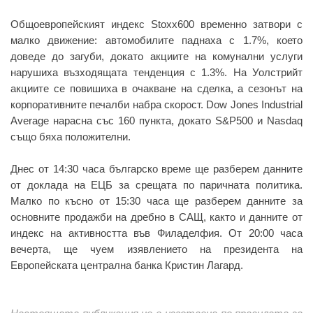
Общоевропейският индекс Stoxx600 временно затвори с
малко движение: автомобилите паднаха с 1.7%, което
доведе до загуби, докато акциите на комунални услуги
нарушиха възходящата тенденция с 1.3%. На Уолстрийт
акциите се повишиха в очакване на сделка, а сезонът на
корпоративните печалби набра скорост. Dow Jones Industrial
Average нарасна със 160 пункта, докато S&P500 и Nasdaq
също бяха положителни.
Днес от 14:30 часа българско време ще разберем данните
от доклада на ЕЦБ за срещата по паричната политика.
Малко по късно от 15:30 часа ще разберем данните за
основните продажби на дребно в САЩ, както и данните от
индекс на активността във Филаделфия. От 20:00 часа
вечерта, ще чуем изявлението на президента на
Европейската централна банка Кристин Лагард.