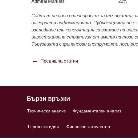
Admiral Markets
22%
Сайтът не носи отговорност за точността, н
на горната информацията. Публикацията не е и
изследване или консултация за вземане на инве
инвестиционна стратегия от името на този са
Търговията с финансови инструменти носи риск 
Предишна статия
Навигация
Бързи връзки
Технически анализ
Фундаментален анализ
Търговски идеи
Финансов калкулатор