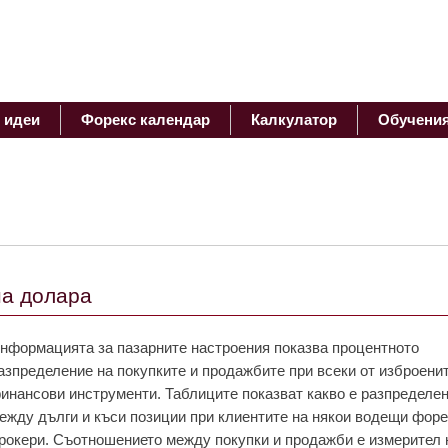
 идеи
Форекс календар
Калкулатор
Обучени
на долара
нформацията за пазарните настроения показва процентното
азпределение на покупките и продажбите при всеки от изброени
инансови инструменти. Таблиците показват какво е разпределе
ежду дълги и къси позиции при клиентите на някои водещи фор
рокери. Съотношението между покупки и продажби е измерител 