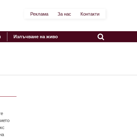
Реклама
За нас
Контакти
я
Излъчване на живо
те
нието
екс
на