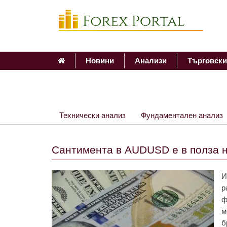
Новини
Анализи
Търговски
Технически анализ
Фундаментален анализ
Сантимента в AUDUSD е в полза 
И
р
ф
м
б