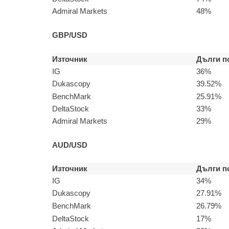
Admiral Markets
48%
GBP/USD
Източник
Дълги п
IG
36%
Dukascopy
39.52%
BenchMark
25.91%
DeltaStock
33%
Admiral Markets
29%
AUD/USD
Източник
Дълги п
IG
34%
Dukascopy
27.91%
BenchMark
26.79%
DeltaStock
17%