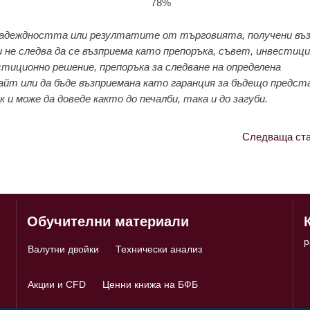
78%
адеждността или резултатите от търговията, получени въз
 не следва да се възприема като препоръка, съвет, инвестиц
стиционно решение, препоръка за следване на определена
йт или да бъде възприемана като гаранция за бъдещо предст
и може да доведе както до печалби, така и до загуби.
Следваща ста
Обучителни материали
p
Валутни двойки
Технически анализ
Акции и CFD
Ценни книжа на БФБ