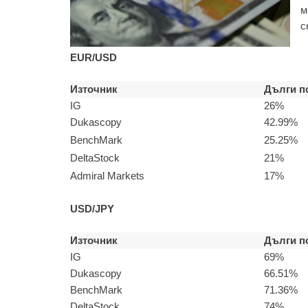
м
с
EUR/USD
Източник
Дълги п
IG
26%
Dukascopy
42.99%
BenchMark
25.25%
DeltaStock
21%
Admiral Markets
17%
USD/JPY
Източник
Дълги п
IG
69%
Dukascopy
66.51%
BenchMark
71.36%
DeltaStock
74%