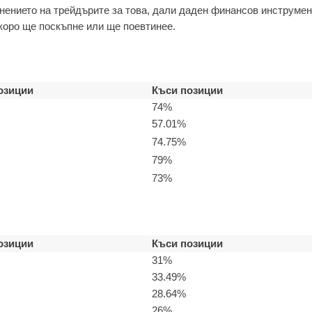
нението на трейдърите за това, дали даден финансов инструмен
коро ще поскъпне или ще поевтинее.
озиции
Къси позиции
74%
57.01%
74.75%
79%
73%
озиции
Къси позиции
31%
33.49%
28.64%
26%