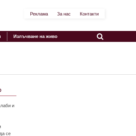
Реклама
За нас
Контакти
я
Излъчване на живо
о
слаби и
и
да се