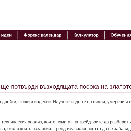
 идеи
Форекс календар
Калкулатор
Обучени
 ще потвърди възходящата посока на златот
 двойки, стоки и индекси. Научете къде те са силни, умерени и 
 техническия анализ, които помагат на трейдърите да разберат 
ива, около които пазарният тренд има склонността да се забавя, 