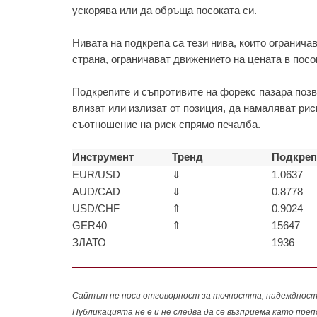
ускорява или да обръща посоката си.
Нивата на подкрепа са тези нива, които огранича
страна, ограничават движението на цената в посо
Подкрепите и съпротивите на форекс пазара позв
влизат или излизат от позиция, да намаляват рис
съотношение на риск спрямо печалба.
Инструмент
Тренд
Подкреп
EUR/USD
⇓
1.0637
AUD/CAD
⇓
0.8778
USD/CHF
⇑
0.9024
GER40
⇑
15647
ЗЛАТО
–
1936
Сайтът не носи отговорност за точността, надеждностт
Публикацията не е и не следва да се възприема като пре