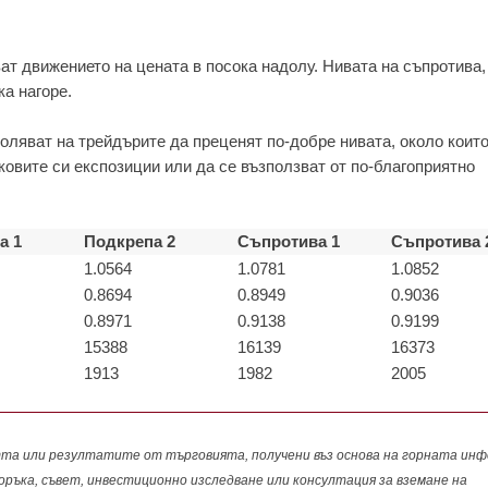
ват движението на цената в посока надолу. Нивата на съпротива,
ка нагоре.
оляват на трейдърите да преценят по-добре нивата, около които
ковите си експозиции или да се възползват от по-благоприятно
а 1
Подкрепа 2
Съпротива 1
Съпротива 
1.0564
1.0781
1.0852
0.8694
0.8949
0.9036
0.8971
0.9138
0.9199
15388
16139
16373
1913
1982
2005
а или резултатите от търговията, получени въз основа на горната инф
поръка, съвет, инвестиционно изследване или консултация за вземане на