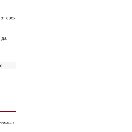
 от своя
 да
2
ормация.