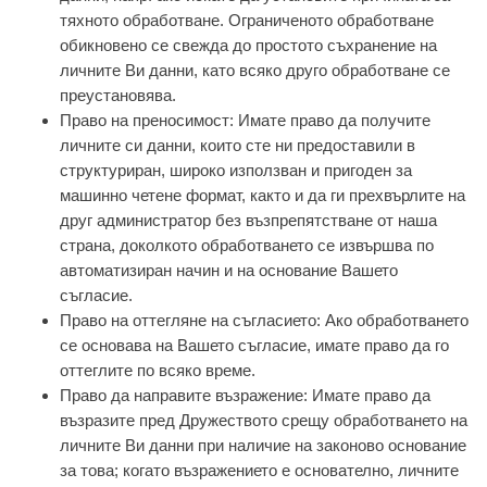
тяхното обработване. Ограниченото обработване
обикновено се свежда до простото съхранение на
личните Ви данни, като всяко друго обработване се
преустановява.
Право на преносимост: Имате право да получите
личните си данни, които сте ни предоставили в
структуриран, широко използван и пригоден за
машинно четене формат, както и да ги прехвърлите на
друг администратор без възпрепятстване от наша
страна, доколкото обработването се извършва по
автоматизиран начин и на основание Вашето
съгласие.
Право на оттегляне на съгласието: Ако обработването
се основава на Вашето съгласие, имате право да го
оттеглите по всяко време.
Право да направите възражение: Имате право да
възразите пред Дружеството срещу обработването на
личните Ви данни при наличие на законово основание
за това; когато възражението е основателно, личните