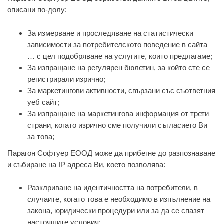
описани по-долу:
За измерване и проследяване на статистически
зависимости за потребителското поведение в сайта
… с цел подобряване на услугите, които предлагаме;
За изпращане на регулярен бюлетин, за който сте се
регистрирали изрично;
За маркетингови активности, свързани със съответния
уеб сайт;
За изпращане на маркетингова информация от трети
страни, когато изрично сме получили съгласието Ви
за това;
Парагон Софтуер ЕООД може да прибегне до разпознаване
и събиране на IP адреса Ви, което позволява:
Разклриване на идентичността на потребители, в
случаите, когато това е необходимо в изпълнение на
закона, юридически процедури или за да се спазят
настоящите условия;