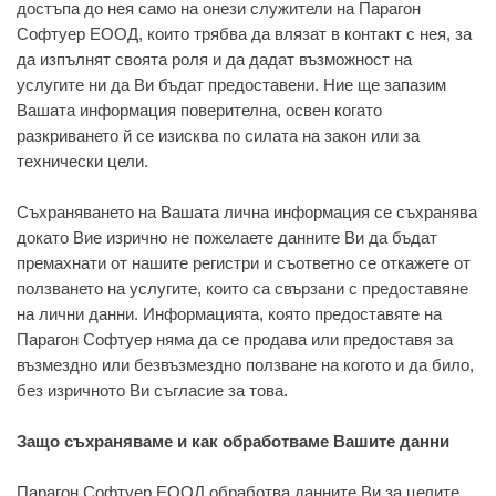
достъпа до нея само на онези служители на Парагон
Софтуер ЕООД, които трябва да влязат в контакт с нея, за
да изпълнят своята роля и да дадат възможност на
услугите ни да Ви бъдат предоставени. Ние ще запазим
Вашата информация поверителна, освен когато
разкриването й се изисква по силата на закон или за
технически цели.
Съхраняването на Вашата лична информация се съхранява
докато Вие изрично не пожелаете данните Ви да бъдат
премахнати от нашите регистри и съответно се откажете от
ползването на услугите, които са свързани с предоставяне
на лични данни. Информацията, която предоставяте на
Парагон Софтуер няма да се продава или предоставя за
възмездно или безвъзмездно ползване на когото и да било,
без изричното Ви съгласие за това.
Защо съхраняваме и как обработваме Вашите данни
Парагон Софтуер ЕООД обработва данните Ви за целите,