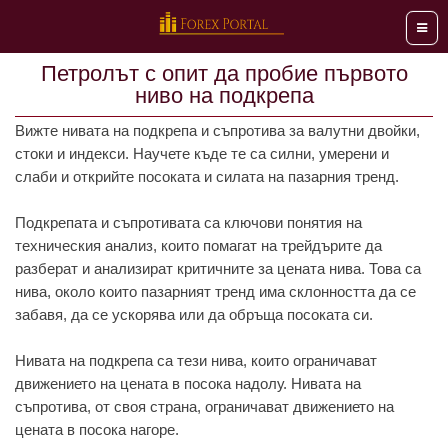
Мен
Петролът с опит да пробие първото
ниво на подкрепа
Вижте нивата на подкрепа и съпротива за валутни двойки,
стоки и индекси. Научете къде те са силни, умерени и
слаби и открийте посоката и силата на пазарния тренд.
Подкрепата и съпротивата са ключови понятия на
техническия анализ, които помагат на трейдърите да
разберат и анализират критичните за цената нива. Това са
нива, около които пазарният тренд има склонността да се
забавя, да се ускорява или да обръща посоката си.
Нивата на подкрепа са тези нива, които ограничават
движението на цената в посока надолу. Нивата на
съпротива, от своя страна, ограничават движението на
цената в посока нагоре.