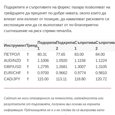
Подкрепите и съпротивите на форекс пазара позволяват на
трейдърите да преценят по-добре нивата, около които да
влизат или излизат от позиция, да намаляват рисковите си
експозиции или да се възползват от по-благоприятно
съотношение на риск спрямо печалба.
Подкрепа
Подкрепа
Съпротива
Съпротив
Инструмент
Тренд
1
2
1
2
ПЕТРОЛ
⇑
80.31
77.65
83.00
84.00
AUD/NZD
⇑
1.1006
1.0920
1.1158
1.1224
GBP/USD
⇑
1.2795
1.2681
1.3007
1.3105
EUR/CHF
⇑
0.9700
0.9662
0.9774
0.9810
CAD/JPY
⇑
115.00
113.11
118.80
120.72
Сайтът не носи отговорност за точността, надеждността или
резултатите от търговията, получени въз основа на горната
информация. Публикацията не е и не следва да се възприема като