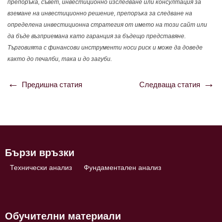
препоръка, съвет, инвестиционно изследване или консултация за
вземане на инвестиционно решение, препоръка за следване на
определена инвестиционна стратегия от името на този сайт или
да бъде възприемана като гаранция за бъдещо представяне.
Търговията с финансови инструменти носи риск и може да доведе
както до печалби, така и до загуби.
Предишна статия
Следваща статия
Навигация
Бързи връзки
Технически анализ
Фундаментален анализ
Обучителни материали