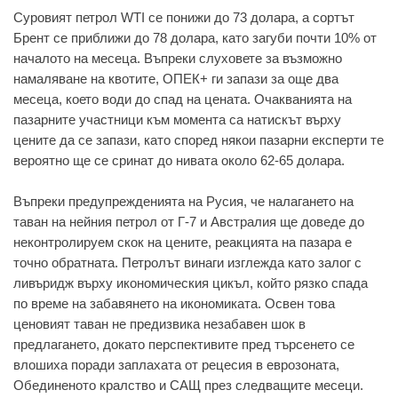
Суровият петрол WTI се понижи до 73 долара, а сортът
Брент се приближи до 78 долара, като загуби почти 10% от
началото на месеца. Въпреки слуховете за възможно
намаляване на квотите, ОПЕК+ ги запази за още два
месеца, което води до спад на цената. Очакванията на
пазарните участници към момента са натискът върху
цените да се запази, като според някои пазарни експерти те
вероятно ще се сринат до нивата около 62-65 долара.
Въпреки предупрежденията на Русия, че налагането на
таван на нейния петрол от Г-7 и Австралия ще доведе до
неконтролируем скок на цените, реакцията на пазара е
точно обратната. Петролът винаги изглежда като залог с
ливъридж върху икономическия цикъл, който рязко спада
по време на забавянето на икономиката. Освен това
ценовият таван не предизвика незабавен шок в
предлагането, докато перспективите пред търсенето се
влошиха поради заплахата от рецесия в еврозоната,
Обединеното кралство и САЩ през следващите месеци.