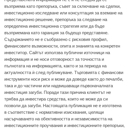
възприема като препоръка, съвет за сключване на сделки,
инвестиционно изследване или консултация за вземане на
инвестиционно решение, препоръка за следване на
определена инвестиционна стратегия или да бъде
възприемана като гаранция за бъдещо представяне.
Съдържанието не е съобразено с рисковия профил,
финансовите възможности, опита и знанията на конкретен
инвеститор. Сайтът използва публични източници на
информация и не носи отговорност за точността и
пълнотата на информацията, както и за периода на
актуалността ѝ след публикуване. Търговията с финансови
инструменти носи риск и може да доведе както до печалби,
така и до частични или надвишаващи първоначалната
инвестиция загуби. Поради тази причина клиентът не
трябва да инвестира средства, които не може да си
позволи да загуби. Настоящата публикация не е изготвена
в съответствие с нормативни изисквания, целящи
насърчаването на обективността и независимостта на
инвестиционните проучвания и инвестиционните препоръки,