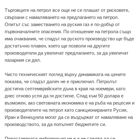
Търговците на петрол все още не се плашат от рисковете,
свързани с намаляването на предлагането на петрол.
Опитът със заместването на руския газ е по-добър от
първоначалните опасения. По отношение на петрола също
има очаквания, че спадът на руското производство ще бъде
достатъчно плавен, което ще позволи на другите
производители да увеличат предлагането, за да увеличат
пазарния си дял.
Чисто техническият поглед върху динамиката на цените
показва, че спадът далеч не е приключил. Петролът
достигна септемврийските дъна в края на ноември, като
днес отново успя да ги достигне. Спад към 50 долара е
възможен, ако световната икономика е на ръба на рецесия и
производителите на петрол като санкционираните Русия,
Иран и Венецуела могат да се въздържат от намаляване на
производството, за да попълнят бюджетите си.
Представената информация не е и не следва да се