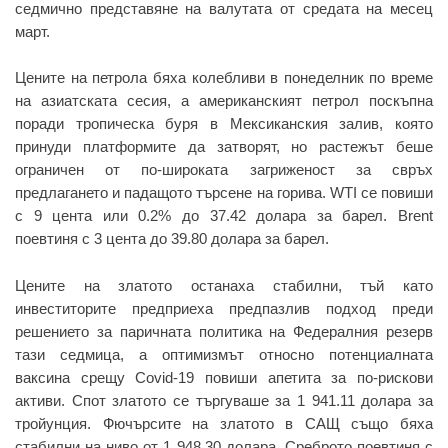
седмично представяне на валутата от средата на месец
март.
Цените на петрола бяха колебливи в понеделник по време
на азиатската сесия, а американският петрол поскъпна
поради тропическа буря в Мексиканския залив, която
принуди платформите да затворят, но растежът беше
ограничен от по-широката загриженост за свръх
предлагането и падащото търсене на горива. WTI се повиши
с 9 цента или 0.2% до 37.42 долара за барел. Brent
поевтиня с 3 цента до 39.80 долара за барел.
Цените на златото останаха стабилни, тъй като
инвеститорите предприеха предпазлив подход преди
решението за паричната политика на Федералния резерв
тази седмица, а оптимизмът относно потенциалната
ваксина срещу Covid-19 повиши апетита за по-рискови
активи. Спот златото се търгуваше за 1 941.11 долара за
тройунция. Фючърсите на златото в САЩ също бяха
стабилни на ниво от 1 948.30 долара. Среброто поевтиня с