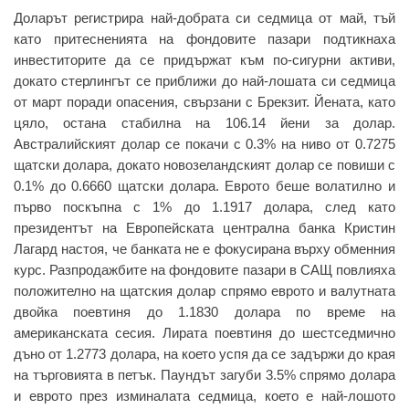
Доларът регистрира най-добрата си седмица от май, тъй
като притесненията на фондовите пазари подтикнаха
инвеститорите да се придържат към по-сигурни активи,
докато стерлингът се приближи до най-лошата си седмица
от март поради опасения, свързани с Брекзит. Йената, като
цяло, остана стабилна на 106.14 йени за долар.
Австралийският долар се покачи с 0.3% на ниво от 0.7275
щатски долара, докато новозеландският долар се повиши с
0.1% до 0.6660 щатски долара. Еврото беше волатилно и
първо поскъпна с 1% до 1.1917 долара, след като
президентът на Европейската централна банка Кристин
Лагард настоя, че банката не е фокусирана върху обменния
курс. Разпродажбите на фондовите пазари в САЩ повлияха
положително на щатския долар спрямо еврото и валутната
двойка поевтиня до 1.1830 долара по време на
американската сесия. Лирата поевтиня до шестседмично
дъно от 1.2773 долара, на което успя да се задържи до края
на търговията в петък. Паундът загуби 3.5% спрямо долара
и еврото през изминалата седмица, което е най-лошото