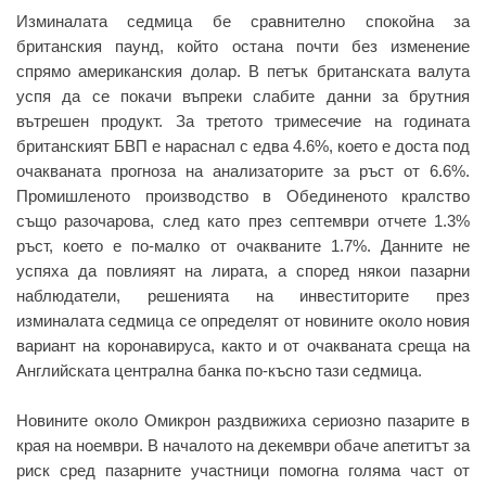
Изминалата седмица бе сравнително спокойна за
британския паунд, който остана почти без изменение
спрямо американския долар. В петък британската валута
успя да се покачи въпреки слабите данни за брутния
вътрешен продукт. За третото тримесечие на годината
британският БВП е нараснал с едва 4.6%, което е доста под
очакваната прогноза на анализаторите за ръст от 6.6%.
Промишленото производство в Обединеното кралство
също разочарова, след като през септември отчете 1.3%
ръст, което е по-малко от очакваните 1.7%. Данните не
успяха да повлияят на лирата, а според някои пазарни
наблюдатели, решенията на инвеститорите през
изминалата седмица се определят от новините около новия
вариант на коронавируса, както и от очакваната среща на
Английската централна банка по-късно тази седмица.
Новините около Омикрон раздвижиха сериозно пазарите в
края на ноември. В началото на декември обаче апетитът за
риск сред пазарните участници помогна голяма част от