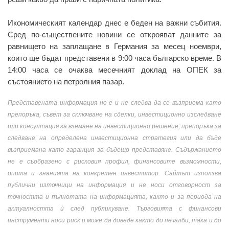
Икономическият календар днес е беден на важни събития.
Сред по-съществените новини се открояват данните за
равнището на заплащане в Германия за месец ноември,
които ще бъдат представени в 9:00 часа българско време. В
14:00 часа се очаква месечният доклад на ОПЕК за
състоянието на петролния пазар.
Представената информация не е и не следва да се възприема като
препоръка, съвет за сключване на сделки, инвестиционно изследване
или консултация за вземане на инвестиционно решение, препоръка за
следване на определена инвестиционна стратегия или да бъде
възприемана като гаранция за бъдещо представяне. Съдържанието
не е съобразено с рисковия профил, финансовите възможности,
опита и знанията на конкретен инвеститор. Сайтът използва
публични източници на информация и не носи отговорност за
точността и пълнотата на информацията, както и за периода на
актуалността ѝ след публикуване. Търговията с финансови
инструменти носи риск и може да доведе както до печалби, така и до