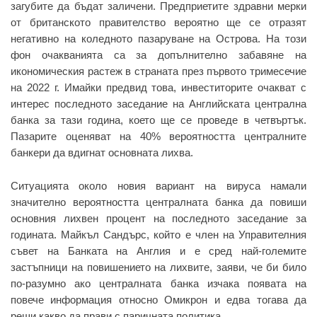
загубите да бъдат заличени. Предприетите здравни мерки
от британското правителство вероятно ще се отразят
негативно на коледното пазаруване на Острова. На този
фон очакванията са за допълнително забавяне на
икономическия растеж в страната през първото тримесечие
на 2022 г. Имайки предвид това, инвеститорите очакват с
интерес последното заседание на Английската централна
банка за тази година, което ще се проведе в четвъртък.
Пазарите оценяват на 40% вероятността централните
банкери да вдигнат основната лихва.
Ситуацията около новия вариант на вируса намали
значително вероятността централната банка да повиши
основния лихвен процент на последното заседание за
годината. Майкъл Сандърс, който е член на Управителния
съвет на Банката на Англия и е сред най-големите
застъпници на повишението на лихвите, заяви, че би било
по-разумно ако централната банка изчака появата на
повече информация относно Омикрон и едва тогава да
реши какво да прави с паричната политика.