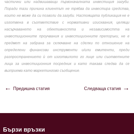
частични или надвишаващи първоначалната инвестиция загуби.
Поради тази причина клиентът не трябва да инвестира средства,
които не може да си позволи да загуби. Настоящата публикация не е
изготвена в съответствие с нормативни изисквания, целящи
насърчаването на обективността и независимостта на
инвестиционните проучвания и инвестиционните препоръки, не е
предмет на забрана за сключване на сделки по отношение на
определени финансови инструменти и/или емитенти, преди
разпространението ѝ от изготвилото го лице или съответните
лица за инвестиционния посредник и като такава следва да се
възприема като маркетингово съобщение.
Предишна статия
Следваща статия
Навигация
Бързи връзки