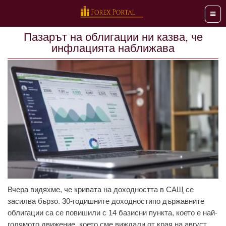
Мен
Пазарът на облигации ни казва, че
инфлацията наближава
Вчера видяхме, че кривата на доходността в САЩ се
засилва бързо. 30-годишните доходностипо държавните
облигации са се повишили с 14 базисни пункта, което е най-
голямото движение, което сме виждали от края на август.