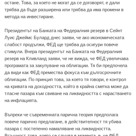
остане. Това, за което не могат да се договорят, е дали
трябва да бъде разширена или трябва да има промени в
метода на инвестиране.
Президентът на Банката на Федералния резерв в Сейнт
Луис Джеймс Булард днес заяви, че ако икономическата
слабост продължи, ФЕД ще трябва да осигури повече
стимули. Вчера президентът на Банката на Федералния
резерв на Кливланд заяви, че не вижда, че ФЕД увеличава
програмата за закупуване на облигации. Тя би предпочела
да види как ФЕД премества фокуса към дългосрочните
облигации. По принцип това, за което тя говори, е контрол
на кривата на доходността, който в крайна сметка може да
тласне пазара към свиване на ликвидността с нарастването
на инфлацията.
Въпреки че съвременната парична теория предполага
повече парично предлагане, в действителност тя убива
пазара с постепенно намаляване на ликвидността.
Всъщност, това, което се случва в момента, е, че ФЕД