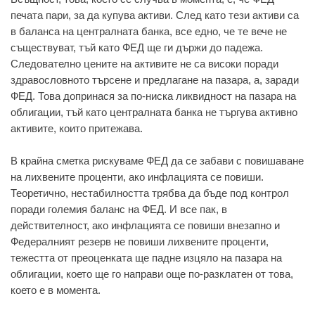
печата пари, за да купува активи. След като тези активи са
в баланса на централната банка, все едно, че те вече не
съществуват, тъй като ФЕД ще ги държи до падежа.
Следователно цените на активите не са високи поради
здравословното търсене и предлагане на пазара, а, заради
ФЕД. Това допринася за по-ниска ликвидност на пазара на
облигации, тъй като централната банка не търгува активно
активите, които притежава.
В крайна сметка рискуваме ФЕД да се забави с повишаване
на лихвените проценти, ако инфлацията се повиши.
Теоретично, нестабилността трябва да бъде под контрол
поради големия баланс на ФЕД. И все пак, в
действителност, ако инфлацията се повиши внезапно и
Федералният резерв не повиши лихвените проценти,
тежестта от преоценката ще падне изцяло на пазара на
облигации, което ще го направи още по-разклатен от това,
което е в момента.