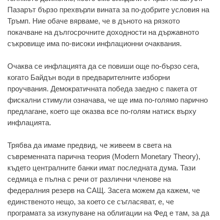
Пазарът бързо прехвърли вината за по-добрите условия на
Тръмп. Ние обаче вярваме, че в дъното на рязкото
покачване на дългосрочните доходности на държавното
съкровище има по-високи инфлационни очаквания.
Очаква се инфлацията да се повиши още по-бързо сега,
когато Байдън води в предварителните изборни
проучвания. Демократичната победа заедно с пакета от
фискални стимули означава, че ще има по-голямо парично
предлагане, което ще оказва все по-голям натиск върху
инфлацията.
Трябва да имаме предвид, че живеем в света на
съвременната парична теория (Modern Monetary Theory),
където централните банки имат последната дума. Тази
седмица е пълна с речи от различни членове на
федералния резерв на САЩ. Засега можем да кажем, че
единственото нещо, за което се съгласяват, е, че
програмата за изкупуване на облигации на Фед е там, за да