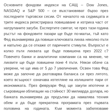
Основните фондови индекси на САЩ – Dow Jones,
NASDAQ и S&P 500 – се възстановяват бързо през
последните търговски сесии. От началото на седмицата и
трите индекса регистрираха повишаване и изтриха част от
натрупаните загуби. Експертите смятат, че през тази година
ръстът на фондовите пазари ще бъде по-малък, тъй като
Фед възнамерява да повиши ключовата лихва няколко пъти
и напълно да се откаже от паричните стимули. Въпросът е
колко пъти лихвата ще бъде повишена през 2022 г.?
Повечето банки и аналитични компании са на мнение, че
лихвите ще бъде повишени поне 4 пъти. Някои обаче са
уверени, че ще има от 5 до 7 увеличения. Освен това Фед
може да започне да разтоварва баланса си през лятото,
което всъщност означава изтегляне на излишните пари от
икономиката. През февруари Фед ще закупи ипотечни и
съкровищни облигации на стойност 30 милиарда долара, но
банката възнамерява да продължи да намалява техния
обем и да бъде прекратена програмата през първата
половина на годината. Към момента забелязваме