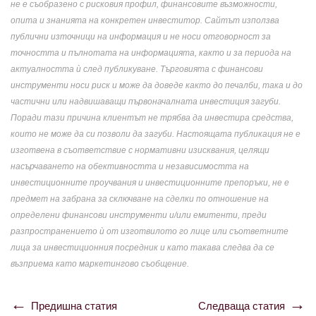
не е съобразено с рисковия профил, финансовите възможности,
опита и знанията на конкретен инвеститор. Сайтът използва
публични източници на информация и не носи отговорност за
точността и пълнотата на информацията, както и за периода на
актуалността ѝ след публикуване. Търговията с финансови
инструменти носи риск и може да доведе както до печалби, така и до
частични или надвишаващи първоначалната инвестиция загуби.
Поради тази причина клиентът не трябва да инвестира средства,
които не може да си позволи да загуби. Настоящата публикация не е
изготвена в съответствие с нормативни изисквания, целящи
насърчаването на обективността и независимостта на
инвестиционните проучвания и инвестиционните препоръки, не е
предмет на забрана за сключване на сделки по отношение на
определени финансови инструменти и/или емитенти, преди
разпространението ѝ от изготвилото го лице или съответните
лица за инвестиционния посредник и като такава следва да се
възприема като маркетингово съобщение.
Предишна статия
Следваща статия
Навигация