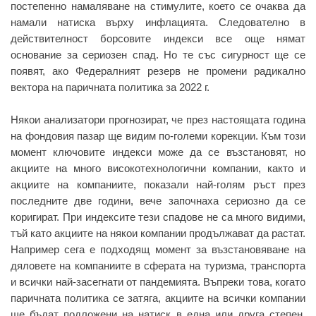
постепенно намаляване на стимулите, което се очаква да
намали натиска върху инфлацията. Следователно в
действителност борсовите индекси все още нямат
основание за сериозен спад. Но те със сигурност ще се
появят, ако Федералният резерв не промени радикално
вектора на паричната политика за 2022 г.
Някои анализатори прогнозират, че през настоящата година
на фондовия пазар ще видим по-големи корекции. Към този
момент ключовите индекси може да се възстановят, но
акциите на много високотехнологични компании, както и
акциите на компаниите, показали най-голям ръст през
последните две години, вече започнаха сериозно да се
коригират. При индексите тези спадове не са много видими,
тъй като акциите на някои компании продължават да растат.
Например сега е подходящ момент за възстановяване на
дяловете на компаниите в сферата на туризма, транспорта
и всички най-засегнати от пандемията. Въпреки това, когато
паричната политика се затяга, акциите на всички компании
ще бъдат подложени на натиск в една или друга степен.