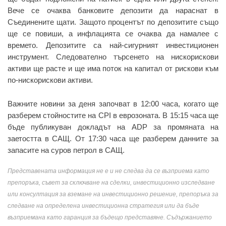
Вече се очаква банковите депозити да нараснат в
Съединените щати. Защото процентът по депозитите също
ще се повиши, а инфлацията се очаква да намалее с
времето. Депозитите са най-сигурният инвестиционен
инструмент. Следователно търсенето на нискорискови
активи ще расте и ще има поток на капитал от рискови към
по-нискорискови активи.
Важните новини за деня започват в 12:00 часа, когато ще
разберем стойностите на CPI в еврозоната. В 15:15 часа ще
бъде публикуван докладът на ADP за промяната на
заетостта в САЩ. От 17:30 часа ще разберем данните за
запасите на суров петрол в САЩ.
Представената информация не е и не следва да се възприема като
препоръка, съвет за сключване на сделки, инвестиционно изследване
или консултация за вземане на инвестиционно решение, препоръка за
следване на определена инвестиционна стратегия или да бъде
възприемана като гаранция за бъдещо представяне. Съдържанието