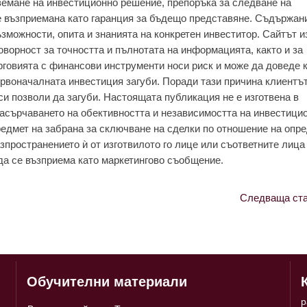
земане на инвестиционно решение, препоръка за следване на
е възприемана като гаранция за бъдещо представяне. Съдържан
зможности, опита и знанията на конкретен инвеститор. Сайтът 
оворност за точността и пълнотата на информацията, както и за
рговията с финансови инструменти носи риск и може да доведе 
рвоначалната инвестиция загуби. Поради тази причина клиентът
си позволи да загуби. Настоящата публикация не е изготвена в
насърчаването на обективността и независимостта на инвестици
редмет на забрана за сключване на сделки по отношение на опр
зпространението ѝ от изготвилото го лице или съответните лица
да се възприема като маркетингово съобщение.
Следваща ста
Обучителни материали
p