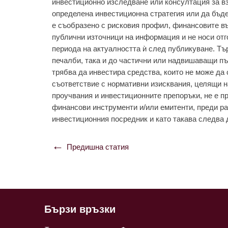
инвестиционно изследване или консултация за в
определена инвестиционна стратегия или да бъд
е съобразено с рисковия профил, финансовите въ
публични източници на информация и не носи отг
периода на актуалността ѝ след публикуване. Тъ
печалби, така и до частични или надвишаващи пъ
трябва да инвестира средства, които не може да 
съответствие с нормативни изисквания, целящи 
проучвания и инвестиционните препоръки, не е п
финансови инструменти и/или емитенти, преди ра
инвестиционния посредник и като такава следва 
Предишна статия
Навигация
Бързи връзки