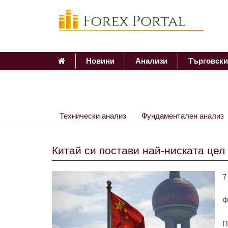
Новини
Анализи
Търговски
Технически анализ
Фундаментален анализ
Китай си постави най-ниската цел
7
Ф
П