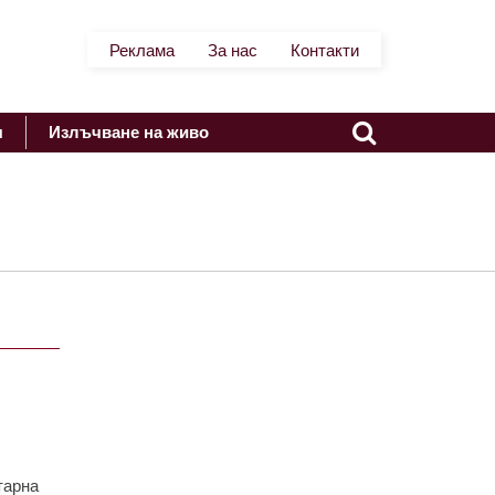
Реклама
За нас
Контакти
я
Излъчване на живо
тарна