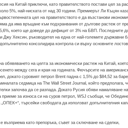
есия на Китай приключи, като правителството постави цел за ра
коло 5%, най-ниската от над 30 години. Премиерът Ли Къцян каза
ървостепенната цел на правителството е да възстанови икономи
е няма да има връщане към подхранвания от дългове растеж от п
 5,6%, което ще доведе до дефицит от 3% на БВП. Последните д
ви Джу Хексин, ръководител на една от най-големите държавни б
о допълнително консолидира контрола си върху основните лостов
на обявяването на целта за икономически растеж на Китай, коет
сенето между сега и края на годината. Фючърсите на американс
ел, докато суровият петрол Brent падна с 1,5% до $84,52 за баре
налата седмица на The Wall Street Journal, който предполага, ч
телки започва да се разпада. Докато Русия обяви намаляване н
да приеме за износа си на суров петрол, WSJ съобщи, че Обедин
 „ОПЕК+“, търсейки свободата да използват допълнителния кап
е възприема като препоръка, съвет за сключване на сделки,