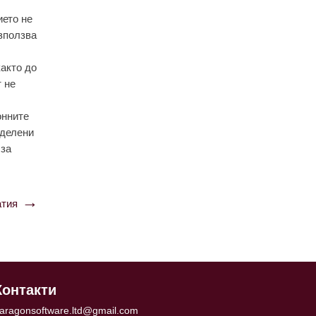
ието не
използва
както до
 не
онните
еделени
 за
тия
Контакти
aragonsoftware.ltd@gmail.com