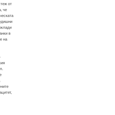
стеж от
, че
ческата
редишни
оклади
анки в
е на
о
кия
л.
е
а
ените
ацитет,