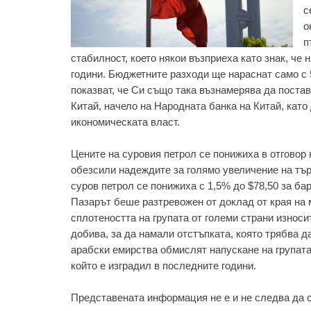
с
о
п
стабилност, което някои възприеха като знак, ч
години. Бюджетните разходи ще нараснат само с
показват, че Си също така възнамерява да поста
Китай, начело на Народната банка на Китай, кат
икономическата власт.
Цените на суровия петрол се понижиха в отговор 
обезсили надеждите за голямо увеличение на тър
суров петрол се понижиха с 1,5% до $78,50 за бар
Пазарът беше разтревожен от доклад от края на ми
сплотеността на групата от големи страни износи
добива, за да намали отстъпката, която трябва 
арабски емирства обмислят напускане на групата
който е изградил в последните години.
Представената информация не е и не следва да с