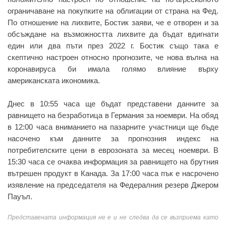
ограничаване на покупките на облигации от страна на Фед.
По отношение на лихвите, Бостик заяви, че е отворен и за
обсъждане на възможността лихвите да бъдат вдигнати
един или два пъти през 2022 г. Бостик също така е
скептично настроен относно прогнозите, че нова вълна на
коронавируса би имала голямо влияние върху
американската икономика.
Днес в 10:55 часа ще бъдат представени данните за
равнището на безработица в Германия за ноември. На обяд
в 12:00 часа вниманието на пазарните участници ще бъде
насочено към данните за прогнозния индекс на
потребителските цени в еврозоната за месец ноември. В
15:30 часа се очаква информация за равнището на брутния
вътрешен продукт в Канада. За 17:00 часа пък е насрочено
изявление на председателя на Федералния резерв Джером
Пауъл.
Представената информация не е и не следва да се възприема като