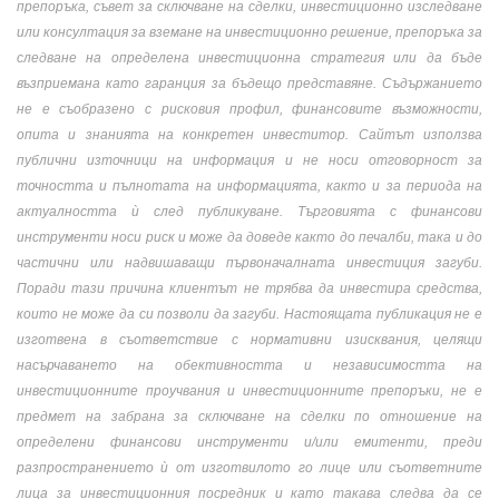
препоръка, съвет за сключване на сделки, инвестиционно изследване
или консултация за вземане на инвестиционно решение, препоръка за
следване на определена инвестиционна стратегия или да бъде
възприемана като гаранция за бъдещо представяне. Съдържанието
не е съобразено с рисковия профил, финансовите възможности,
опита и знанията на конкретен инвеститор. Сайтът използва
публични източници на информация и не носи отговорност за
точността и пълнотата на информацията, както и за периода на
актуалността ѝ след публикуване. Търговията с финансови
инструменти носи риск и може да доведе както до печалби, така и до
частични или надвишаващи първоначалната инвестиция загуби.
Поради тази причина клиентът не трябва да инвестира средства,
които не може да си позволи да загуби. Настоящата публикация не е
изготвена в съответствие с нормативни изисквания, целящи
насърчаването на обективността и независимостта на
инвестиционните проучвания и инвестиционните препоръки, не е
предмет на забрана за сключване на сделки по отношение на
определени финансови инструменти и/или емитенти, преди
разпространението ѝ от изготвилото го лице или съответните
лица за инвестиционния посредник и като такава следва да се