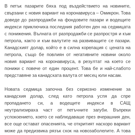
В петък пазарите бяха под въздействието на новините,
свързани с новия вариант на коронавируса – Омикрон. Това
доведе до разпродажби на фондовите пазари и водещите
индекси приключиха последния работен ден на седмицата
с понижения. Вълната от разпродажби се разпростря и към
петрола, както и към валутите на развиващите се пазари.
Канадският долар, който е в силна корелация с цената на
петрола, също бе повлиян от негативните новини около
новия вариант на коронавируса, в резултат на което се
понижи с повече от един процент. Това бе и най-слабото
представяне за канадската валута от месец юли насам.
Новата седмица започна без сериозно изменение за
канадския долар, след като петрола успя да спре
пропадането си, а водещите индекси в САЩ
неутрализираха част от петъчните загуби. Въпреки
успокоението, което се наблюдаваше през вчерашния ден,
все още остават опасенията, че откритият наскоро вариант
може да предизвика рязък скок на новозаболелите. А това