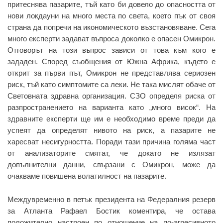
притеснява пазарите, тъй като би довело до опасността от
нови локдауни на много места по света, което пък от своя
страна да попречи на икономическото възстановяване. Сега
много експерти задават въпроса доколко е опасен Омикрон.
Отговорът на този въпрос зависи от това към кого е
зададен. Според съобщения от Южна Африка, където е
открит за първи път, Омикрон не представлява сериозен
риск, тъй като симптомите са леки. Не така мислят обаче от
Световната здравна организация. СЗО определя риска от
разпространението на варианта като „много висок“. На
здравните експерти ще им е необходимо време преди да
успеят да определят нивото на риск, а пазарите не
харесват несигурността. Поради тази причина голяма част
от анализаторите смятат, че докато не излязат
допълнителни данни, свързани с Омикрон, може да
очакваме повишена волатилност на пазарите.
Междувременно в петък президента на Федералния резерв
за Атланта Рафаел Бостик коментира, че остава
положително настроен по отношение на по-агресивното