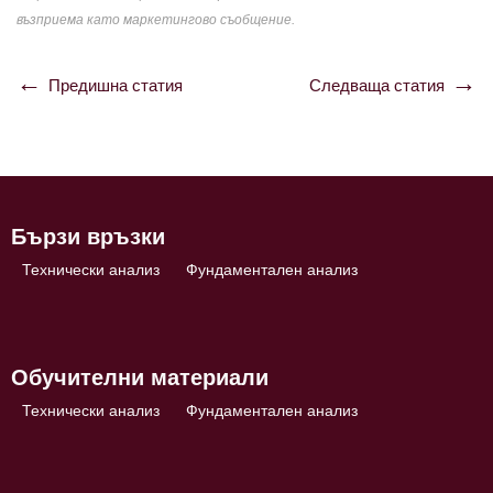
възприема като маркетингово съобщение.
Предишна статия
Следваща статия
Навигация
Бързи връзки
Технически анализ
Фундаментален анализ
Обучителни материали
Технически анализ
Фундаментален анализ