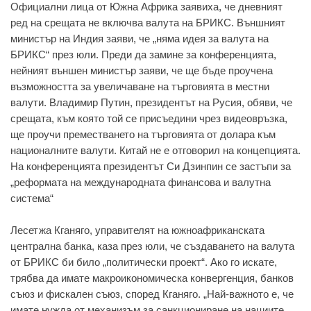
Официални лица от Южна Африка заявиха, че дневният
ред на срещата не включва валута на БРИКС. Външният
министър на Индия заяви, че „няма идея за валута на
БРИКС“ през юли. Преди да замине за конференцията,
нейният външен министър заяви, че ще бъде проучена
възможността за увеличаване на търговията в местни
валути. Владимир Путин, президентът на Русия, обяви, че
срещата, към която той се присъедини чрез видеовръзка,
ще проучи преместването на търговията от долара към
националните валути. Китай не е отговорил на концепцията.
На конференцията президентът Си Дзинпин се застъпи за
„реформата на международната финансова и валутна
система“
Лесетжа Кганяго, управителят на южноафриканската
централна банка, каза през юли, че създаването на валута
от БРИКС би било „политически проект“. Ако го искате,
трябва да имате макроикономическа конвергенция, банков
съюз и фискален съюз, според Кганяго. „Най-важното е, че
имате нужда от механизъм за санкциониране на нациите,