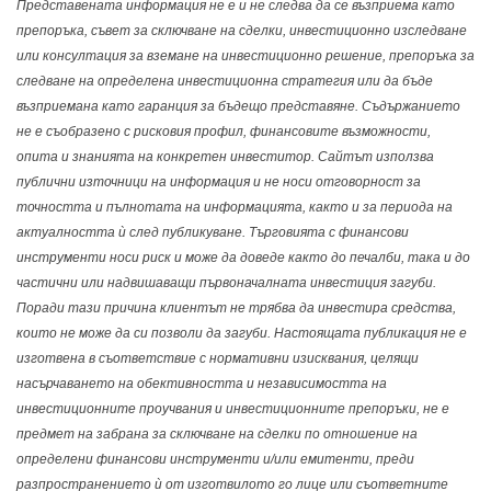
Представената информация не е и не следва да се възприема като
препоръка, съвет за сключване на сделки, инвестиционно изследване
или консултация за вземане на инвестиционно решение, препоръка за
следване на определена инвестиционна стратегия или да бъде
възприемана като гаранция за бъдещо представяне. Съдържанието
не е съобразено с рисковия профил, финансовите възможности,
опита и знанията на конкретен инвеститор. Сайтът използва
публични източници на информация и не носи отговорност за
точността и пълнотата на информацията, както и за периода на
актуалността ѝ след публикуване. Търговията с финансови
инструменти носи риск и може да доведе както до печалби, така и до
частични или надвишаващи първоначалната инвестиция загуби.
Поради тази причина клиентът не трябва да инвестира средства,
които не може да си позволи да загуби. Настоящата публикация не е
изготвена в съответствие с нормативни изисквания, целящи
насърчаването на обективността и независимостта на
инвестиционните проучвания и инвестиционните препоръки, не е
предмет на забрана за сключване на сделки по отношение на
определени финансови инструменти и/или емитенти, преди
разпространението ѝ от изготвилото го лице или съответните