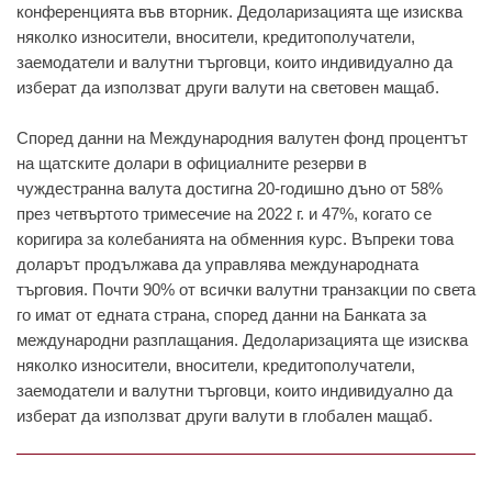
конференцията във вторник. Дедоларизацията ще изисква
няколко износители, вносители, кредитополучатели,
заемодатели и валутни търговци, които индивидуално да
изберат да използват други валути на световен мащаб.
Според данни на Международния валутен фонд процентът
на щатските долари в официалните резерви в
чуждестранна валута достигна 20-годишно дъно от 58%
през четвъртото тримесечие на 2022 г. и 47%, когато се
коригира за колебанията на обменния курс. Въпреки това
доларът продължава да управлява международната
търговия. Почти 90% от всички валутни транзакции по света
го имат от едната страна, според данни на Банката за
международни разплащания. Дедоларизацията ще изисква
няколко износители, вносители, кредитополучатели,
заемодатели и валутни търговци, които индивидуално да
изберат да използват други валути в глобален мащаб.