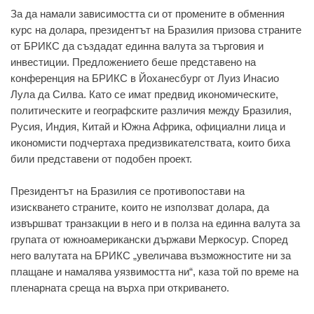
За да намали зависимостта си от промените в обменния
курс на долара, президентът на Бразилия призова страните
от БРИКС да създадат единна валута за търговия и
инвестиции. Предложението беше представено на
конференция на БРИКС в Йоханесбург от Луиз Инасио
Лула да Силва. Като се имат предвид икономическите,
политическите и географските различия между Бразилия,
Русия, Индия, Китай и Южна Африка, официални лица и
икономисти подчертаха предизвикателствата, които биха
били представени от подобен проект.
Президентът на Бразилия се противопостави на
изискването страните, които не използват долара, да
извършват транзакции в него и в полза на единна валута за
групата от южноамерикански държави Меркосур. Според
него валутата на БРИКС „увеличава възможностите ни за
плащане и намалява уязвимостта ни“, каза той по време на
пленарната среща на върха при откриването.