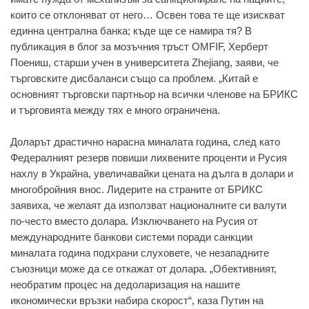
които се отклоняват от него… Освен това те ще изискват
единна централна банка; къде ще се намира тя? В
публикация в блог за мозъчния тръст OMFIF, Херберт
Поениш, старши учен в университета Zhejiang, заяви, че
търговските дисбаланси също са проблем. „Китай е
основният търговски партньор на всички членове на БРИКС
и търговията между тях е много ограничена.
Доларът драстично нарасна миналата година, след като
Федералният резерв повиши лихвените проценти и Русия
нахлу в Украйна, увеличавайки цената на дълга в долари и
многобройния внос. Лидерите на страните от БРИКС
заявиха, че желаят да използват националните си валути
по-често вместо долара. Изключването на Русия от
международните банкови системи поради санкции
миналата година подхрани слуховете, че незападните
съюзници може да се откажат от долара. „Обективният,
необратим процес на дедоларизация на нашите
икономически връзки набира скорост“, каза Путин на