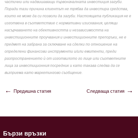
частични или надвишаващи първоначалната инвестиция загуби.
Поради тази причина клиентът не трябва да инвестира средства,
които не може да си позволи да загуби. Настоящата публикация не е
изготвена в съответствие с нормативни изисквания, целящи
насърчаването на обективността и независимостта на
инвестиционните проучвания и инвестиционните препоръки, не е
предмет на забрана за сключване на сделки по отношение на
определени финансови инструменти и/или емитенти, преди
разпространението ѝ от изготвилото го лице или съответните
лица за инвестиционния посредник и като такава следва да се
възприема като маркетингово съобщение.
Предишна статия
Следваща статия
Навигация
Бързи връзки