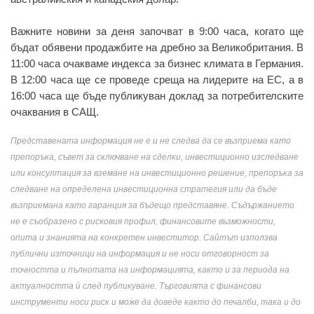
Важните новини за деня започват в 9:00 часа, когато ще
бъдат обявени продажбите на дребно за Великобритания. В
11:00 часа очакваме индекса за бизнес климата в Германия.
В 12:00 часа ще се проведе среща на лидерите на ЕС, а в
16:00 часа ще бъде публикуван доклад за потребителските
очаквания в САЩ.
Представената информация не е и не следва да се възприема като
препоръка, съвет за сключване на сделки, инвестиционно изследване
или консултация за вземане на инвестиционно решение, препоръка за
следване на определена инвестиционна стратегия или да бъде
възприемана като гаранция за бъдещо представяне. Съдържанието
не е съобразено с рисковия профил, финансовите възможности,
опита и знанията на конкретен инвеститор. Сайтът използва
публични източници на информация и не носи отговорност за
точността и пълнотата на информацията, както и за периода на
актуалността ѝ след публикуване. Търговията с финансови
инструменти носи риск и може да доведе както до печалби, така и до