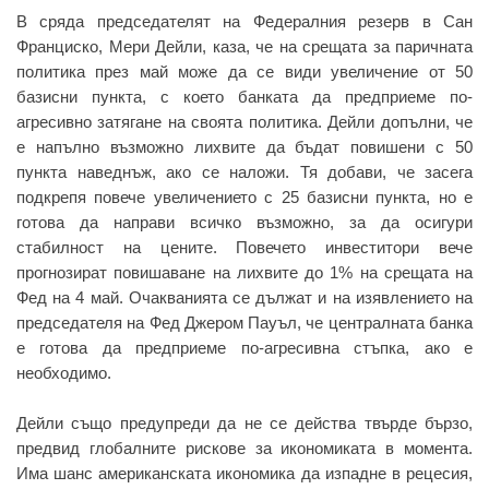
В сряда председателят на Федералния резерв в Сан
Франциско, Мери Дейли, каза, че на срещата за паричната
политика през май може да се види увеличение от 50
базисни пункта, с което банката да предприеме по-
агресивно затягане на своята политика. Дейли допълни, че
е напълно възможно лихвите да бъдат повишени с 50
пункта наведнъж, ако се наложи. Тя добави, че засега
подкрепя повече увеличението с 25 базисни пункта, но е
готова да направи всичко възможно, за да осигури
стабилност на цените. Повечето инвеститори вече
прогнозират повишаване на лихвите до 1% на срещата на
Фед на 4 май. Очакванията се дължат и на изявлението на
председателя на Фед Джером Пауъл, че централната банка
е готова да предприеме по-агресивна стъпка, ако е
необходимо.
Дейли също предупреди да не се действа твърде бързо,
предвид глобалните рискове за икономиката в момента.
Има шанс американската икономика да изпадне в рецесия,