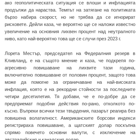
ако геополитическата ситуация се влоши и инфлацията
продължи да нараства. Темпът на затягане на политиката
бързо набира скорост, но не трябва да се игнорират
рисковете. Дейли каза, че вероятно ще се наложи известно
увеличение на основния лихвен процент над неутралното
ниво, като най-вероятно това ще се случи през 2023 г.
Лорета Местър, председател на Федералния резерв в
Кливланд, е на същото мнение и каза, че подкрепя по-
агресивно повишаване на лихвите тази година,
включително повишаване от половин процент, защото това
може да помогне за ограничаване на най-високата
инфлация, която е на рекордни стойности за последните
четири десетилетия. Тя добави, че е по-добре да се
предприемат подобни действия по-рано, отколкото по-
късно. Въпреки всички тези твърдения, пазарът реагира без
повишена волатилност. Американските борсови индекси
регистрираха повишаване, а щатският долар поскъпна
спрямо повечето основни валути, с изключение на
австралийския и канадския долар.