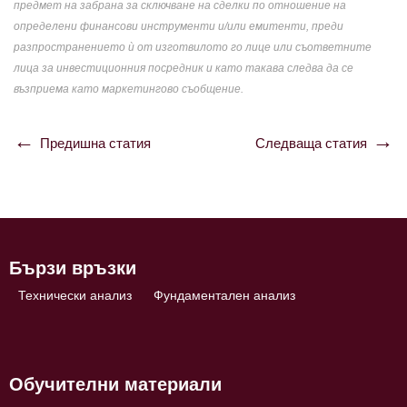
предмет на забрана за сключване на сделки по отношение на
определени финансови инструменти и/или емитенти, преди
разпространението ѝ от изготвилото го лице или съответните
лица за инвестиционния посредник и като такава следва да се
възприема като маркетингово съобщение.
Предишна статия
Следваща статия
Навигация
Бързи връзки
Технически анализ
Фундаментален анализ
Обучителни материали