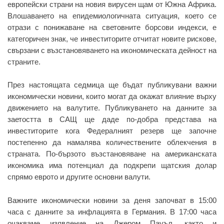
европейски страни на новия вирусен щам от Южна Африка.
Влошаването на епидемиологичната ситуация, което се
отрази с понижаване на световните борсови индекси, е
категоричен знак, че инвеститорите отчитат новите рискове,
свързани с възстановяването на икономическата дейност на
страните.
През настоящата седмица ще бъдат публикувани важни
икономически новини, които могат да окажат влияние върху
движението на валутите. Публикуването на данните за
заетостта в САЩ ще даде по-добра представа на
инвеститорите кога Федералният резерв ще започне
постепенно да намалява количествените облекчения в
страната. По-бързото възстановяване на американската
икономика има потенциал да подкрепи щатския долар
спрямо еврото и другите основни валути.
Важните икономически новини за деня започват в 15:00
часа с данните за инфлацията в Германия. В 17:00 часа
очакваме изявление на Джером Пауъл, както и