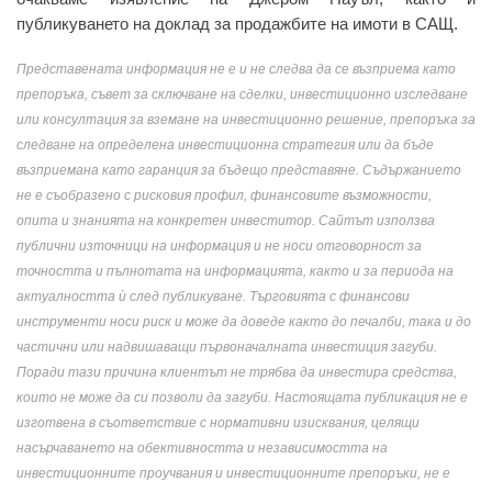
публикуването на доклад за продажбите на имоти в САЩ.
Представената информация не е и не следва да се възприема като
препоръка, съвет за сключване на сделки, инвестиционно изследване
или консултация за вземане на инвестиционно решение, препоръка за
следване на определена инвестиционна стратегия или да бъде
възприемана като гаранция за бъдещо представяне. Съдържанието
не е съобразено с рисковия профил, финансовите възможности,
опита и знанията на конкретен инвеститор. Сайтът използва
публични източници на информация и не носи отговорност за
точността и пълнотата на информацията, както и за периода на
актуалността ѝ след публикуване. Търговията с финансови
инструменти носи риск и може да доведе както до печалби, така и до
частични или надвишаващи първоначалната инвестиция загуби.
Поради тази причина клиентът не трябва да инвестира средства,
които не може да си позволи да загуби. Настоящата публикация не е
изготвена в съответствие с нормативни изисквания, целящи
насърчаването на обективността и независимостта на
инвестиционните проучвания и инвестиционните препоръки, не е