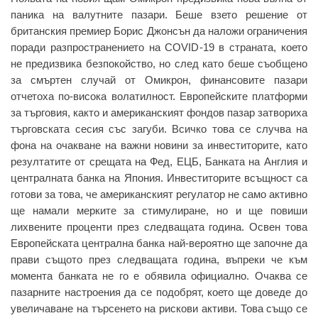
паника на валутните пазари. Беше взето решение от
британския премиер Борис Джонсън да наложи ограничения
поради разпространението на COVID-19 в страната, което
не предизвика безпокойство, но след като беше съобщено
за смъртен случай от Омикрон, финансовите пазари
отчетоха по-висока волатилност. Европейските платформи
за търговия, както и американският фондов пазар затвориха
търговската сесия със загуби. Всичко това се случва на
фона на очакване на важни новини за инвеститорите, като
резултатите от срещата на Фед, ЕЦБ, Банката на Англия и
централната банка на Япония. Инвеститорите всъщност са
готови за това, че американският регулатор не само активно
ще намали мерките за стимулиране, но и ще повиши
лихвените проценти през следващата година. Освен това
Европейската централна банка най-вероятно ще започне да
прави същото през следващата година, въпреки че към
момента банката не го е обявила официално. Очаква се
пазарните настроения да се подобрят, което ще доведе до
увеличаване на търсенето на рискови активи. Това също се