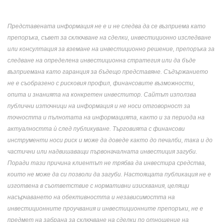
Представената информация не е и не следва да се възприема като
препоръка, съвет за сключване на сделки, инвестиционно изследване
или консултация за вземане на инвестиционно решение, препоръка за
следване на определена инвестиционна стратегия или да бъде
възприемана като гаранция за бъдещо представяне. Съдържанието
не е съобразено с рисковия профил, финансовите възможности,
опита и знанията на конкретен инвеститор. Сайтът използва
публични източници на информация и не носи отговорност за
точността и пълнотата на информацията, както и за периода на
актуалността ѝ след публикуване. Търговията с финансови
инструменти носи риск и може да доведе както до печалби, така и до
частични или надвишаващи първоначалната инвестиция загуби.
Поради тази причина клиентът не трябва да инвестира средства,
които не може да си позволи да загуби. Настоящата публикация не е
изготвена в съответствие с нормативни изисквания, целящи
насърчаването на обективността и независимостта на
инвестиционните проучвания и инвестиционните препоръки, не е
предмет на забрана за сключване на сделки по отношение на