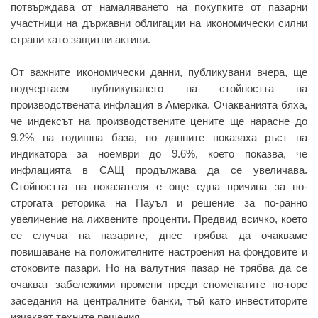
потвърждава от намаляването на покупките от пазарни
участници на държавни облигации на икономически силни
страни като защитни активи.
От важните икономически данни, публикувани вчера, ще
подчертаем публикуването на стойността на
производствената инфлация в Америка. Очакванията бяха,
че индексът на производствените цените ще нарасне до
9.2% на годишна база, но данните показаха ръст на
индикатора за ноември до 9.6%, което показва, че
инфлацията в САЩ продължава да се увеличава.
Стойността на показателя е още една причина за по-
строгата реторика на Пауъл и решение за по-ранно
увеличение на лихвените проценти. Предвид всичко, което
се случва на пазарите, днес трябва да очакваме
повишаване на положителните настроения на фондовите и
стоковите пазари. Но на валутния пазар не трябва да се
очакват забележими промени преди споменатите по-горе
заседания на централните банки, тъй като инвеститорите
изчакват техните решения.