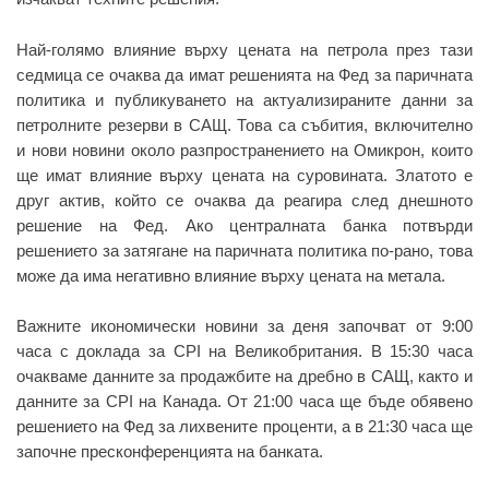
Най-голямо влияние върху цената на петрола през тази
седмица се очаква да имат решенията на Фед за паричната
политика и публикуването на актуализираните данни за
петролните резерви в САЩ. Това са събития, включително
и нови новини около разпространението на Омикрон, които
ще имат влияние върху цената на суровината. Златото е
друг актив, който се очаква да реагира след днешното
решение на Фед. Ако централната банка потвърди
решението за затягане на паричната политика по-рано, това
може да има негативно влияние върху цената на метала.
Важните икономически новини за деня започват от 9:00
часа с доклада за CPI на Великобритания. В 15:30 часа
очакваме данните за продажбите на дребно в САЩ, както и
данните за CPI на Канада. От 21:00 часа ще бъде обявено
решението на Фед за лихвените проценти, а в 21:30 часа ще
започне пресконференцията на банката.