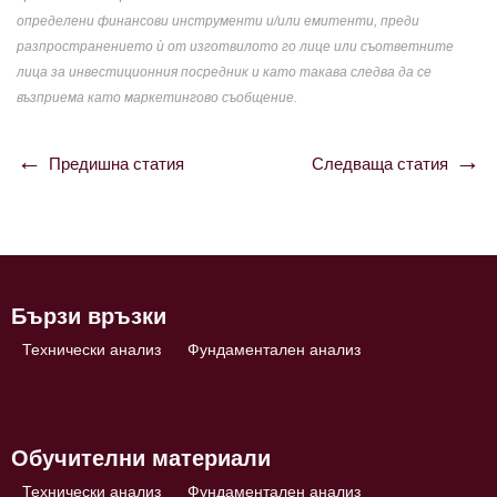
определени финансови инструменти и/или емитенти, преди
разпространението ѝ от изготвилото го лице или съответните
лица за инвестиционния посредник и като такава следва да се
възприема като маркетингово съобщение.
Предишна статия
Следваща статия
Навигация
Бързи връзки
Технически анализ
Фундаментален анализ
Обучителни материали
Технически анализ
Фундаментален анализ