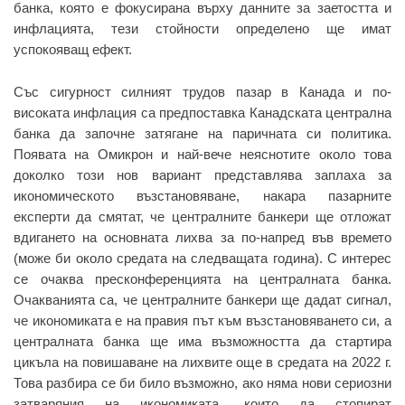
банка, която е фокусирана върху данните за заетостта и
инфлацията, тези стойности определено ще имат
успокояващ ефект.
Със сигурност силният трудов пазар в Канада и по-
високата инфлация са предпоставка Канадската централна
банка да започне затягане на паричната си политика.
Появата на Омикрон и най-вече неяснотите около това
доколко този нов вариант представлява заплаха за
икономическото възстановяване, накара пазарните
експерти да смятат, че централните банкери ще отложат
вдигането на основната лихва за по-напред във времето
(може би около средата на следващата година). С интерес
се очаква пресконференцията на централната банка.
Очакванията са, че централните банкери ще дадат сигнал,
че икономиката е на правия път към възстановяването си, а
централната банка ще има възможността да стартира
цикъла на повишаване на лихвите още в средата на 2022 г.
Това разбира се би било възможно, ако няма нови сериозни
затваряния на икономиката, които да стопират