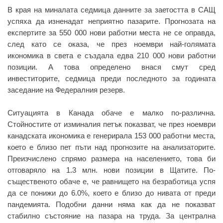
В края на миналата седмица данните за заетостта в САЩ
успяха да изненадат неприятно пазарите. Прогнозата на
експертите за 550 000 нови работни места не се оправда,
след като се оказа, че през ноември най-голямата
икономика в света е създала едва 210 000 нови работни
позиции. А това определено внася смут сред
инвеститорите, седмица преди последното за годината
заседание на Федералния резерв.
Ситуацията в Канада обаче е малко по-различна.
Стойностите от изминалия петък показват, че през ноември
канадската икономика е генерирала 153 000 работни места,
което е близо пет пъти над прогнозите на анализаторите.
Преизчислено спрямо размера на населението, това би
отговаряло на 1.3 млн. нови позиции в Щатите. По-
същественото обаче е, че равнището на безработица успя
да се понижи до 6.0%, което е близо до нивата от преди
пандемията. Подобни данни няма как да не показват
стабилно състояние на пазара на труда. За централна