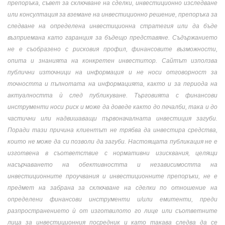
препоръка, съвет за сключване на сделки, инвестиционно изследване
или консултация за вземане на инвестиционно решение, препоръка за
следване на определена инвестиционна стратегия или да бъде
възприемана като гаранция за бъдещо представяне. Съдържанието
не е съобразено с рисковия профил, финансовите възможности,
опита и знанията на конкретен инвеститор. Сайтът използва
публични източници на информация и не носи отговорност за
точността и пълнотата на информацията, както и за периода на
актуалността ѝ след публикуване. Търговията с финансови
инструменти носи риск и може да доведе както до печалби, така и до
частични или надвишаващи първоначалната инвестиция загуби.
Поради тази причина клиентът не трябва да инвестира средства,
които не може да си позволи да загуби. Настоящата публикация не е
изготвена в съответствие с нормативни изисквания, целящи
насърчаването на обективността и независимостта на
инвестиционните проучвания и инвестиционните препоръки, не е
предмет на забрана за сключване на сделки по отношение на
определени финансови инструменти и/или емитенти, преди
разпространението ѝ от изготвилото го лице или съответните
лица за инвестиционния посредник и като такава следва да се