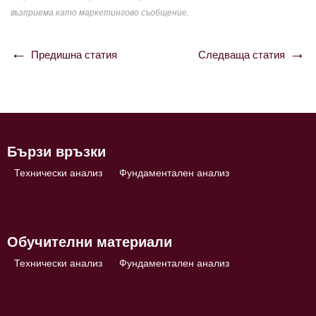
възприема като маркетингово съобщение.
Предишна статия
Следваща статия
Навигация
Бързи връзки
Технически анализ
Фундаментален анализ
Обучителни материали
Технически анализ
Фундаментален анализ