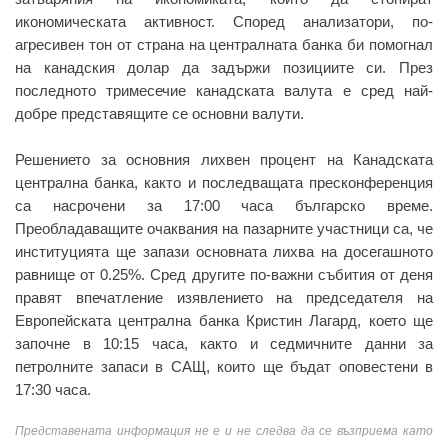
икономическата активност. Според анализатори, по-
агресивен тон от страна на централната банка би помогнал
на канадския долар да задържи позициите си. През
последното тримесечие канадската валута е сред най-
добре представящите се основни валути.
Решението за основния лихвен процент на Канадската
централна банка, както и последващата пресконференция
са насрочени за 17:00 часа българско време.
Преобладаващите очаквания на пазарните участници са, че
институцията ще запази основната лихва на досегашното
равнище от 0.25%. Сред другите по-важни събития от деня
правят впечатление изявлението на председателя на
Европейската централна банка Кристин Лагард, което ще
започне в 10:15 часа, както и седмичните данни за
петролните запаси в САЩ, които ще бъдат оповестени в
17:30 часа.
Представената информация не е и не следва да се възприема като