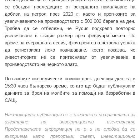
се обсъдят последиците от рекордното намаляване на
добива на петрол през 2020 г., както и прогнозите за
увеличаването на производството с 500 000 барела на ден.
Трябва да се отбележи, че Русия подкрепя повторно
увеличаване в същия размер през февруари месец. По
време на вчерашната сесия, фючърсите на петрола успяха
да регистрират леко повишаване, което показва, че
инвеститорите не се притесняват от увеличаване в
производството на черното злато.
По-важните икономически новини през днешния ден са в
15:30 часа българско време, когато ще бъдат публикувани
данните за броя на молбите за помощи на безработни в
САЩ.
Настоящата публикация не е изготвена по правилата за
изготвяне на инвестиционни изследвания.
Представената информация не е и не следва да се
възприема като препоръка, съвет, инвестиционно