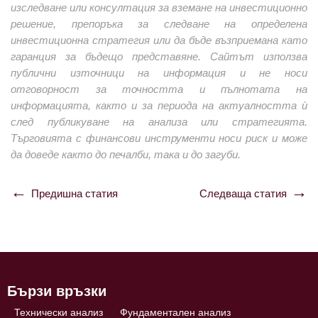
изследване или консултация за вземане на инвестиционно
решение, препоръка за следване на определена
инвестиционна стратегия или да бъде възприемана като
гаранция за бъдещо представяне. Сайтът използва
публични източници на информация и не носи
отговорност за точността и пълнотата на
информацията, както и за периода на актуалността ѝ
след публикуване на анализа или стратегията.
Търговията с финансови инструменти носи риск и може
да доведе както до печалби, така и до загуби.
Предишна статия
Следваща статия
Навигация
Бързи връзки
Технически анализ
Фундаментален анализ