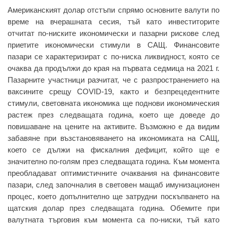
Американският долар отстъпи спрямо основните валути по
време на вчерашната сесия, тъй като инвеститорите
отчитат по-ниските икономически и пазарни рискове след
приетите икономически стимули в САЩ. Финансовите
пазари се характеризират с по-ниска ликвидност, която се
очаква да продължи до края на първата седмица на 2021 г.
Пазарните участници разчитат, че с разпространението на
ваксините срещу COVID-19, както и безпрецедентните
стимули, световната икономика ще поднови икономическия
растеж през следващата година, което ще доведе до
повишаване на цените на активите. Възможно е да видим
забавяне при възстановяването на икономиката на САЩ,
което се дължи на фискалния дефицит, който ще е
значително по-голям през следващата година. Към момента
преобладават оптимистичните очаквания на финансовите
пазари, след започналия в световен мащаб имунизационен
процес, което допълнително ще затрудни поскъпването на
щатския долар през следващата година. Обемите при
валутната търговия към момента са по-ниски, тъй като