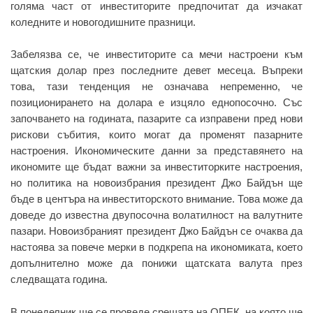
голяма част от инвеститорите предпочитат да изчакат
коледните и новогодишните празници.
Забелязва се, че инвеститорите са мечи настроени към
щатския долар през последните девет месеца. Въпреки
това, тази тенденция не означава непременно, че
позиционирането на долара е изцяло еднопосочно. Със
започването на годината, пазарите са изправени пред нови
рискови събития, които могат да променят пазарните
настроения. Икономическите данни за представянето на
икономите ще бъдат важни за инвеститорките настроения,
но политика на новоизбрания президент Джо Байдън ще
бъде в центъра на инвеститорското внимание. Това може да
доведе до известна двупосочна волатилност на валутните
пазари. Новоизбраният президент Джо Байдън се очаква да
настоява за повече мерки в подкрепа на икономиката, което
допълнително може да понижи щатската валута през
следващата година.
В понеделник ще се проведе срещата на ОПЕК, на която ще