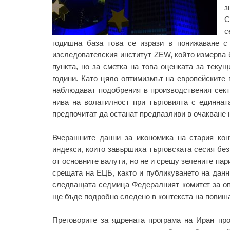
з
С
с
годишна база това се изрази в понижаване с
изследователския институт ZEW, който измерва б
пункта, но за сметка на това оценката за теку
години. Като цяло оптимизмът на европейските 
наблюдават подобрения в производствения секто
нива на волатилност при търговията с единнат
предпочитат да останат предпазливи в очакване 
Вчерашните данни за икономика на стария кон
индекси, които завършиха търговската сесия бе
от основните валути, но не и срещу зелените па
срещата на ЕЦБ, както и публикуването на данн
следващата седмица Федералният комитет за оп
ще бъде подробно следено в контекста на пови
Преговорите за ядрената програма на Иран про