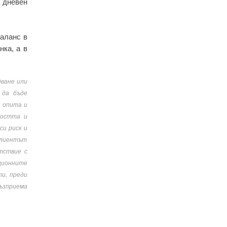
а дневен
баланс в
нка, а в
дване или
 да бъде
, опита и
ността и
си риск и
 клиентът
тствие с
ционните
ти, преди
възприема