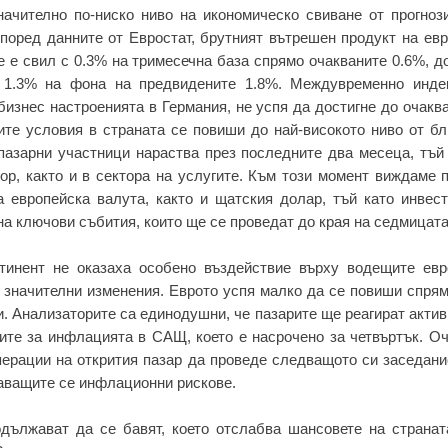
начително по-ниско ниво на икономическо свиване от прогнози
поред данните от Евростат, брутният вътрешен продукт на евр
е е свил с 0.3% на тримесечна база спрямо очакваните 0.6%, д
 1.3% на фона на предвидените 1.8%. Междувременно инде
изнес настроенията в Германия, не успя да достигне до очакв
щите условия в страната се повиши до най-високото ниво от б
пазарни участници нараства през последните два месеца, тъй
р, както и в сектора на услугите. Към този момент виждаме 
а европейска валута, както и щатския долар, тъй като инвест
на ключови събития, които ще се проведат до края на седмицата
тинент не оказаха особено въздействие върху водещите евр
з значителни изменения. Еврото успя малко да се повиши спря
ри. Анализаторите са единодушни, че пазарите ще реагират акти
ите за инфлацията в САЩ, което е насрочено за четвъртък. О
ерации на открития пазар да проведе следващото си заседание
шаващите се инфлационни рискове.
дължават да се бавят, което отслабва шансовете на странат