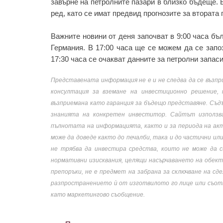
завърне на петролните пазари в близко бъдеще. 
ред, като се имат предвид прогнозите за втората
Важните новини от деня започват в 9:00 часа бъ
Германия. В 17:00 часа ще се можем да се запо
17:30 часа се очакват данните за петролни запас
Представената информация не е и не следва да се възпр
консултация за вземане на инвестиционно решение,
възприемана като гаранция за бъдещо представяне. Съд
знанията на конкретен инвеститор. Сайтът използв
пълнотата на информацията, както и за периода на акт
може да доведе както до печалби, така и до частични и
не трябва да инвестира средства, които не може да с
нормативни изисквания, целящи насърчаването на обек
препоръки, не е предмет на забрана за сключване на с
разпространението ѝ от изготвилото го лице или съотв
като маркетингово съобщение.