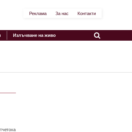
Реклама
За нас
Контакти
я
Излъчване на живо
тчетоха