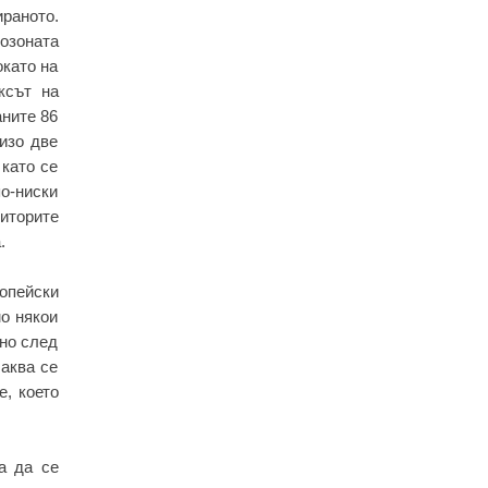
раното.
озоната
окато на
ксът на
аните 86
лизо две
 като се
по-ниски
иторите
.
опейски
мо някои
вно след
чаква се
, което
а да се