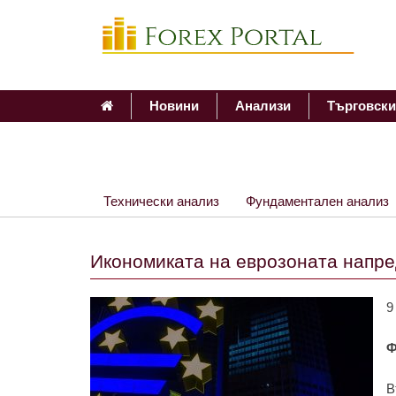
Новини
Анализи
Търговски
Технически анализ
Фундаментален анализ
Икономиката на еврозоната напре
9
Ф
В