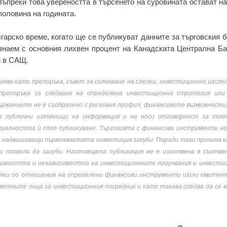
Въпреки това увереността в търсенето на суровината остават н
 половина на годината.
лгарско време, когато ще се публикуват данните за търговския 
знаем с основния лихвен процент на Канадската Централна Ба
и в САЩ.
иема като препоръка, съвет за сключване на сделки, инвестиционно изсле
 препоръка за следване на определена инвестиционна стратегия или
ържанието не е съобразено с рисковия профил, финансовите възможности
а публични източници на информация и не носи отговорност за точ
уалността ѝ след публикуване. Търговията с финансови инструменти но
ли надвишаващи първоначалната инвестиция загуби. Поради тази причина
и позволи да загуби. Настоящата публикация не е изготвена в съотве
тивността и независимостта на инвестиционните проучвания и инвести
делки по отношение на определени финансови инструменти и/или емитен
етните лица за инвестиционния посредник и като такава следва да се 