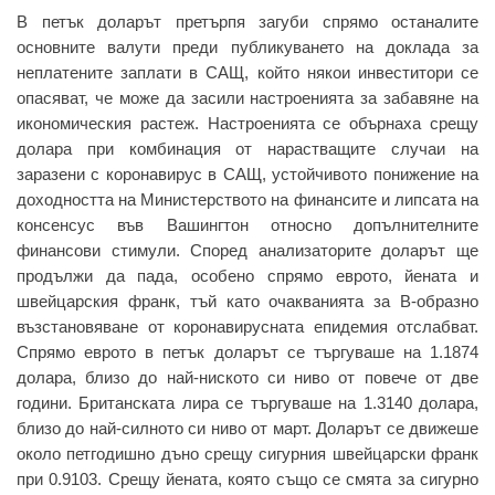
В петък доларът претърпя загуби спрямо останалите
основните валути преди публикуването на доклада за
неплатените заплати в САЩ, който някои инвеститори се
опасяват, че може да засили настроенията за забавяне на
икономическия растеж. Настроенията се обърнаха срещу
долара при комбинация от нарастващите случаи на
заразени с коронавирус в САЩ, устойчивото понижение на
доходността на Министерството на финансите и липсата на
консенсус във Вашингтон относно допълнителните
финансови стимули. Според анализаторите доларът ще
продължи да пада, особено спрямо еврото, йената и
швейцарския франк, тъй като очакванията за В-образно
възстановяване от коронавирусната епидемия отслабват.
Спрямо еврото в петък доларът се търгуваше на 1.1874
долара, близо до най-ниското си ниво от повече от две
години. Британската лира се търгуваше на 1.3140 долара,
близо до най-силното си ниво от март. Доларът се движеше
около петгодишно дъно срещу сигурния швейцарски франк
при 0.9103. Срещу йената, която също се смята за сигурно