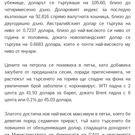
убежище, доларът се търгуваше на 105.60, близо до
четиримесечно дъно. Доларовият индекс за последно
възлизаше на 92.816 спрямо валутната кошница, близо до
двугодишно дъно. Австралийският долар се търгува на
ниво от 0.7237 долара, близо до най-високото си ниво от
година и половина, докато новозеландският долар се
търгува на 0.6683 долара, което е почти най-високото му
ниво от януари.
Цените на петрола се понижиха в петък, като добавиха
загубите от предишната сесия, поради притесненията, че
растежът на търсенето на горива ще спадне на фона на
увеличения брой заболели с коронавирус. WTI падна с 2
цента до 41.93 долара за барел, докато Brent падна с 6
цента или 0.1% до 45.03 долара.
Златото достигна нов най-висок максимум в петък, което бе
деветия поред седмичен прираст, тъй като търсенето бе
повишено от обезценяващия долар, спадащата доходност
на Министерството на финансите на САЩ и опасенията