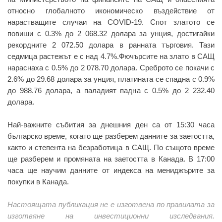
относно глобалното икономическо въздействие от
нарастващите случаи на COVID-19. Спот златото се
повиши с 0.3% до 2 068.32 долара за унция, достигайки
рекордните 2 072.50 долара в ранната търговия. Тази
седмица растежът е с над 4.7%.Фючърсите на злато в САЩ
нараснаха с 0.5% до 2 078.70 долара. Среброто се покачи с
2.6% до 29.68 долара за унция, платината се спадна с 0.9%
до 988.76 долара, а паладият падна с 0.5% до 2 232.40
долара.
Най-важните събития за днешния ден са от 15:30 часа
българско време, когато ще разберем данните за заетостта,
както и степента на безработица в САЩ. По същото време
ще разберем и промяната на заетостта в Канада. В 17:00
часа ще научим данните от индекса на мениджърите за
покупки в Канада.
Настоящата публикация не е изготвена по правилата за
изготвяне на инвестиционни изследвания.