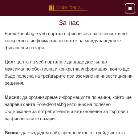
Мен
За нас
ForexPortal.bg е уеб портал с финансова насоченост и по-
конкретно с информационен поток за международните
финансови пазари.
Цел:
целта на уеб портала е да даде достъп до
максимално обективна и конкретна информация, която ще
бъде полезна на трейдърите при вземане на инвестиционни
решения.
Мисия:
да организираме информацията по начин, който ще
направи сайта ForexPortal.bg източник на полезно
съдържание за потребителите и вдъхновение за търговия
на финансовите пазари.
Визия:
да създадем сайт, предпочитан от трейдърската