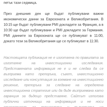
петък тази седмица.
През днешния ден ще бъдат публикувани важни
икономически данни за Еврозоната и Великобритания. В
10:15 ще бъдат публикувани PMI докладите за Франция, а в
10:30 ще бъдат публикувани и PMI докладите за Германия.
PMI данните за Еврозоната ще се публикуват в 11:00,
докато тези за Великобритания ще се публикуват в 11:30.
Настоящата публикация не е изготвена по правилата за
изготвяне на инвестиционни изследвания.
Представената информация не е и не следва да се
възприема като препоръка, съвет, инвестиционно
изследване или консултация за вземане на инвестиционно
решение, препоръка за следване на определена
инвестиционна стратегия или да бъде възприемана като
гаранция за бъдещо представяне. Сайтът използва
публични източници на информация и не носи
отговорност за точността и пълнотата на