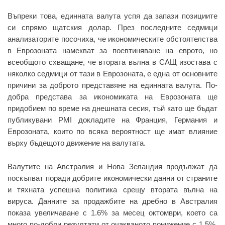
Въпреки това, единната валута успя да запази позициите
си спрямо щатския долар. През последните седмици
анализаторите посочиха, че икономическите обстоятелства
в Еврозоната намекват за поевтиняване на еврото, но
всеобщото схващане, че втората вълна в САЩ изостава с
няколко седмици от тази в Еврозоната, е една от основните
причини за доброто представяне на единната валута. По-
добра представа за икономиката на Еврозоната ще
придобием по време на днешната сесия, тъй като ще бъдат
публикувани PMI докладите на Франция, Германия и
Еврозоната, които по всяка вероятност ще имат влияние
върху бъдещото движение на валутата.
Валутите на Австралия и Нова Зеландия продължат да
поскъпват поради добрите икономически данни от страните
и тяхната успешна политика срещу втората вълна на
вируса. Данните за продажбите на дребно в Австралия
показа увеличаване с 1.6% за месец октомври, което са
много по-добри резултати от очакваното понижение с 1.5%.