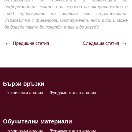
информацията, както и за периода на актуалността ѝ
след публикуване на анализа или стратегията.
Търговията с финансови инструменти носи риск и може
да доведе както до печалби, така и до загуби.
Предишна статия
Следваща статия
Навигация
Бързи връзки
Технически анализ
Фундаментален анализ
Обучителни материали
Технически анализ
Фундаментален анализ