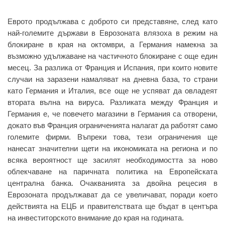
Еврото продължава с доброто си представяне, след като
най-големите държави в Еврозоната влязоха в режим на
блокиране в края на октомври, а Германия намекна за
възможно удължаване на частичното блокиране с още един
месец. За разлика от Франция и Испания, при които новите
случаи на заразени намаляват на дневна база, то страни
като Германия и Италия, все още не успяват да овладеят
втората вълна на вируса. Разликата между Франция и
Германия е, че повечето магазини в Германия са отворени,
докато във Франция ограниченията налагат да работят само
големите фирми. Въпреки това, тези ограничения ще
нанесат значителни щети на икономиката на региона и по
всяка вероятност ще засилят необходимостта за ново
облекчаване на паричната политика на Европейската
централна банка. Очакванията за двойна рецесия в
Еврозоната продължават да се увеличават, поради което
действията на ЕЦБ и правителствата ще бъдат в центъра
на инвеститорското внимание до края на годината.