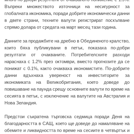
Въпреки множеството източници на несигурност за
глобалната икономика, поради добрите икономически данни
в двете страни, техните валути регистрират поскъпване
спрямо долара от средата на март месец тази година.
Данните за продажбите на дребно в Обединеното кралство,
които бяха публикувани в петък, показаха по-добри
резултати от очакваните. Потребителските разходи
нараснаха с 1.2% през октомври, вместо прогнозите да се
понижат с 0.1%, както очакваха икономистите. По-добрите
данни вдъхнаха увереност на инвеститорите за
икономиката на Великобритания, което доведе до
повишаване на паунда срещу основните валути по време на
сесията в петък, с изключение на валутите на Австралия и
Нова Зеландия.
Предстои съкратена търговска седмица поради Деня на
благодарността в САЩ, което ще доведе до намаляване на
обемите и ликвидността по време на сесиите в четвъртък и