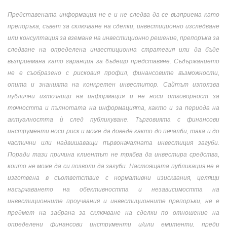
Представената информация не е и не следва да се възприема като
препоръка, съвет за сключване на сделки, инвестиционно изследване
или консултация за вземане на инвестиционно решение, препоръка за
следване на определена инвестиционна стратегия или да бъде
възприемана като гаранция за бъдещо представяне. Съдържанието
не е съобразено с рисковия профил, финансовите възможности,
опита и знанията на конкретен инвеститор. Сайтът използва
публични източници на информация и не носи отговорност за
точността и пълнотата на информацията, както и за периода на
актуалността ѝ след публикуване. Търговията с финансови
инструменти носи риск и може да доведе както до печалби, така и до
частични или надвишаващи първоначалната инвестиция загуби.
Поради тази причина клиентът не трябва да инвестира средства,
които не може да си позволи да загуби. Настоящата публикация не е
изготвена в съответствие с нормативни изисквания, целящи
насърчаването на обективността и независимостта на
инвестиционните проучвания и инвестиционните препоръки, не е
предмет на забрана за сключване на сделки по отношение на
определени финансови инструменти и/или емитенти, преди