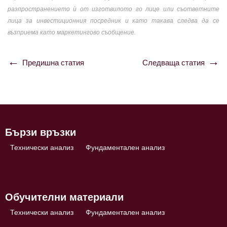
разпространението ѝ от изготвилото го лице или съответните
лица за инвестиционния посредник и като такава следва да се
възприема като маркетингово съобщение.
Предишна статия
Следваща статия
Навигация
Бързи връзки
Технически анализ
Фундаментален анализ
Обучителни материали
Технически анализ
Фундаментален анализ