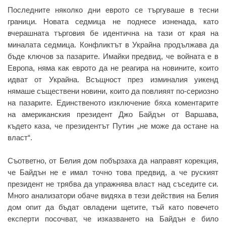
Последните няколко дни еврото се търгуваше в тесни
граници. Новата седмица не поднесе изненада, като
вчерашната търговия бе идентична на тази от края на
миналата седмица. Конфликтът в Украйна продължава да
бъде ключов за пазарите. Имайки предвид, че войната е в
Европа, няма как еврото да не реагира на новините, които
идват от Украйна. Всъщност през изминалия уикенд
нямаше съществени новини, които да повлияят по-сериозно
на пазарите. Единственото изключение бяха коментарите
на американския президент Джо Байдън от Варшава,
където каза, че президентът Путин „не може да остане на
власт“.
Съответно, от Белия дом побързаха да направят корекция,
че Байдън не е имал точно това предвид, а че руският
президент не трябва да упражнява власт над съседите си.
Много анализатори обаче видяха в тези действия на Белия
дом опит да бъдат овладени щетите, тъй като повечето
експерти посочват, че изказването на Байдън е било