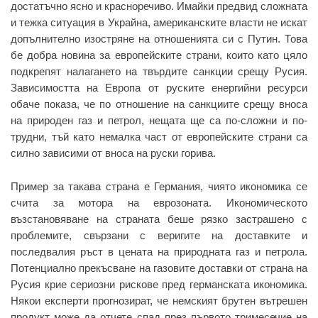
достатъчно ясно и красноречиво. Имайки предвид сложната
и тежка ситуация в Украйна, американските власти не искат
допълнително изостряне на отношенията си с Путин. Това
бе добра новина за европейските страни, които като цяло
подкрепят налагането на твърдите санкции срещу Русия.
Зависимостта на Европа от руските енергийни ресурси
обаче показа, че по отношение на санкциите срещу вноса
на природен газ и петрол, нещата ще са по-сложни и по-
трудни, тъй като немалка част от европейските страни са
силно зависими от вноса на руски горива.
Пример за такава страна е Германия, чиято икономика се
счита за мотора на еврозоната. Икономическото
възстановяване на страната беше рязко застрашено с
проблемите, свързани с веригите на доставките и
последвалия ръст в цената на природната газ и петрола.
Потенциално прекъсване на газовите доставки от страна на
Русия крие сериозни рискове пред германската икономика.
Някои експерти прогнозират, че немският брутен вътрешен
продукт може да отчете спад през първото тримесечие на