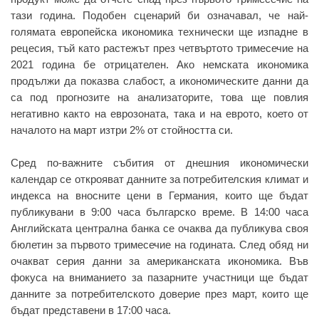
тази година. Подобен сценарий би означавал, че най-
голямата европейска икономика технически ще изпадне в
рецесия, тъй като растежът през четвъртото тримесечие на
2021 година бе отрицателен. Ако немската икономика
продължи да показва слабост, а икономическите данни да
са под прогнозите на анализаторите, това ще повлия
негативно както на еврозоната, така и на еврото, което от
началото на март изтри 2% от стойността си.
Сред по-важните събития от днешния икономически
календар се открояват данните за потребителския климат и
индекса на вносните цени в Германия, които ще бъдат
публикувани в 9:00 часа българско време. В 14:00 часа
Английската централна банка се очаква да публикува своя
бюлетин за първото тримесечие на годината. След обяд ни
очакват серия данни за американската икономика. Във
фокуса на вниманието за пазарните участници ще бъдат
данните за потребителското доверие през март, които ще
бъдат представени в 17:00 часа.