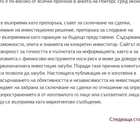
о е по-високо от всички прогнози в анкета на Ройтерс сред икон
е възприема като препоръка, съвет за сключване на сделки,
земане на инвестиционно решение, препоръка за следване на
е възприемана като гаранция за бъдещо представяне. Съдържан
зможности, опита и знанията на конкретен инвеститор. Сайтът 
оворност за точността и пълнотата на информацията, както и за
рговията с финансови инструменти носи риск и може да доведе 
рвоначалната инвестиция загуби. Поради тази причина клиентът
си позволи да загуби. Настоящата публикация не е изготвена в
насърчаването на обективността и независимостта на инвестици
редмет на забрана за сключване на сделки по отношение на опр
зпространението ѝ от изготвилото го лице или съответните лица
да се възприема като маркетингово съобщение.
Следваща ста