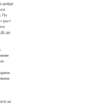
то дойде
ъси
. По
т ръст
ите
ЕЦБ да
а
риеме
 че
одина,
ляване
ата за