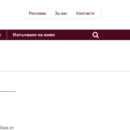
Реклама
За нас
Контакти
я
Излъчване на живо
база от