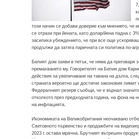
7
к
п
този начин се добави доверие към мнението, че 
се отрази при йената, като долар/йена падна с 3
засилиха убеждението, че при все още ускоряващ
продължи да затяга паричната си политика по-агр
Белият дом заяви в петък, че няма да преговаря з
премахването му. Говорителят на Белия дом Кари
действия за увеличаване на тавана на дълга, сл
страната вероятно ще достигне законовия лимит н
Федералният резерв съобщи, че е върнал значит
отколкото през предходната година, на фона на 
на инфлацията.
Икономиката на Великобритания неочаквано отбе
Световното първенство и продажбите на видеоигр
2023 г. остава мрачна. Брутният вътрешен продук