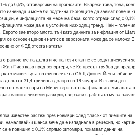
,1% до 6,5%, отговаряйки на прогнозите. Въпреки това, това, кое
ато изненада и може би подтикна търговците да заемат повече к
озиции, е инфлацията на месечна база, която отрази спад с 0,1%
инфлацията може да е в устойчив низходящ тренд. Най – големия
%. Еврото зае второ място, тъй като данните за инфлация от Щат
ия се основен ценови натиск в еврозоната може да се наложи 
есивно от ФЕД отсега нататък.
а ограничение на дълга и че на този етап не се водят дискусии з
н Жан-Пиер каза пред репортери, че Конгресът трябва да предп
ед като министърът на финансите на САЩ Джанет Йелън обясни,
а дълга от 31,4 трилиона долара на 19 януари. В същия ден
елно по-малко пари на Министерството на финансите миналата г
нарастващите лихвени разходи, свързани с работата му за нама
ляза известен растеж през ноември след тласък от пиещите на
и, намалявайки шанса вече да е изпаднала в рецесия, но картин
т се е повишил с 0,1% спрямо октомври, показват данни на