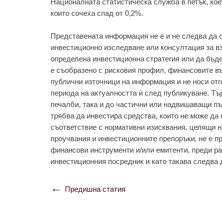
Националната статистическа служба в петък, коет
които сочеха спад от 0,2%.
Представената информация не е и не следва да с
инвестиционно изследване или консултация за в
определена инвестиционна стратегия или да бъд
е съобразено с рисковия профил, финансовите въ
публични източници на информация и не носи отг
периода на актуалността ѝ след публикуване. Тъ
печалби, така и до частични или надвишаващи пъ
трябва да инвестира средства, които не може да 
съответствие с нормативни изисквания, целящи 
проучвания и инвестиционните препоръки, не е п
финансови инструменти и/или емитенти, преди ра
инвестиционния посредник и като такава следва 
Предишна статия
Навигация