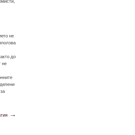
омисти,
ието не
използва
както до
 не
онните
еделени
 за
тия