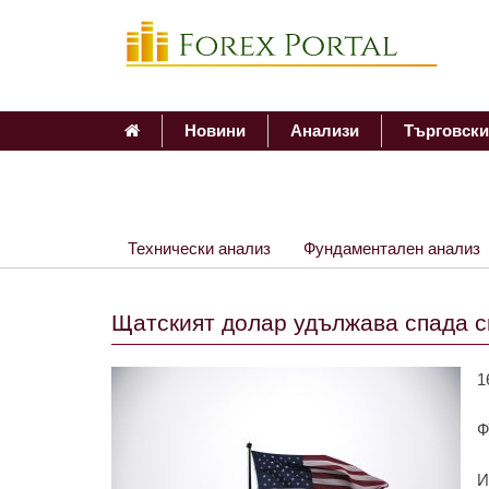
Новини
Анализи
Търговски
Технически анализ
Фундаментален анализ
Щатският долар удължава спада с
1
Ф
И