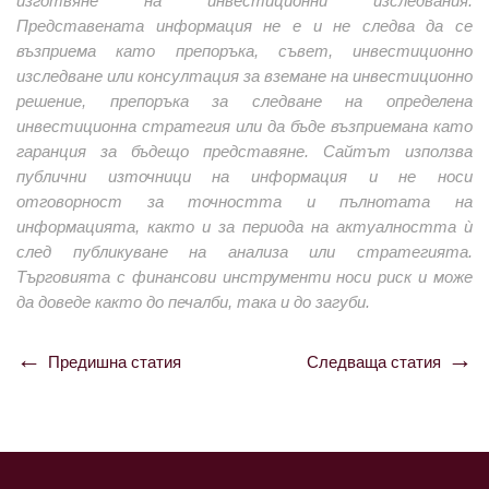
изготвяне на инвестиционни изследвания.
Представената информация не е и не следва да се
възприема като препоръка, съвет, инвестиционно
изследване или консултация за вземане на инвестиционно
решение, препоръка за следване на определена
инвестиционна стратегия или да бъде възприемана като
гаранция за бъдещо представяне. Сайтът използва
публични източници на информация и не носи
отговорност за точността и пълнотата на
информацията, както и за периода на актуалността ѝ
след публикуване на анализа или стратегията.
Търговията с финансови инструменти носи риск и може
да доведе както до печалби, така и до загуби.
Предишна статия
Следваща статия
Навигация