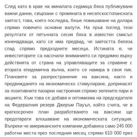
След като в края на миналата седмица бяха публикувани
важни данни, свързани с промяната в неселскостопанската
заетост, това, което последва, беше повишаване на долара
спрямо повечето основни валути. На пръв поглед тези
резултати от петъчната сесия бяха в известен смисъл
изненадващи, като се има предвид, че заетостта беляза
спад спрямо предходните месеци. Истината е, че
инвеститорите са насочили вниманието си предимно върху
действията от страна на управляващите за справяне с
втората епидемична вълна, която се намира в своя пик.
Плановете за разпространение на ваксина, както и
предвиждането на икономическо стимулиране, допринасят
за позитивните пазарни настроения спрямо зелените пари и
акциите. Към това се добавя и оптимизма на председателя
на Федералния резерв Джеръм Пауъл, който счита, че в
краткосрочен план разработването на ваксини ще
предотврати влошаване на икономическата ситуация.
Въпреки че американските компании добавиха само 245 000
работни места през последния месец спрямо 610 000 през