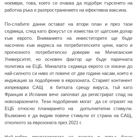
ноември, това, което се очаква да подобри търсенето на
работна ръка е разпространението на ефективна ваксина.
По-слабите данни остават на втори план и през тази
седмица, след като фокусът се измества от щатския долар
към еврото. Вниманието на инвеститорите ще бъде
насочено към индекса на потребителските цени, както и
прогнозното потребителско доверие на Мичиганския
Университет, но основен фактор ще бъде паричната
политика на ЕЦБ. Миналата седмица еврото се изкачи до
най-силното си ниво от повече от две години насам, което е
индикация за подобрение в еврозоната. Старият континент
изпреварва САЩ в битката срещу вируса, тъй като
Франция и Испания вече започват да регистрират спад на
новозаразените. Тези подобрения могат да се отразят на
ЕЦБ относно планирането на допълнителни стимули.
Възможно е да видим повече стимули от страна на САЩ,
отколкото за еврозоната през 2021 г.
Най-добре представилата се валута в петък беше