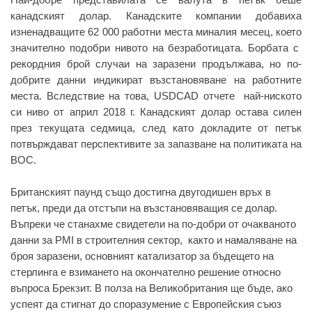
канадският долар. Канадските компании добавиха
изненадващите 62 000 работни места миналия месец, което
значително подобри нивото на безработицата. Борбата с
рекордния брой случаи на заразени продължава, но по-
добрите данни индикират възстановяване на работните
места. Вследствие на това, USDCAD отчете най-ниското
си ниво от април 2018 г. Канадският долар остава силен
през текущата седмица, след като докладите от петък
потвърждават перспективите за запазване на политиката на
BOC.
Британският паунд също достигна двугодишен връх в
петък, преди да отстъпи на възстановяващия се долар.
Въпреки че станахме свидетели на по-добри от очакваното
данни за PMI в строителния сектор, както и намаляване на
броя заразени, основният катализатор за бъдещето на
стерлинга е взимането на окончателно решение относно
въпроса Брекзит. В полза на Великобритания ще бъде, ако
успеят да стигнат до споразумение с Европейския съюз