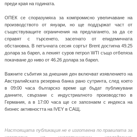
преди края на годината.
ОПЕК се споразумяха за компромисно увеличаване на
производството от януари, но ще поддържат част от
съществуващите ограничения на предлагането, за да се
справят с търсенето, засегнато от епидемичната
обстановка. В петъчната сесия сортът Brent достигна 49.25
долара за барел, а лекият суров петрол WTI също отбеляза
покачване до ниво от 46.26 долара за барел.
Важните събития за днешния ден включват изявлението на
Австралийската резервна банка рано сутринта, след което
в 09:00 часа българско време ще бъдат публикувани
данните, свързани с индустриалното производство в
Германия, а в 17:00 часа ще се запознаем с индекса на
бизнес активността на IVEY в САЩ.
Настоящата публикация не е изготвена по правилата за