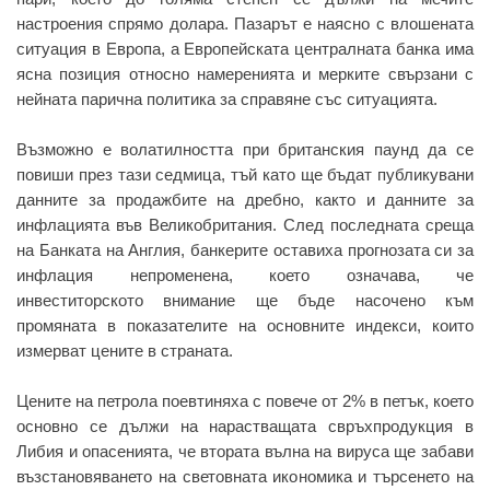
настроения спрямо долара. Пазарът е наясно с влошената
ситуация в Европа, а Европейската централната банка има
ясна позиция относно намеренията и мерките свързани с
нейната парична политика за справяне със ситуацията.
Възможно е волатилността при британския паунд да се
повиши през тази седмица, тъй като ще бъдат публикувани
данните за продажбите на дребно, както и данните за
инфлацията във Великобритания. След последната среща
на Банката на Англия, банкерите оставиха прогнозата си за
инфлация непроменена, което означава, че
инвеститорското внимание ще бъде насочено към
промяната в показателите на основните индекси, които
измерват цените в страната.
Цените на петрола поевтиняха с повече от 2% в петък, което
основно се дължи на нарастващата свръхпродукция в
Либия и опасенията, че втората вълна на вируса ще забави
възстановяването на световната икономика и търсенето на