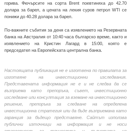
горива. Фючърсите на сорта Brent поевтиняха до 42.70
долара за барел, а цената на лекия суров петрол WTI се
понижи до 40.28 долара за барел.
По-важните събития за деня са изявлението на Резервната
банка на Австралия от 10:40 часа българско време, както и
изявлението на Кристин Лагард в 15:00, която е
председател на Европейската централна банка.
Настоящата публикация не е изготвена по правилата за
изготвяне на инвестиционни изследвания.
Представената информация не е и не следва да се
възприема като препоръка, съвет, инвестиционно
изследване или консултация за вземане на инвестиционно
решение, препоръка за следване на определена
инвестиционна стратегия или да бъде възприемана като
гаранция за бъдещо представяне. Сайтът използва
публични източници на информация и не носи
отговорност за точността и пълнотата на