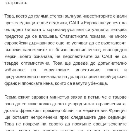
в страната.
Това, което до голяма степен вълнува инвеститорите е дали
през следващите две седмици, САЩ и Европа ще успеят да
овладеят битката с коронавируса или ситуацията тепърва
предстои да се влошава. Статистиката показва, че много
европейски държави все още не успяват да се възстановят,
въпреки наложените от близо половин месец извънредни
мерки, което означава, че перспективите за САЩ не са
твърде оптимистични. Това ще доведе до допълнително
избягване на по-рисковите инвестиции, както и
продължително понижаване на долара спрямо швейцарския
франк и японската йена, които са валути убежища.
Германският здравен министър заяви в петък, че е твърде
рано да се каже колко дълго ще продължат ограниченията,
докато френският премиер обяви, че мерките във Франция
ще останат непроменени през следващите две седмици.
Това не попречи на еврото да поскъпне срещу зелените
пари, което до голяма степен се дължи на мечите