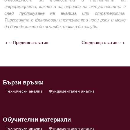
информацията, както и за периода на актуалността ѝ
след публикуване на анализа или стратегията.
Търговията с финансови инструменти носи риск и може
да доведе както до печалби, така и до загуби.
Предишна статия
Следваща статия
Навигация
Бързи връзки
Технически анализ
Фундаментален анализ
Обучителни материали
Технически анализ
Фундаментален анализ