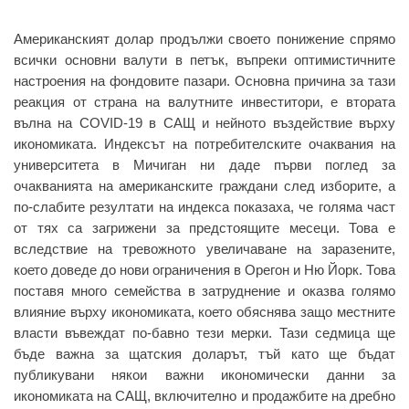
Американският долар продължи своето понижение спрямо
всички основни валути в петък, въпреки оптимистичните
настроения на фондовите пазари. Основна причина за тази
реакция от страна на валутните инвеститори, е втората
вълна на COVID-19 в САЩ и нейното въздействие върху
икономиката. Индексът на потребителските очаквания на
университета в Мичиган ни даде първи поглед за
очакванията на американските граждани след изборите, а
по-слабите резултати на индекса показаха, че голяма част
от тях са загрижени за предстоящите месеци. Това е
вследствие на тревожното увеличаване на заразените,
което доведе до нови ограничения в Орегон и Ню Йорк. Това
поставя много семейства в затруднение и оказва голямо
влияние върху икономиката, което обяснява защо местните
власти въвеждат по-бавно тези мерки. Тази седмица ще
бъде важна за щатския доларът, тъй като ще бъдат
публикувани някои важни икономически данни за
икономиката на САЩ, включително и продажбите на дребно