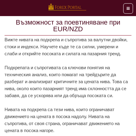
Мен
Възможност за поевтиняване при
EUR/NZD
Вижте нивата на подкрепа и съпротива за валутни двойки,
стоки и индекси. Научете къде те са силни, умерени и
слаби и открийте посоката и силата на пазарния тренд.
Подкрепата и съпротивата са ключови понятия на
техническия анализ, които помагат на трейдърите да
разберат и анализират критичните за цената нива. Това са
нива, около които пазарният тренд има склонността да се
забавя, да се ускорява или да обръща посоката си.
Нивата на подкрепа са тези нива, които ограничават
движението на цената в посока надолу. Нивата на
съпротива, от своя страна, ограничават движението на
цената в посока нагоре.