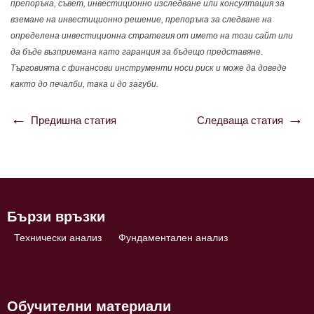
препоръка, съвет, инвестиционно изследване или консултация за
вземане на инвестиционно решение, препоръка за следване на
определена инвестиционна стратегия от името на този сайт или
да бъде възприемана като гаранция за бъдещо представяне.
Търговията с финансови инструменти носи риск и може да доведе
както до печалби, така и до загуби.
Предишна статия
Следваща статия
Навигация
Бързи връзки
Технически анализ
Фундаментален анализ
Обучителни материали