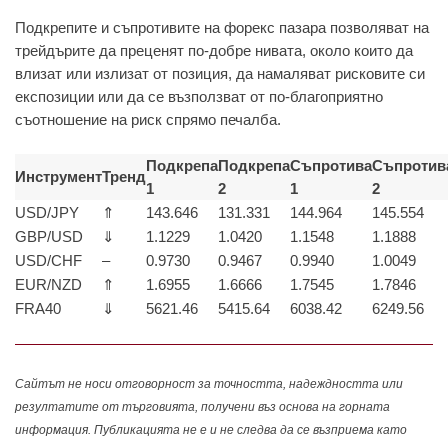
Подкрепите и съпротивите на форекс пазара позволяват на
трейдърите да преценят по-добре нивата, около които да
влизат или излизат от позиция, да намаляват рисковите си
експозиции или да се възползват от по-благоприятно
съотношение на риск спрямо печалба.
Подкрепа
Подкрепа
Съпротива
Съпротив
Инструмент
Тренд
1
2
1
2
USD/JPY
⇑
143.646
131.331
144.964
145.554
GBP/USD
⇓
1.1229
1.0420
1.1548
1.1888
USD/CHF
–
0.9730
0.9467
0.9940
1.0049
EUR/NZD
⇑
1.6955
1.6666
1.7545
1.7846
FRA40
⇓
5621.46
5415.64
6038.42
6249.56
Сайтът не носи отговорност за точността, надеждността или
резултатите от търговията, получени въз основа на горната
информация. Публикацията не е и не следва да се възприема като