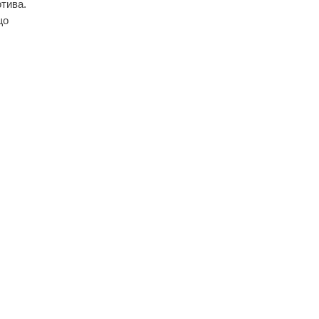
тива.
що