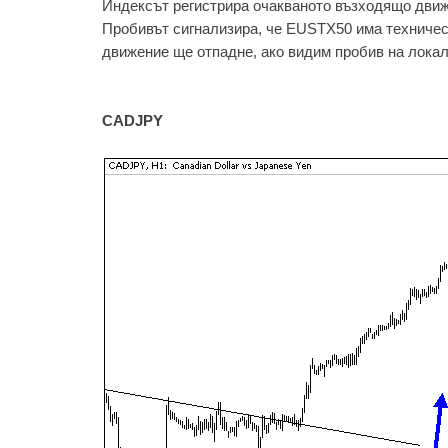
Индексът регистрира очакваното възходящо движе
Пробивът сигнализира, че EUSTX50 има техничес
движение ще отпадне, ако видим пробив на локал
CADJPY