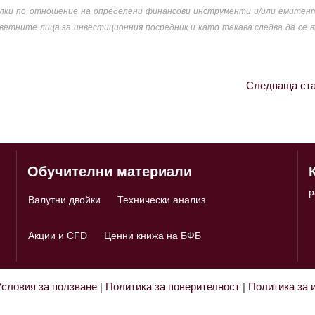
делки по отношение на определени финансови инструменти и/или емитен
етните лица за инвестиционния посредник и като такава следва да се 
Следваща ста
Обучителни материали
p
Валутни двойки
Технически анализ
Акции и CFD
Ценни книжа на БФБ
Условия за ползване
|
Политика за поверителност
|
Политика за 