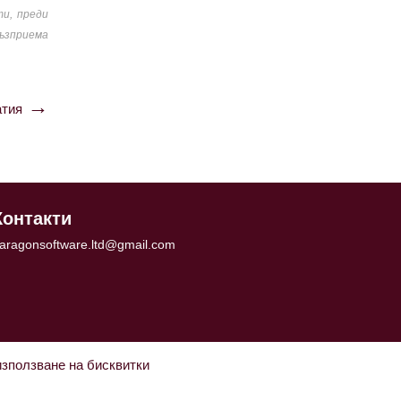
ти, преди
възприема
тия
Контакти
aragonsoftware.ltd@gmail.com
използване на бисквитки