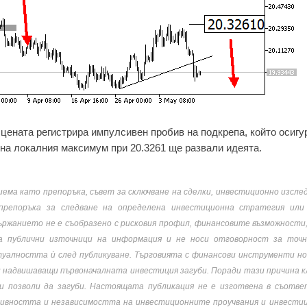
 цената регистрира импулсивен пробив на подкрепа, който осигу
на локалния максимум при 20.3261 ще развали идеята.
иема като препоръка, съвет за сключване на сделки, инвестиционно изсле
 препоръка за следване на определена инвестиционна стратегия или
ържанието не е съобразено с рисковия профил, финансовите възможности
а публични източници на информация и не носи отговорност за точ
уалността ѝ след публикуване. Търговията с финансови инструменти но
ли надвишаващи първоначалната инвестиция загуби. Поради тази причина
и позволи да загуби. Настоящата публикация не е изготвена в съотве
тивността и независимостта на инвестиционните проучвания и инвести