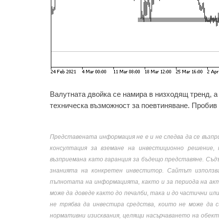
Валутната двойка се намира в низходящ тренд, а
техническа възможност за поевтиняване. Пробив 
Представената информация не е и не следва да се възпр
консултация за вземане на инвестиционно решение,
възприемана като гаранция за бъдещо представяне. Съд
знанията на конкретен инвеститор. Сайтът използв
пълнотата на информацията, както и за периода на акт
може да доведе както до печалби, така и до частични и
не трябва да инвестира средства, които не може да с
нормативни изисквания, целящи насърчаването на обек