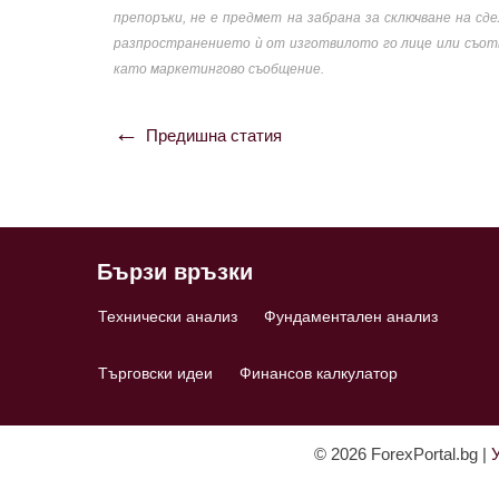
препоръки, не е предмет на забрана за сключване на с
разпространението ѝ от изготвилото го лице или съотв
като маркетингово съобщение.
Предишна статия
Навигация
Бързи връзки
Технически анализ
Фундаментален анализ
Търговски идеи
Финансов калкулатор
© 2026 ForexPortal.bg |