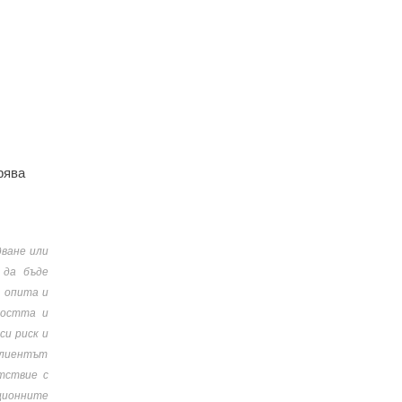
рява
дване или
 да бъде
, опита и
ността и
си риск и
 клиентът
тствие с
ционните