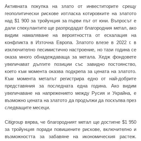
Активната покупка на злато от инвеститорите срещу
геополитически рискове изтласка котировките на златото
над $1 900 за тройунция за първи път от юни. Въпросът е
дали спекулантите ще разпродадат благородния метал, ако
видим намаляване на вероятността от ескалация на
конфликта в Източна Европа. Златото влезе в 2022 г. в
изключително песимистично настроение, но тази година се
оказа много обнадеждаваща за метала. Хедж фондовете
увеличават дългите позиции със завидно постоянство,
което към момента оказва подкрепа за цената на златото.
Към момента металът регистрира едно от най-добрите
представяния за последната една година. Ако видим
увеличаване на напрежението между Русия и Украйна, е
възможно цената на златото да продължи да поскъпва през
следващите месеци.
Citigroup вярва, че благородният метал ще достигне $1 950
за тройунция поради повишените рискове, включително и
възможността за забавяне на икономическия растеж.