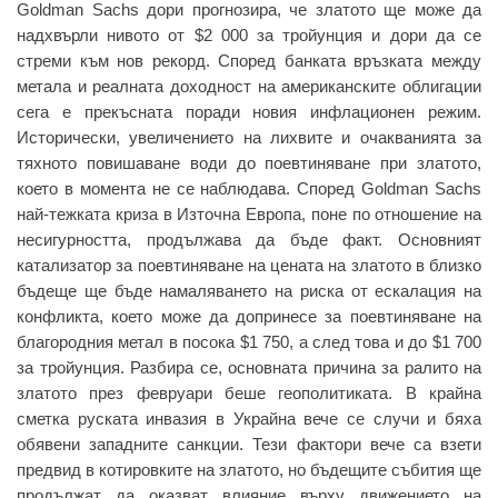
Goldman Sachs дори прогнозира, че златото ще може да
надхвърли нивото от $2 000 за тройунция и дори да се
стреми към нов рекорд. Според банката връзката между
метала и реалната доходност на американските облигации
сега е прекъсната поради новия инфлационен режим.
Исторически, увеличението на лихвите и очакванията за
тяхното повишаване води до поевтиняване при златото,
което в момента не се наблюдава. Според Goldman Sachs
най-тежката криза в Източна Европа, поне по отношение на
несигурността, продължава да бъде факт. Основният
катализатор за поевтиняване на цената на златото в близко
бъдеще ще бъде намаляването на риска от ескалация на
конфликта, което може да допринесе за поевтиняване на
благородния метал в посока $1 750, а след това и до $1 700
за тройунция. Разбира се, основната причина за ралито на
златото през февруари беше геополитиката. В крайна
сметка руската инвазия в Украйна вече се случи и бяха
обявени западните санкции. Тези фактори вече са взети
предвид в котировките на златото, но бъдещите събития ще
продължат да оказват влияние върху движението на