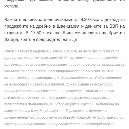
метала.
Важните новини за деня очакваме от 9:30 часа с доклад за
продажбите на дребно в Швейцария и данните за БВП на
страната. В 17:50 часа ще бъде изявлението на Кристин
Лагард, която е председател на ЕЦБ.
Представената информация не е и не следва да се възприема като
препоръка, съвет за сключване на сделки, инвестиционно изследване
или консултация за вземане на инвестиционно решение, препоръка за
следване на определена инвестиционна стратегия или да бъде
възприемана като гаранция за бъдещо представяне. Съдържанието
не е съобразено с рисковия профил, финансовите възможности,
опита и знанията на конкретен инвеститор. Сайтът използва
публични източници на информация и не носи отговорност за
точността и пълнотата на информацията, както и за периода на
актуалността ѝ след публикуване. Търговията с финансови
инструменти носи риск и може да доведе както до печалби, така и до
частични или надвишаващи първоначалната инвестиция загуби.