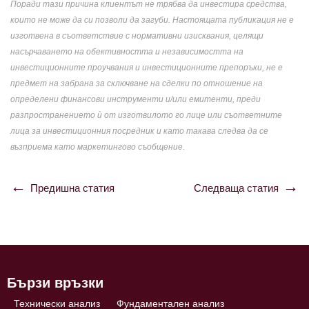
Поради тази причина клиентът не трябва да инвестира средства,
които не може да си позволи да загуби. Настоящата публикация не е
изготвена в съответствие с нормативни изисквания, целящи
насърчаването на обективността и независимостта на
инвестиционните проучвания и инвестиционните препоръки, не е
предмет на забрана за сключване на сделки по отношение на
определени финансови инструменти и/или емитенти, преди
разпространението ѝ от изготвилото го лице или съответните
лица за инвестиционния посредник и като такава следва да се
възприема като маркетингово съобщение.
Предишна статия
Следваща статия
Навигация
Бързи връзки
Технически анализ
Фундаментален анализ