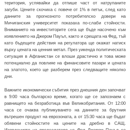
територия, успявайки да отпише част от натрупаните
загуби. Цените скочиха с повече от 1% в петък, след като
данните за прогнозното потребителско довери на
Мичиганския университет показаха по-слаби стойности.
Вниманието на инвеститорите сега ще бъде насочено към
изявлението на Джером Пауъл, както и срещата на Фед, тъй
като бъдещите действия на регулатора ще окажат натиск
върху цената на ценния метал. През уикенда политическата
ситуация в Афганистан се влоши драстично и това може
потенциално да повлияе на финансовите пазари и цената
на златото, което ще разберем през следващите няколко
дни.
Важните икономически събития през днешния ден започват
в 9:00 часа българско време, когато ще се запознаем с
равнището на безработица във Великобритания. От 12:00
часа се очаква публикуването на данните за брутния
вътрешен продукт на еврозоната, а от 15:30 часа ще бъдат
обявени стойностите на цените на дребно в САЩ.
Изявлението на председателя на Фед Джером Пауъл се