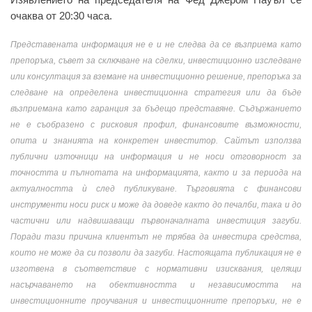
очаква от 20:30 часа.
Представената информация не е и не следва да се възприема като
препоръка, съвет за сключване на сделки, инвестиционно изследване
или консултация за вземане на инвестиционно решение, препоръка за
следване на определена инвестиционна стратегия или да бъде
възприемана като гаранция за бъдещо представяне. Съдържанието
не е съобразено с рисковия профил, финансовите възможности,
опита и знанията на конкретен инвеститор. Сайтът използва
публични източници на информация и не носи отговорност за
точността и пълнотата на информацията, както и за периода на
актуалността ѝ след публикуване. Търговията с финансови
инструменти носи риск и може да доведе както до печалби, така и до
частични или надвишаващи първоначалната инвестиция загуби.
Поради тази причина клиентът не трябва да инвестира средства,
които не може да си позволи да загуби. Настоящата публикация не е
изготвена в съответствие с нормативни изисквания, целящи
насърчаването на обективността и независимостта на
инвестиционните проучвания и инвестиционните препоръки, не е