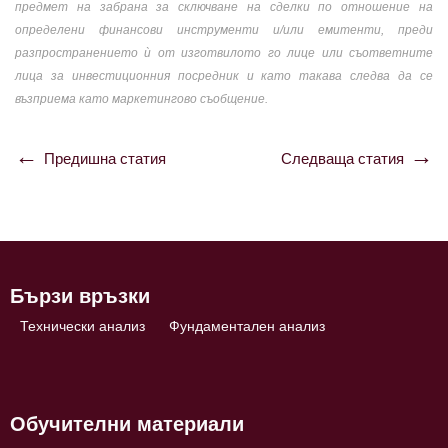
предмет на забрана за сключване на сделки по отношение на
определени финансови инструменти и/или емитенти, преди
разпространението ѝ от изготвилото го лице или съответните
лица за инвестиционния посредник и като такава следва да се
възприема като маркетингово съобщение.
Предишна статия
Следваща статия
Навигация
Бързи връзки
Технически анализ
Фундаментален анализ
Обучителни материали