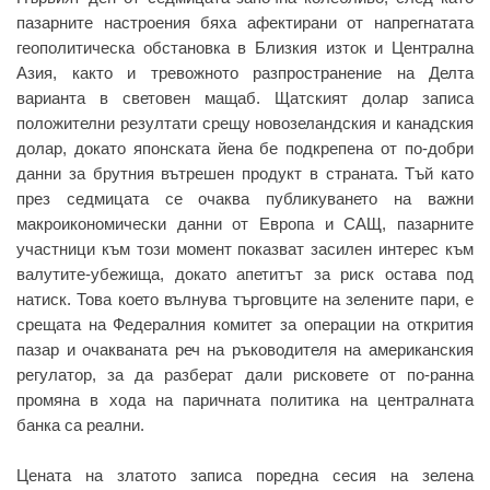
пазарните настроения бяха афектирани от напрегнатата
геополитическа обстановка в Близкия изток и Централна
Азия, както и тревожното разпространение на Делта
варианта в световен мащаб. Щатският долар записа
положителни резултати срещу новозеландския и канадския
долар, докато японската йена бе подкрепена от по-добри
данни за брутния вътрешен продукт в страната. Тъй като
през седмицата се очаква публикуването на важни
макроикономически данни от Европа и САЩ, пазарните
участници към този момент показват засилен интерес към
валутите-убежища, докато апетитът за риск остава под
натиск. Това което вълнува търговците на зелените пари, е
срещата на Федералния комитет за операции на открития
пазар и очакваната реч на ръководителя на американския
регулатор, за да разберат дали рисковете от по-ранна
промяна в хода на паричната политика на централната
банка са реални.
Цената на златото записа поредна сесия на зелена