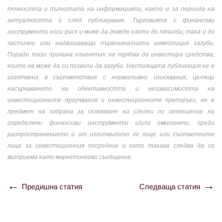
точността и пълнотата на информацията, както и за периода на
актуалността ѝ след публикуване. Търговията с финансови
инструменти носи риск и може да доведе както до печалби, така и до
частични или надвишаващи първоначалната инвестиция загуби.
Поради тази причина клиентът не трябва да инвестира средства,
които не може да си позволи да загуби. Настоящата публикация не е
изготвена в съответствие с нормативни изисквания, целящи
насърчаването на обективността и независимостта на
инвестиционните проучвания и инвестиционните препоръки, не е
предмет на забрана за сключване на сделки по отношение на
определени финансови инструменти и/или емитенти, преди
разпространението ѝ от изготвилото го лице или съответните
лица за инвестиционния посредник и като такава следва да се
възприема като маркетингово съобщение.
Предишна статия
Следваща статия
Навигация