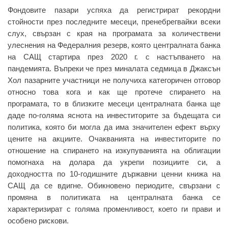
Фондовите пазари успяха да регистрират рекордни
стойности през последните месеци, пренебрегвайки всеки
слух, свързан с края на програмата за количествени
улеснения на Федералния резерв, която централната банка
на САЩ стартира през 2020 г. с настъпването на
пандемията. Въпреки че през миналата седмица в Джаксън
Хол пазарните участници не получиха категоричен отговор
относно това кога и как ще протече спирането на
програмата, то в близките месеци централната банка ще
даде по-голяма яснота на инвеститорите за бъдещата си
политика, която би могла да има значителен ефект върху
цените на акциите. Очакванията на инвеститорите по
отношение на спирането на изкупуванията на облигации
помогнаха на долара да укрепи позициите си, а
доходността по 10-годишните държавни ценни книжа на
САЩ да се вдигне. Обикновено периодите, свързани с
промяна в политиката на централната банка се
характеризират с голяма променливост, което ги прави и
особено рискови.