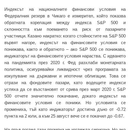
Индексът на националните финансови условия на
Федералния резерв в Чикаго е измерител, който показва
обратната корелация между индекса S&P 500 и
склонността към поемането на риск от пазарните
участници. Казано накратко: когато стойностите на S&P 500
вървят нагоре, индексът на финансовите условия се
понижава, както и обратното – ако S&P 500 се понижава,
индикаторът на финансовите условия нараства. С идването
на пандемията през 2020 г. Фед разхлаби монетарната
политика, осигурявайки ликвидност чрез програмата за
изкупуване на държавни и ипотечни облигации. Това се
отрази на фондовите пазари, като водещите индекси
успяха да се възстановят от срива през март 2020 г. S&P
500 отчете значително покачване, докато индексът на
финансовите условия се понижи. Но условията се
промениха, тъй като индикаторът достигна дъно от -0.72
пункта на 2 юли, а към 25 август вече се е покачил до -0.67.
На пръв поглед тази промяна не изглежда сериозна. Но ако