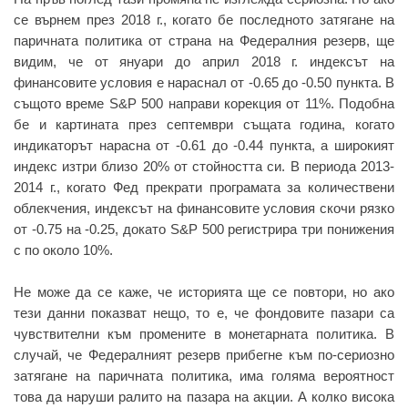
се върнем през 2018 г., когато бе последното затягане на
паричната политика от страна на Федералния резерв, ще
видим, че от януари до април 2018 г. индексът на
финансовите условия е нараснал от -0.65 до -0.50 пункта. В
същото време S&P 500 направи корекция от 11%. Подобна
бе и картината през септември същата година, когато
индикаторът нарасна от -0.61 до -0.44 пункта, а широкият
индекс изтри близо 20% от стойността си. В периода 2013-
2014 г., когато Фед прекрати програмата за количествени
облекчения, индексът на финансовите условия скочи рязко
от -0.75 на -0.25, докато S&P 500 регистрира три понижения
с по около 10%.
Не може да се каже, че историята ще се повтори, но ако
тези данни показват нещо, то е, че фондовите пазари са
чувствителни към промените в монетарната политика. В
случай, че Федералният резерв прибегне към по-сериозно
затягане на паричната политика, има голяма вероятност
това да наруши ралито на пазара на акции. А колко висока