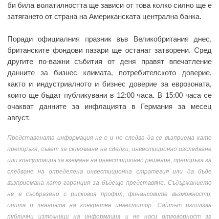
би била волатилността ще зависи от това колко силно ще е
затягането от страна на Американската централна банка.
Поради официалния празник във Великобритания днес,
британските фондови пазари ще останат затворени. Сред
другите по-важни събития от деня правят впечатление
данните за бизнес климата, потребителското доверие,
както и индустриалното и бизнес доверие за еврозоната,
които ще бъдат публикувани в 12:00 часа. В 15:00 часа се
очакват данните за инфлацията в Германия за месец
август.
Представената информация не е и не следва да се възприема като
препоръка, съвет за сключване на сделки, инвестиционно изследване
или консултация за вземане на инвестиционно решение, препоръка за
следване на определена инвестиционна стратегия или да бъде
възприемана като гаранция за бъдещо представяне. Съдържанието
не е съобразено с рисковия профил, финансовите възможности,
опита и знанията на конкретен инвеститор. Сайтът използва
публични източници на информация и не носи отговорност за