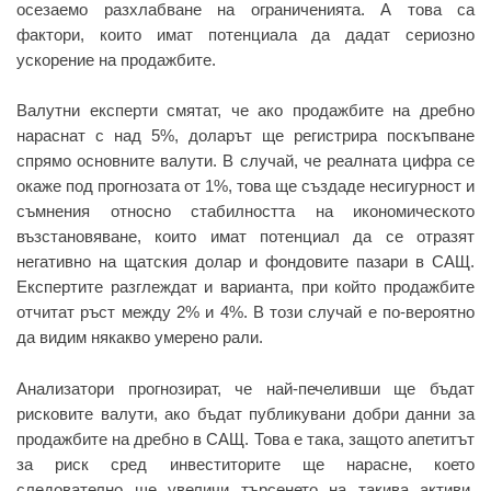
осезаемо разхлабване на ограниченията. А това са
фактори, които имат потенциала да дадат сериозно
ускорение на продажбите.
Валутни експерти смятат, че ако продажбите на дребно
нараснат с над 5%, доларът ще регистрира поскъпване
спрямо основните валути. В случай, че реалната цифра се
окаже под прогнозата от 1%, това ще създаде несигурност и
съмнения относно стабилността на икономическото
възстановяване, които имат потенциал да се отразят
негативно на щатския долар и фондовите пазари в САЩ.
Експертите разглеждат и варианта, при който продажбите
отчитат ръст между 2% и 4%. В този случай е по-вероятно
да видим някакво умерено рали.
Анализатори прогнозират, че най-печеливши ще бъдат
рисковите валути, ако бъдат публикувани добри данни за
продажбите на дребно в САЩ. Това е така, защото апетитът
за риск сред инвеститорите ще нарасне, което
следователно ще увеличи търсенето на такива активи.