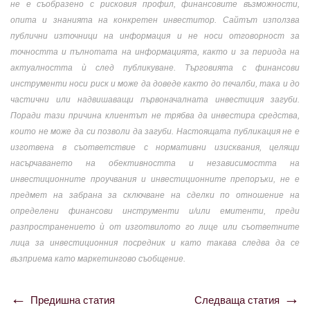
не е съобразено с рисковия профил, финансовите възможности,
опита и знанията на конкретен инвеститор. Сайтът използва
публични източници на информация и не носи отговорност за
точността и пълнотата на информацията, както и за периода на
актуалността ѝ след публикуване. Търговията с финансови
инструменти носи риск и може да доведе както до печалби, така и до
частични или надвишаващи първоначалната инвестиция загуби.
Поради тази причина клиентът не трябва да инвестира средства,
които не може да си позволи да загуби. Настоящата публикация не е
изготвена в съответствие с нормативни изисквания, целящи
насърчаването на обективността и независимостта на
инвестиционните проучвания и инвестиционните препоръки, не е
предмет на забрана за сключване на сделки по отношение на
определени финансови инструменти и/или емитенти, преди
разпространението ѝ от изготвилото го лице или съответните
лица за инвестиционния посредник и като такава следва да се
възприема като маркетингово съобщение.
Предишна статия
Следваща статия
Навигация