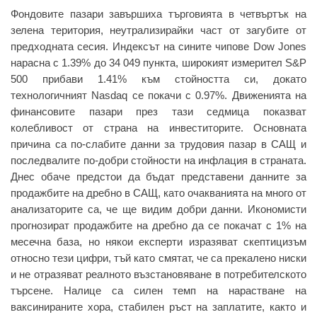
Фондовите пазари завършиха търговията в четвъртък на
зелена територия, неутрализирайки част от загубите от
предходната сесия. Индексът на сините чипове Dow Jones
нарасна с 1.39% до 34 049 пункта, широкият измерител S&P
500 прибави 1.41% към стойността си, докато
технологичният Nasdaq се покачи с 0.97%. Движенията на
финансовите пазари през тази седмица показват
колебливост от страна на инвеститорите. Основната
причина са по-слабите данни за трудовия пазар в САЩ и
последвалите по-добри стойности на инфлация в страната.
Днес обаче предстои да бъдат представени данните за
продажбите на дребно в САЩ, като очакванията на много от
анализаторите са, че ще видим добри данни. Икономисти
прогнозират продажбите на дребно да се покачат с 1% на
месечна база, но някои експерти изразяват скептицизъм
относно тези цифри, тъй като смятат, че са прекалено ниски
и не отразяват реалното възстановяване в потребителското
търсене. Налице са силен темп на нарастване на
ваксинираните хора, стабилен ръст на заплатите, както и