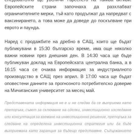
Европейските страни започнаха да разхлабват
ограничителните мерки, тъй като продължат да напредват с
ваксинирането, а това може да доведе до поскъпване при
еврото и паунда.
Наред с продажбите на дребно в САЩ, които ще бъдат
публикувани в 15:30 българско време, има още няколко
важни новини през днешния ден. В 14:30 часа ще бъде
публикуван доклад на Европейската централна банка, а в
16:15 часа се очаква информация за индустриалното
производство в САЩ през април. В 17:00 часа ще бъдат
оповестени данните за прогнозното потребителско доверие
на Мичиганския университет за месец май.
Представената информация не е и не следва да се възприема като
препоръка, съвет за сключване на сделки, инвестиционно изследване
или консултация за вземане на инвестиционно решение, препоръка за
следване на определена инвестиционна стратегия или да бъде
възприемана като гаранция за бъдещо представяне. Съдържанието